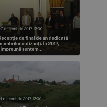
07 decembrie 2017 12:00
Recepție de final de an dedicată
membrilor cotizanți. În 2017,
“Împreună suntem...
01 decembrie 2017 12:00