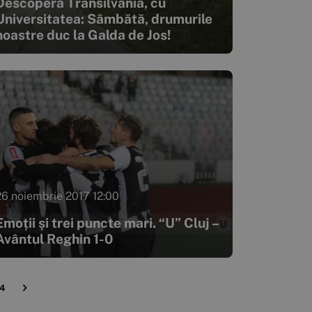
Descoperă Transilvania, cu
Universitatea: Sâmbătă, drumurile
noastre duc la Galda de Jos!
26 noiembrie 2017 12:00
Emoții și trei puncte mari. “U” Cluj –
Avântul Reghin 1-0
14