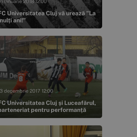
01 ianuarie 2018 12:00
FC Universitatea Cluj vă urează "La
mulți ani!"
13 decembrie 2017 12:00
FC Universitatea Cluj și Luceafărul,
parteneriat pentru performanță