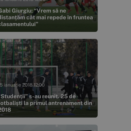
Gabi Giurgiu: “Vrem să ne
distanțăm cât mai repede în fruntea
clasamentului”
15 ianuarie 2018 12:00
“Studenții” s-au reunit. 25 de
fotbaliști la primul antrenament din
2018