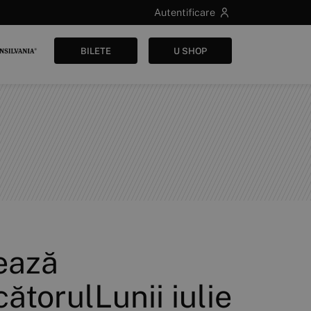
Autentificare
BILETE
U SHOP
ează
ătorulLunii iulie