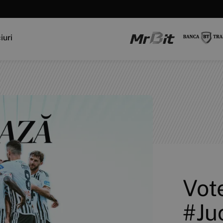
iuri
Vot
#Juc