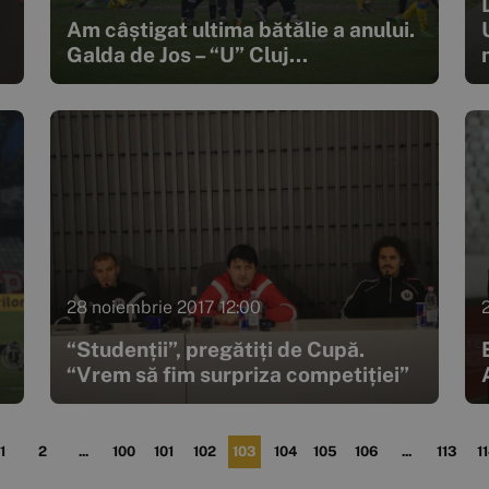
Am câștigat ultima bătălie a anului.
Galda de Jos – “U” Cluj...
28 noiembrie 2017 12:00
“Studenții”, pregătiți de Cupă.
“Vrem să fim surpriza competiției”
1
2
...
100
101
102
103
104
105
106
...
113
1