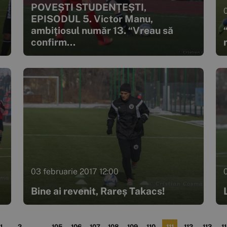
POVEȘTI STUDENȚEȘTI,
EPISODUL 5. Victor Manu,
ambițiosul număr 13. “Vreau să
confirm...
03 februarie 2017 12:00
Bine ai revenit, Rareș Takacs!
1
2
...
105
106
107
108
109
110
111
112
113
1