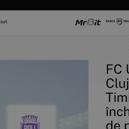
iuri
FC 
Cluj
Tim
înc
de p