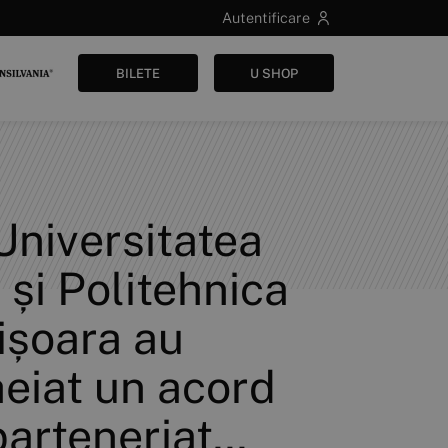
Autentificare
BILETE
U SHOP
Universitatea
 și Politehnica
ișoara au
heiat un acord
arteneriat...