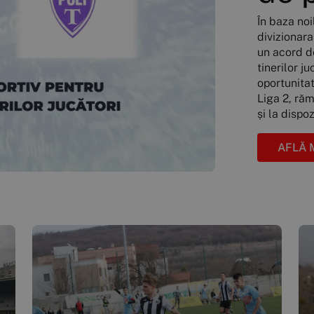
În baza noi
divizionar
un acord d
tinerilor ju
oportunitat
Liga 2, ră
și la dispo
AFLĂ 