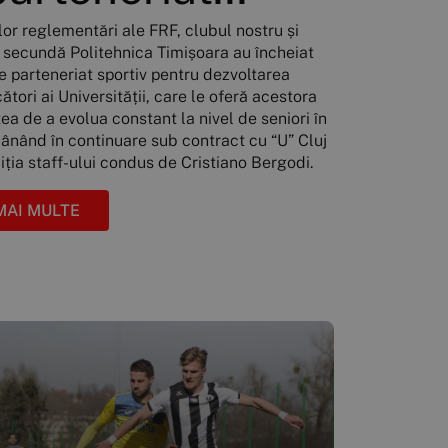
lor reglementări ale FRF, clubul nostru și
a secundă Politehnica Timișoara au încheiat
e parteneriat sportiv pentru dezvoltarea
cători ai Universității, care le oferă acestora
ea de a evolua constant la nivel de seniori în
mânând în continuare sub contract cu “U” Cluj
ziția staff-ului condus de Cristiano Bergodi.
MAI MULTE