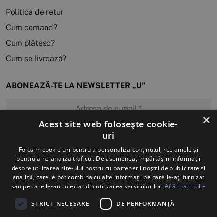
Politica de retur
Cum comand?
Cum plătesc?
Cum se livrează?
ABONEAZĂ-TE LA NEWSLETTER „U”
×
Acest site web folosește cookie-
uri
MĂ ABONEZ
Folosim cookie-uri pentru a personaliza conținutul, reclamele și
pentru a ne analiza traficul. De asemenea, împărtășim informații
despre utilizarea site-ului nostru cu partenerii noștri de publicitate și
analiză, care le pot combina cu alte informații pe care le-ați furnizat
sau pe care le-au colectat din utilizarea serviciilor lor.
Află mai multe
STRICT NECESARE
DE PERFORMANȚĂ