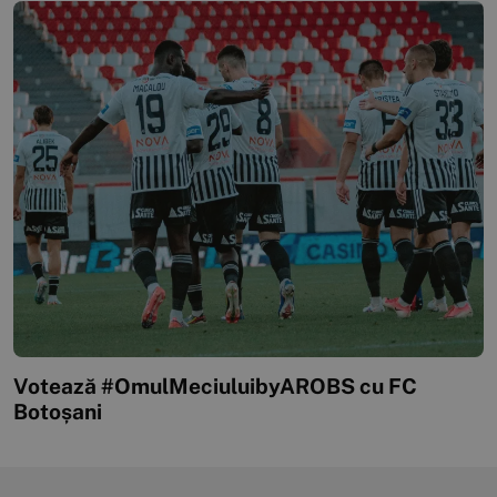
Votează #OmulMeciuluibyAROBS cu FC
Botoșani