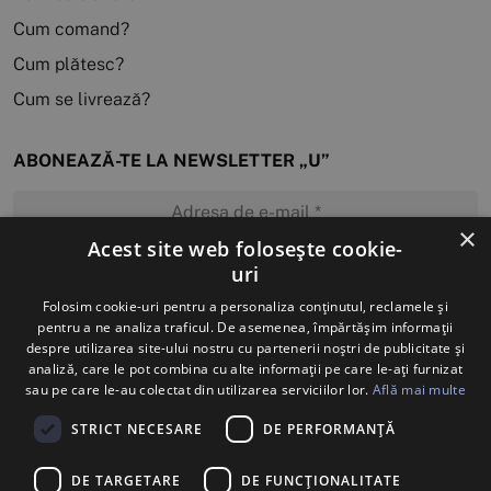
Cum comand?
Cum plătesc?
Cum se livrează?
ABONEAZĂ-TE LA NEWSLETTER „U”
×
Acest site web folosește cookie-
uri
MĂ ABONEZ
Folosim cookie-uri pentru a personaliza conținutul, reclamele și
pentru a ne analiza traficul. De asemenea, împărtășim informații
despre utilizarea site-ului nostru cu partenerii noștri de publicitate și
analiză, care le pot combina cu alte informații pe care le-ați furnizat
sau pe care le-au colectat din utilizarea serviciilor lor.
Află mai multe
STRICT NECESARE
DE PERFORMANȚĂ
DE TARGETARE
DE FUNCŢIONALITATE