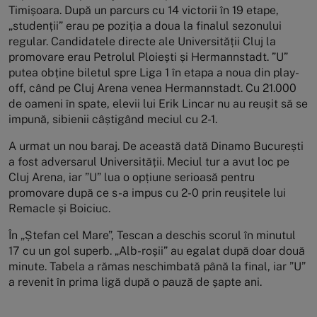
Timișoara. După un parcurs cu 14 victorii în 19 etape,
„studenții” erau pe poziția a doua la finalul sezonului
regular. Candidatele directe ale Universității Cluj la
promovare erau Petrolul Ploiești și Hermannstadt. ”U”
putea obține biletul spre Liga 1 în etapa a noua din play-
off, când pe Cluj Arena venea Hermannstadt. Cu 21.000
de oameni în spate, elevii lui Erik Lincar nu au reușit să se
impună, sibienii câștigând meciul cu 2-1.
A urmat un nou baraj. De această dată Dinamo București
a fost adversarul Universității. Meciul tur a avut loc pe
Cluj Arena, iar ”U” lua o opțiune serioasă pentru
promovare după ce s-a impus cu 2-0 prin reușitele lui
Remacle și Boiciuc.
În „Ștefan cel Mare”, Tescan a deschis scorul în minutul
17 cu un gol superb. „Alb-roșii” au egalat după doar două
minute. Tabela a rămas neschimbată până la final, iar ”U”
a revenit în prima ligă după o pauză de șapte ani.