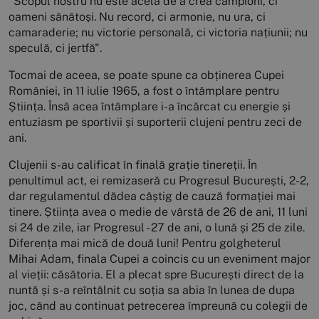
"Scopul nostru nu este acela de a crea campioni, ci
oameni sănătoși. Nu record, ci armonie, nu ura, ci
camaraderie; nu victorie personală, ci victoria națiunii; nu
speculă, ci jertfă".
Tocmai de aceea, se poate spune ca obținerea Cupei
României, în 11 iulie 1965, a fost o întâmplare pentru
Știința. Însă acea întâmplare i-a încărcat cu energie și
entuziasm pe sportivii și suporterii clujeni pentru zeci de
ani.
Clujenii s-au calificat în finală grație tinereții. În
penultimul act, ei remizaseră cu Progresul București, 2-2,
dar regulamentul dădea câștig de cauză formației mai
tinere. Știința avea o medie de vârstă de 26 de ani, 11 luni
si 24 de zile, iar Progresul - 27 de ani, o lună și 25 de zile.
Diferența mai mică de două luni! Pentru golgheterul
Mihai Adam, finala Cupei a coincis cu un eveniment major
al vieții: căsătoria. El a plecat spre București direct de la
nuntă și s-a reîntâlnit cu soția sa abia în lunea de dupa
joc, când au continuat petrecerea împreună cu colegii de