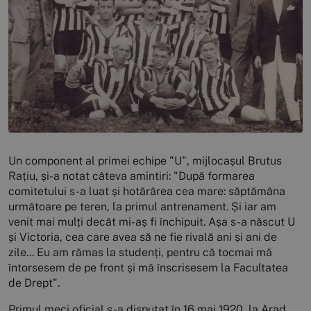
Un component al primei echipe "U", mijlocașul Brutus
Rațiu, și-a notat câteva amintiri: "După formarea
comitetului s-a luat și hotărârea cea mare: săptămâna
următoare pe teren, la primul antrenament. Și iar am
venit mai mulți decât mi-aș fi închipuit. Așa s-a născut U
și Victoria, cea care avea să ne fie rivală ani și ani de
zile... Eu am rămas la studenți, pentru că tocmai mă
întorsesem de pe front și mă înscrisesem la Facultatea
de Drept".
Primul meci oficial s-a disputat în 16 mai 1920, la Arad,