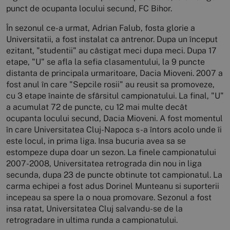
punct de ocupanta locului secund, FC Bihor.
În sezonul ce-a urmat, Adrian Falub, fosta glorie a
Universitatii, a fost instalat ca antrenor. Dupa un început
ezitant, "studentii" au câstigat meci dupa meci. Dupa 17
etape, "U" se afla la sefia clasamentului, la 9 puncte
distanta de principala urmaritoare, Dacia Mioveni. 2007 a
fost anul în care "Sepcile rosii" au reusit sa promoveze,
cu 3 etape înainte de sfârsitul campionatului. La final, "U"
a acumulat 72 de puncte, cu 12 mai multe decât
ocupanta locului secund, Dacia Mioveni. A fost momentul
în care Universitatea Cluj-Napoca s-a întors acolo unde îi
este locul, in prima liga. Insa bucuria avea sa se
estompeze dupa doar un sezon. La finele campionatului
2007-2008, Universitatea retrograda din nou in liga
secunda, dupa 23 de puncte obtinute tot campionatul. La
carma echipei a fost adus Dorinel Munteanu si suporterii
incepeau sa spere la o noua promovare. Sezonul a fost
insa ratat, Universitatea Cluj salvandu-se de la
retrogradare in ultima runda a campionatului.