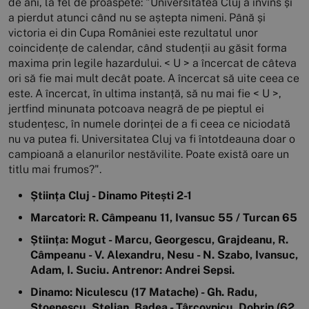
de ani, la fel de proaspete: "Universitatea Cluj a învins și
a pierdut atunci când nu se aștepta nimeni. Până și
victoria ei din Cupa României este rezultatul unor
coincidențe de calendar, când studenții au găsit forma
maxima prin legile hazardului. < U > a încercat de câteva
ori să fie mai mult decât poate. A încercat să uite ceea ce
este. A încercat, în ultima instanță, să nu mai fie < U >,
jertfind minunata potcoava neagră de pe pieptul ei
studențesc, în numele dorinței de a fi ceea ce niciodată
nu va putea fi. Universitatea Cluj va fi întotdeauna doar o
campioană a elanurilor nestăvilite. Poate există oare un
titlu mai frumos?".
Știința Cluj - Dinamo Pitești 2-1
Marcatori: R. Câmpeanu 11, Ivansuc 55 / Turcan 65
Știința: Mogut - Marcu, Georgescu, Grajdeanu, R.
Câmpeanu - V. Alexandru, Nesu - N. Szabo, Ivansuc,
Adam, I. Suciu. Antrenor: Andrei Sepsi.
Dinamo: Niculescu (17 Matache) - Gh. Radu,
Stoenescu, Stelian, Badea - Târcovnicu, Dobrin (62