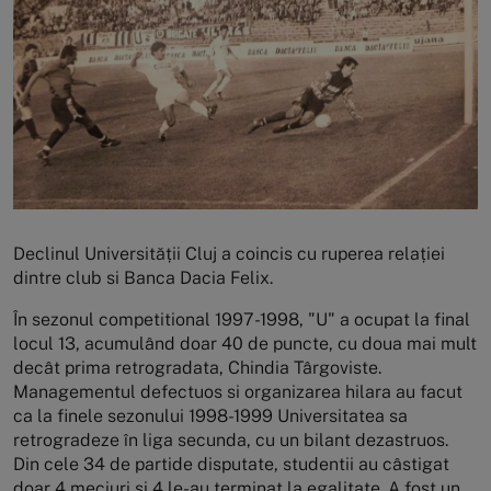
Declinul Universității Cluj a coincis cu ruperea relației
dintre club si Banca Dacia Felix.
În sezonul competitional 1997-1998, "U" a ocupat la final
locul 13, acumulând doar 40 de puncte, cu doua mai mult
decât prima retrogradata, Chindia Târgoviste.
Managementul defectuos si organizarea hilara au facut
ca la finele sezonului 1998-1999 Universitatea sa
retrogradeze în liga secunda, cu un bilant dezastruos.
Din cele 34 de partide disputate, studentii au câstigat
doar 4 meciuri si 4 le-au terminat la egalitate. A fost un