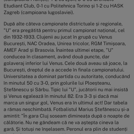
Etudiant Club, 0-1 cu Politehnica Torino și 1-2 cu HASK
Zagreb (campioana Iugoslaviei).
După alte câteva campionate districtuale și regionale,
"U" era pregătită pentru primul campionat național, cel
din 1932-1933. Clujenii au jucat în grupă cu Venus
București, NAC Oradea, Unirea tricolor, RGM Timișoara,
AMEF Arad și Brasovia. Înaintea ultimei etape, "U"
conducea în clasament, având două puncte, dar
golaveraj inferior lui Venus. Cele două aveau să joace, la
București, dreptul de a accede în finala campionatului.
Universitatea a dominat partida cu autoritate, conducând
în minutul 50 cu 3-0, prin golurile lui Ploeșteanu,
Ștefănescu și Sârbu. Tipic lui "U", jucătorii nu mai insistă
și Venus egalează în minutul 82. Era 3-3 și dacă mai
marca un singur gol, Venus era în ultimul act! Dar tabela
a rămas neschimbată. Fotbalistul Marius Ștefănescu și-a
amintit: "În gara Cluj soseam dimineața după o noapte de
călătorie. Nu ne gândeam că ne va aștepta cineva la
gară. Și totuși ne înșelasem. Peronul era plin de studenți