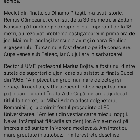
echipă.
Meciul din finala, cu Dinamo Pitești, n-a avut istoric.
Remus Câmpeanu, cu un șut de la 30 de metri, și Zoltan
Ivansuc, pătrundere pe dreapta și sut imparabil de la 18
metri, au rezolvat problema câștigătoarei în prima oră de
joc. Mai mult, același Ivansuc a avut și o bară. Replica
argeșeanului Turcan nu a fost decât o palidă consolare.
Cupa venea sub Feleac, iar Clujul era în sărbătoare!
Rectorul UMF, profesorul Marius Bojita, a fost unul dintre
sutele de suporteri clujeni care au asistat la finala Cupei
din 1965. "Am plecat un grup mai mare de colegi și
colege. În acel an, < U > a cucerit tot ce se putea, mai
puțin campionatul. În afară de Cupă, ne-am adjudecat
titlul la tineret, iar Mihai Adam a fost golgheterul
României", și-a amintit fostul președinte al FC
Universitatea. "Am ieșit din vestiar către miezul nopții.
Ne-au întâmpinat flăcările studenților. Am avut o clipă
impresia că suntem în Verona medievală. Am intrat cu
mare greutate în autobuz. Prin ferestrele deschise