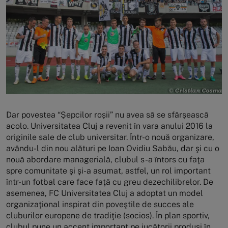
Dar povestea “Șepcilor roșii” nu avea să se sfârșească
acolo. Universitatea Cluj a revenit în vara anului 2016 la
originile sale de club universitar. Într-o nouă organizare,
avându-l din nou alături pe Ioan Ovidiu Sabău, dar şi cu o
nouă abordare managerială, clubul s-a întors cu faţa
spre comunitate şi şi-a asumat, astfel, un rol important
într-un fotbal care face faţă cu greu dezechilibrelor. De
asemenea, FC Universitatea Cluj a adoptat un model
organizaţional inspirat din poveştile de succes ale
cluburilor europene de tradiţie (socios). În plan sportiv,
clubul pune un accent important pe jucătorii produşi în