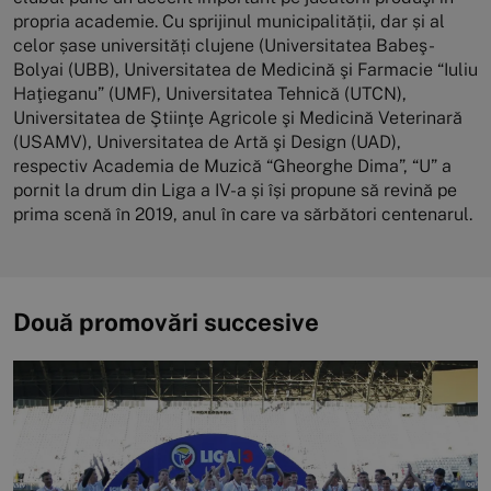
propria academie. Cu sprijinul municipalității, dar și al
celor șase universități clujene (Universitatea Babeş-
Bolyai (UBB), Universitatea de Medicină şi Farmacie “Iuliu
Haţieganu” (UMF), Universitatea Tehnică (UTCN),
Universitatea de Ştiinţe Agricole şi Medicină Veterinară
(USAMV), Universitatea de Artă şi Design (UAD),
respectiv Academia de Muzică “Gheorghe Dima”, “U” a
pornit la drum din Liga a IV-a și își propune să revină pe
prima scenă în 2019, anul în care va sărbători centenarul.
Două promovări succesive