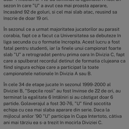
sezon în care "U" a avut cea mai proasta aparare,
încasând 92 de goluri, si cel mai slab atac, reusind sa
înscrie de doar 19 ori.
În sezonul ce a urmat majoritatea jucatorilor au parasit
corabia, fapt ce a facut ca Universitatea sa debuteze în
liga secunda cu o formatie încropita. Acest lucru a fost
fatal pentru studenti, iar la finele unui campionat foarte
slab "U" a retrogradat pentru prima oara în Divizia C, fapt
care a spulberat recordul detinut de formatia clujeana ca
fiind singura echipa care a participat la toate
campionatele nationale în Divizia A sau B.
În cele 34 de etape jucate în sezonul 1999-2000 al
Diviziei B, "Sepcile rosii" au fost învinse de 22 de ori, au
terminat la egalitate 6 întâlniri si au câstigat doar 6
partide. Golaverajul a fost 30-76, "U" fiind socotita
echipa cu cea mai slaba aparare din serie. Daca la
mijlocul anilor '90 "U" participa în Cupa Intertoto, câtiva
ani mai târziu ea s-a trezit în mocirla Diviziei C.