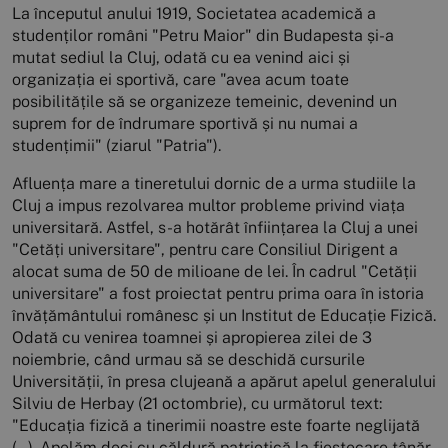
La începutul anului 1919, Societatea academică a
studenților români "Petru Maior" din Budapesta și-a
mutat sediul la Cluj, odată cu ea venind aici și
organizația ei sportivă, care "avea acum toate
posibilitățile să se organizeze temeinic, devenind un
suprem for de îndrumare sportivă și nu numai a
studențimii" (ziarul "Patria").
Afluența mare a tineretului dornic de a urma studiile la
Cluj a impus rezolvarea multor probleme privind viața
universitară. Astfel, s-a hotărât înființarea la Cluj a unei
"Cetăți universitare", pentru care Consiliul Dirigent a
alocat suma de 50 de milioane de lei. În cadrul "Cetății
universitare" a fost proiectat pentru prima oara în istoria
învățământului românesc și un Institut de Educație Fizică.
Odată cu venirea toamnei și apropierea zilei de 3
noiembrie, când urmau să se deschidă cursurile
Universității, în presa clujeană a apărut apelul generalului
Silviu de Herbay (21 octombrie), cu următorul text:
"Educația fizică a tinerimii noastre este foarte neglijată
(...). Apelăm deci cu căldură patriotică la fiestecare tânăr