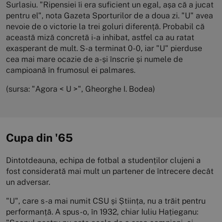
Surlasiu. "Ripensiei îi era suficient un egal, așa că a jucat
pentru el", nota Gazeta Sporturilor de a doua zi. "U" avea
nevoie de o victorie la trei goluri diferență. Probabil că
această miză concretă i-a inhibat, astfel ca au ratat
exasperant de mult. S-a terminat 0-0, iar "U" pierduse
cea mai mare ocazie de a-și înscrie și numele de
campioană în frumosul ei palmares.
(sursa: "Agora < U >", Gheorghe I. Bodea)
Cupa din '65
Dintotdeauna, echipa de fotbal a studenților clujeni a
fost considerată mai mult un partener de întrecere decât
un adversar.
"U", care s-a mai numit CSU și Știința, nu a trăit pentru
performanță. A spus-o, în 1932, chiar Iuliu Hațieganu: