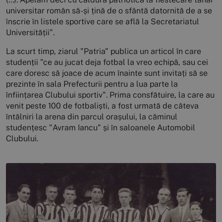
universitar român să-și țină de o sfântă datornită de a se
înscrie în listele sportive care se află la Secretariatul
Universității".
La scurt timp, ziarul "Patria" publica un articol în care
studenții "ce au jucat deja fotbal la vreo echipă, sau cei
care doresc să joace de acum înainte sunt invitați să se
prezinte în sala Prefecturii pentru a lua parte la
înființarea Clubului sportiv". Prima consfătuire, la care au
venit peste 100 de fotbaliști, a fost urmată de câteva
întâlniri la arena din parcul orașului, la căminul
studențesc "Avram Iancu" și în saloanele Automobil
Clubului.