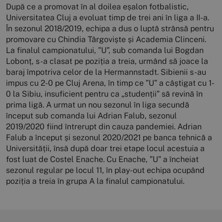
După ce a promovat în al doilea eșalon fotbalistic,
Universitatea Cluj a evoluat timp de trei ani în liga a II-a.
În sezonul 2018/2019, echipa a dus o luptă strânsă pentru
promovare cu Chindia Târgoviște și Academia Clinceni.
La finalul campionatului, ”U”, sub comanda lui Bogdan
Lobonț, s-a clasat pe poziția a treia, urmând să joace la
baraj împotriva celor de la Hermannstadt. Sibienii s-au
impus cu 2-0 pe Cluj Arena, în timp ce ”U” a câștigat cu 1-
0 la Sibiu, insuficient pentru ca „studenții” să revină în
prima ligă. A urmat un nou sezonul în liga secundă
început sub comanda lui Adrian Falub, sezonul
2019/2020 fiind întrerupt din cauza pandemiei. Adrian
Falub a început și sezonul 2020/2021 pe banca tehnică a
Universității, însă după doar trei etape locul acestuia a
fost luat de Costel Enache. Cu Enache, ”U” a încheiat
sezonul regular pe locul 11, în play-out echipa ocupând
poziția a treia în grupa A la finalul campionatului.