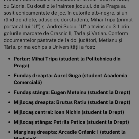
cu Gloria. Cu două zile înaintea jocului, de la Praga au
sosit echipamentele de joc, în culorile alb-negre, și un
rând de ghete, aduse de doi studenți, Mihai Tripa (primul
portar al lui "U") și Andrei Suciu. "U" a învins cu 3-1 prin
golurile marcate de Crâsnic II, Târla și Vatian. Conform
documentelor păstrate de la doi jucători, Metianu și
Târla, prima echipa a Universității a fost:
Portar: Mihai Tripa (student la Politehnica din
Praga)
Fundaș dreapta: Aurel Guga (student Academia
Comercială)
Fundaș stânga: Eugen Metainu (student la Drept)
Mijlocaș dreapta: Brutus Ratiu (student la Drept)
Mijlocaș central: Ioan Nichin (student la Drept)
Mijlocaș stânga: Petrila Petica (student la Drept)
Marginaș dreapta: Arcadie Crâsnic I (student la
Medicină)