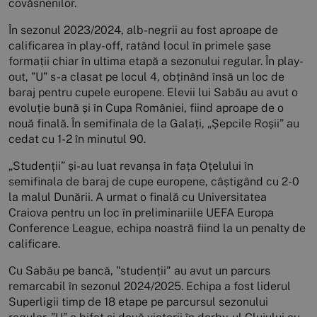
covăsnenilor.
În sezonul 2023/2024, alb-negrii au fost aproape de
calificarea în play-off, ratând locul în primele șase
formații chiar în ultima etapă a sezonului regular. În play-
out, ”U” s-a clasat pe locul 4, obținând însă un loc de
baraj pentru cupele europene. Elevii lui Sabău au avut o
evoluție bună și în Cupa României, fiind aproape de o
nouă finală. În semifinala de la Galați, „Șepcile Roșii” au
cedat cu 1-2 în minutul 90.
„Studenții” și-au luat revanșa în fața Oțelului în
semifinala de baraj de cupe europene, câștigând cu 2-0
la malul Dunării. A urmat o finală cu Universitatea
Craiova pentru un loc în preliminariile UEFA Europa
Conference League, echipa noastră fiind la un penalty de
calificare.
Cu Sabău pe bancă, "studenții" au avut un parcurs
remarcabil în sezonul 2024/2025. Echipa a fost liderul
Superligii timp de 18 etape pe parcursul sezonului