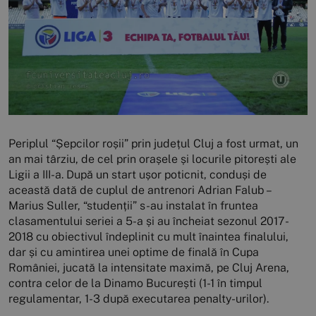
Periplul “Șepcilor roșii” prin județul Cluj a fost urmat, un
an mai târziu, de cel prin orașele și locurile pitorești ale
Ligii a III-a. După un start ușor poticnit, conduși de
această dată de cuplul de antrenori Adrian Falub –
Marius Suller, “studenții” s-au instalat în fruntea
clasamentului seriei a 5-a și au încheiat sezonul 2017-
2018 cu obiectivul îndeplinit cu mult înaintea finalului,
dar și cu amintirea unei optime de finală în Cupa
României, jucată la intensitate maximă, pe Cluj Arena,
contra celor de la Dinamo București (1-1 în timpul
regulamentar, 1-3 după executarea penalty-urilor).