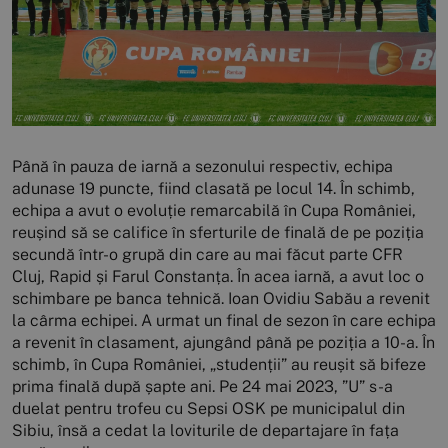
Până în pauza de iarnă a sezonului respectiv, echipa
adunase 19 puncte, fiind clasată pe locul 14. În schimb,
echipa a avut o evoluție remarcabilă în Cupa României,
reușind să se califice în sferturile de finală de pe poziția
secundă într-o grupă din care au mai făcut parte CFR
Cluj, Rapid și Farul Constanța. În acea iarnă, a avut loc o
schimbare pe banca tehnică. Ioan Ovidiu Sabău a revenit
la cârma echipei. A urmat un final de sezon în care echipa
a revenit în clasament, ajungând până pe poziția a 10-a. În
schimb, în Cupa României, „studenții” au reușit să bifeze
prima finală după șapte ani. Pe 24 mai 2023, ”U” s-a
duelat pentru trofeu cu Sepsi OSK pe municipalul din
Sibiu, însă a cedat la loviturile de departajare în fața