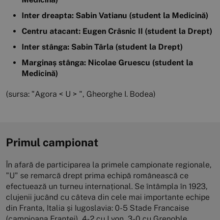
Inter dreapta: Sabin Vatianu (student la Medicină)
Centru atacant: Eugen Crâsnic II (student la Drept)
Inter stânga: Sabin Târla (student la Drept)
Marginaș stânga: Nicolae Gruescu (student la
Medicină)
(sursa: "Agora < U > ", Gheorghe I. Bodea)
Primul campionat
În afară de participarea la primele campionate regionale,
"U" se remarcă drept prima echipă românească ce
efectuează un turneu internațional. Se întâmpla în 1923,
clujenii jucând cu câteva din cele mai importante echipe
din Franta, Italia și Iugoslavia: 0-5 Stade Francaise
(campioana Franței), 4-2 cu Lyon, 3-0 cu Grenoble