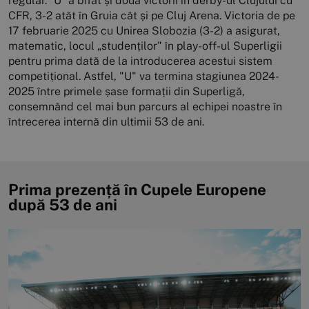
regular. ”U” a bifat și două victorii în derby-ul Clujului cu
CFR, 3-2 atât în Gruia cât și pe Cluj Arena. Victoria de pe
17 februarie 2025 cu Unirea Slobozia (3-2) a asigurat,
matematic, locul „studenților" în play-off-ul Superligii
pentru prima dată de la introducerea acestui sistem
competițional. Astfel, "U" va termina stagiunea 2024-
2025 între primele șase formații din Superligă,
consemnând cel mai bun parcurs al echipei noastre în
întrecerea internă din ultimii 53 de ani.
Prima prezență în Cupele Europene
după 53 de ani