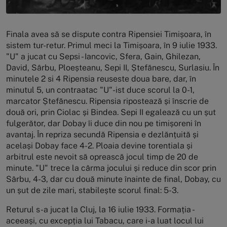
Finala avea să se dispute contra Ripensiei Timișoara, în
sistem tur-retur. Primul meci la Timișoara, în 9 iulie 1933.
"U" a jucat cu Sepsi - Iancovic, Sfera, Gain, Ghilezan,
David, Sârbu, Ploeșteanu, Sepi II, Ștefănescu, Surlasiu. În
minutele 2 si 4 Ripensia reuseste doua bare, dar, în
minutul 5, un contraatac "U"-ist duce scorul la 0-1,
marcator Ștefănescu. Ripensia ripostează și înscrie de
două ori, prin Ciolac și Bindea. Sepi II egalează cu un șut
fulgerător, dar Dobay îi duce din nou pe timișoreni în
avantaj. În repriza secundă Ripensia e dezlănțuită și
același Dobay face 4-2. Ploaia devine torentiala și
arbitrul este nevoit să oprească jocul timp de 20 de
minute. "U" trece la cârma jocului și reduce din scor prin
Sârbu, 4-3, dar cu două minute înainte de final, Dobay, cu
un șut de zile mari, stabilește scorul final: 5-3.
Returul s-a jucat la Cluj, la 16 iulie 1933. Formația -
aceeași, cu excepția lui Tabacu, care i-a luat locul lui