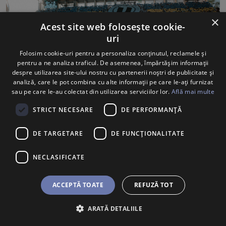
×
Acest site web folosește cookie-
uri
Folosim cookie-uri pentru a personaliza conținutul, reclamele și
pentru a ne analiza traficul. De asemenea, împărtășim informații
despre utilizarea site-ului nostru cu partenerii noștri de publicitate și
analiză, care le pot combina cu alte informații pe care le-ați furnizat
sau pe care le-au colectat din utilizarea serviciilor lor.
Află mai multe
"U" a termina stagiunea 2024-2025 pe locul patru, în
STRICT NECESARE
DE PERFORMANȚĂ
spatele celor de la FCSB, CFR și Universitatea Craiova.
Acest loc i-a asigurat Universității Cluj prima prezență în
DE TARGETARE
DE FUNCŢIONALITATE
cupele europene după 53 de ani. „Studenții” au evoluat în
turul al doilea din UEFA Conference League împotriva
NECLASIFICATE
celor de la FC Ararat-Armenia. Partida tur s-a desfășurat
la Erevan, acolo unde echipa noastră a fost încurajată de
un număr considerabil de suporteri. Duelul de pe 24 iulie
ACCEPTĂ TOATE
REFUZĂ TOT
s-a încheiat cu scor alb, astfel că soarta calificării s-a
jucat la Sibiu pe 31 iulie. După un start de meci ideal, cu
ARATĂ DETALIILE
BILETE
U SHOP
un gol marcat de Lukic în minutul 13. Armenii au egalat