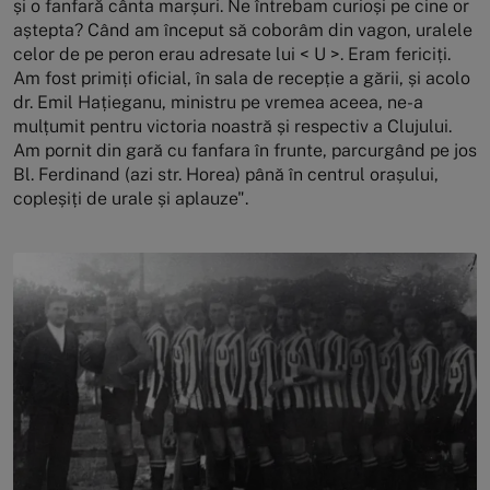
și o fanfară cânta marșuri. Ne întrebam curioși pe cine or
aștepta? Când am început să coborâm din vagon, uralele
celor de pe peron erau adresate lui < U >. Eram fericiți.
Am fost primiți oficial, în sala de recepție a gării, și acolo
dr. Emil Hațieganu, ministru pe vremea aceea, ne-a
mulțumit pentru victoria noastră și respectiv a Clujului.
Am pornit din gară cu fanfara în frunte, parcurgând pe jos
Bl. Ferdinand (azi str. Horea) până în centrul orașului,
copleșiți de urale și aplauze".