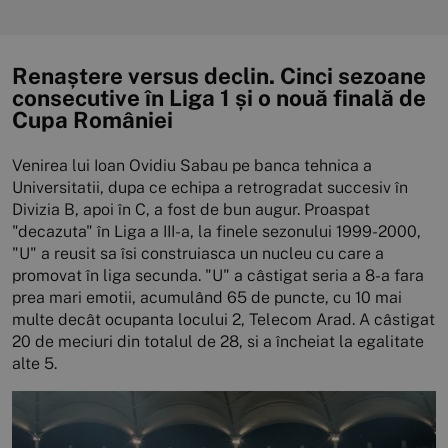
Renaștere versus declin. Cinci sezoane
consecutive în Liga 1 și o nouă finală de
Cupa României
Venirea lui Ioan Ovidiu Sabau pe banca tehnica a
Universitatii, dupa ce echipa a retrogradat succesiv în
Divizia B, apoi în C, a fost de bun augur. Proaspat
"decazuta" în Liga a III-a, la finele sezonului 1999-2000,
"U" a reusit sa îsi construiasca un nucleu cu care a
promovat în liga secunda. "U" a câstigat seria a 8-a fara
prea mari emotii, acumulând 65 de puncte, cu 10 mai
multe decât ocupanta locului 2, Telecom Arad. A câstigat
20 de meciuri din totalul de 28, si a încheiat la egalitate
alte 5.