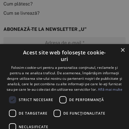
Cum plătesc?
Cum se livrează?
ABONEAZĂ-TE LA NEWSLETTER „U”
×
Acest site web folosește cookie-
uri
MĂ ABONEZ
Folosim cookie-uri pentru a personaliza conținutul, reclamele și
pentru a ne analiza traficul. De asemenea, împărtășim informații
despre utilizarea site-ului nostru cu partenerii noștri de publicitate și
analiză, care le pot combina cu alte informații pe care le-ați furnizat
sau pe care le-au colectat din utilizarea serviciilor lor.
Află mai multe
STRICT NECESARE
DE PERFORMANȚĂ
DE TARGETARE
DE FUNCŢIONALITATE
NECLASIFICATE