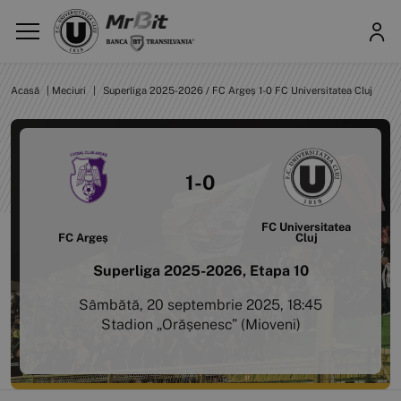
Acasă
|
Meciuri
|
Superliga 2025-2026 / FC Argeș 1-0 FC Universitatea Cluj
1-0
FC Universitatea
FC Argeș
Cluj
Superliga 2025-2026, Etapa 10
Sâmbătă, 20 septembrie 2025, 18:45
Stadion „Orășenesc” (Mioveni)