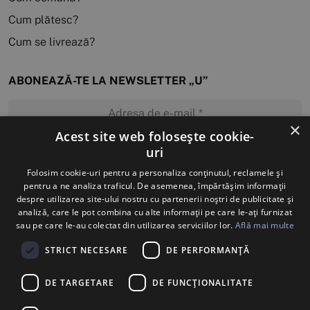
Cum plătesc?
Cum se livrează?
ABONEAZĂ-TE LA NEWSLETTER „U”
×
Acest site web folosește cookie-
uri
MĂ ABONEZ
Folosim cookie-uri pentru a personaliza conținutul, reclamele și
pentru a ne analiza traficul. De asemenea, împărtășim informații
despre utilizarea site-ului nostru cu partenerii noștri de publicitate și
analiză, care le pot combina cu alte informații pe care le-ați furnizat
sau pe care le-au colectat din utilizarea serviciilor lor.
Află mai multe
STRICT NECESARE
DE PERFORMANȚĂ
DE TARGETARE
DE FUNCŢIONALITATE