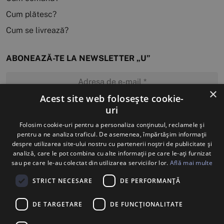
Cum plătesc?
Cum se livrează?
ABONEAZĂ-TE LA NEWSLETTER „U”
×
Acest site web folosește cookie-
uri
MĂ ABONEZ
Folosim cookie-uri pentru a personaliza conținutul, reclamele și
pentru a ne analiza traficul. De asemenea, împărtășim informații
despre utilizarea site-ului nostru cu partenerii noștri de publicitate și
analiză, care le pot combina cu alte informații pe care le-ați furnizat
sau pe care le-au colectat din utilizarea serviciilor lor.
Află mai multe
STRICT NECESARE
DE PERFORMANȚĂ
DE TARGETARE
DE FUNCŢIONALITATE