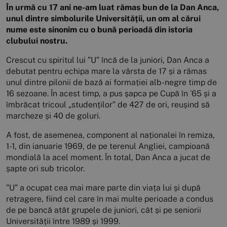
În urmă cu 17 ani ne-am luat rămas bun de la Dan Anca,
unul dintre simbolurile Universității, un om al cărui
nume este sinonim cu o bună perioadă din istoria
clubului nostru.
Crescut cu spiritul lui ”U” încă de la juniori, Dan Anca a
debutat pentru echipa mare la vârsta de 17 și a rămas
unul dintre pilonii de bază ai formației alb-negre timp de
16 sezoane. În acest timp, a pus șapca pe Cupă în `65 și a
îmbrăcat tricoul „studenților” de 427 de ori, reușind să
marcheze și 40 de goluri.
A fost, de asemenea, component al naționalei în remiza,
1-1, din ianuarie 1969, de pe terenul Angliei, campioană
mondială la acel moment. În total, Dan Anca a jucat de
șapte ori sub tricolor.
”U” a ocupat cea mai mare parte din viața lui și după
retragere, fiind cel care în mai multe perioade a condus
de pe bancă atât grupele de juniori, cât și pe seniorii
Universității între 1989 și 1999.