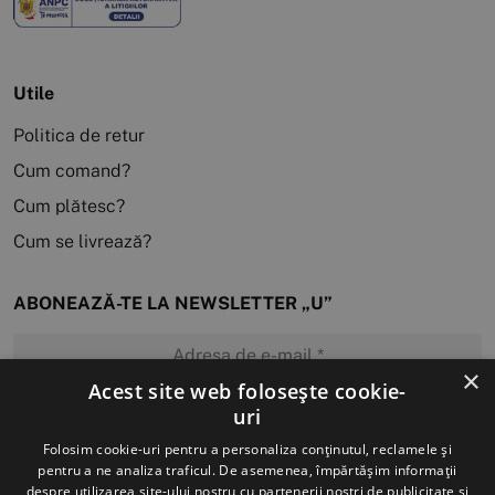
Utile
Politica de retur
Cum comand?
Cum plătesc?
Cum se livrează?
ABONEAZĂ-TE LA NEWSLETTER „U”
×
Acest site web folosește cookie-
uri
MĂ ABONEZ
Folosim cookie-uri pentru a personaliza conținutul, reclamele și
pentru a ne analiza traficul. De asemenea, împărtășim informații
despre utilizarea site-ului nostru cu partenerii noștri de publicitate și