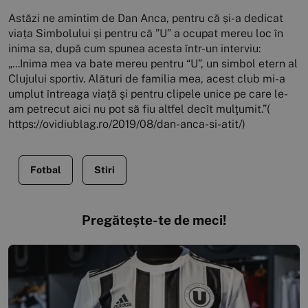
Astăzi ne amintim de Dan Anca, pentru că și-a dedicat
viața Simbolului și pentru că ”U” a ocupat mereu loc în
inima sa, după cum spunea acesta într-un interviu:
„...Inima mea va bate mereu pentru “U”, un simbol etern al
Clujului sportiv. Alături de familia mea, acest club mi-a
umplut întreaga viaţă şi pentru clipele unice pe care le-
am petrecut aici nu pot să fiu altfel decît mulţumit.”(
https://ovidiublag.ro/2019/08/dan-anca-si-atit/)
Fotbal
Stiri
Pregătește-te de meci!