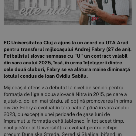
FC Universitatea Cluj a ajuns la un acord cu UTA Arad
pentru transferul mijlocașului Andrej Fabry (27 de ani).
Fotbalistul slovac semnase cu "U" un contract valabil
din vara anului 2025, însă, în urma înțelegerii dintre
cele două cluburi, Fabry se va alătura mâine dimineață
lotului condus de Ioan Ovidiu Sabău.
Mijlocașul ofensiv a debutat la nivel de seniori pentru
formația de liga a doua slovacă Nitra în 2015, pe care a
ajutat-o, doi ani mai târziu, să obțină promovarea în prima
divizie. Fabry a evoluat în țara natală până în vara anului
2023, cu excepția unei perioade de șase luni de
împrumut la formația cehă Jablonec. În tot acest timp,
noul jucător al Universității a evoluat pentru echipe
precum Dunajska Streda, Sered și Skalica, bifând, în