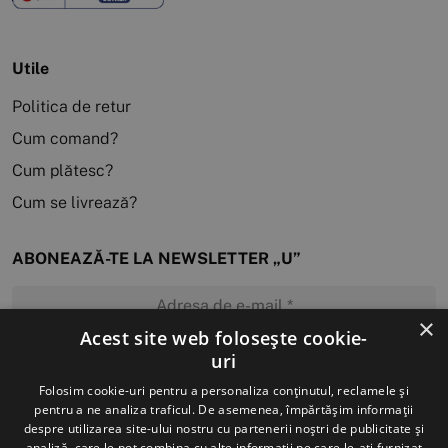
Utile
Politica de retur
Cum comand?
Cum plătesc?
Cum se livrează?
ABONEAZĂ-TE LA NEWSLETTER „U”
×
Acest site web folosește cookie-
uri
MĂ ABONEZ
Folosim cookie-uri pentru a personaliza conținutul, reclamele și
pentru a ne analiza traficul. De asemenea, împărtășim informații
despre utilizarea site-ului nostru cu partenerii noștri de publicitate și
analiză, care le pot combina cu alte informații pe care le-ați furnizat