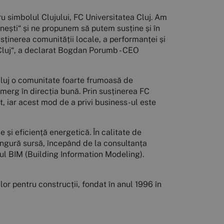
 simbolul Clujului, FC Universitatea Cluj. Am
nești“ și ne propunem să putem susține și în
sținerea comunității locale, a performanței și
Cluj“, a declarat Bogdan Porumb - CEO
Cluj o comunitate foarte frumoasă de
 merg în direcția bună. Prin susținerea FC
t, iar acest mod de a privi business-ul este
și eficiență energetică. În calitate de
singură sursă, începând de la consultanța
tul BIM (Building Information Modeling).
or pentru construcții, fondat în anul 1996 în