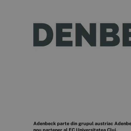
Adenbeck parte din grupul austriac Adenbeck 
nou partener al FC Universitatea Cluj.