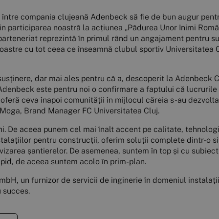
i între compania clujeană Adenbeck să fie de bun augur pentru
prin participarea noastră la acțiunea „Pădurea Unor Inimi Româ
 parteneriat reprezintă în primul rând un angajament pentru su
oastre cu tot ceea ce înseamnă clubul sportiv Universitatea 
 susținere, dar mai ales pentru că a, descoperit la Adenbeck 
 Adenbeck este pentru noi o confirmare a faptului că lucrurile
oferă ceva înapoi comunității în mijlocul căreia s-au dezvolta
i Moga, Brand Manager FC Universitatea Cluj.
 De aceea punem cel mai înalt accent pe calitate, tehnologie 
talațiilor pentru construcții, oferim soluții complete dintr-o 
ervizarea șantierelor. De asemenea, suntem în top și cu subiec
pid, de aceea suntem acolo în prim-plan.
, un furnizor de servicii de inginerie în domeniul instalațiil
u succes.