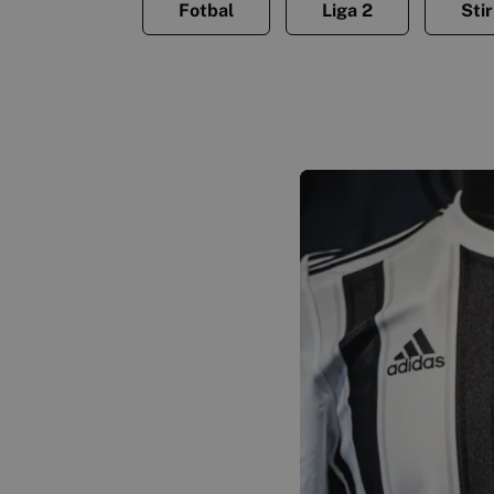
Fotbal
Liga 2
Stir