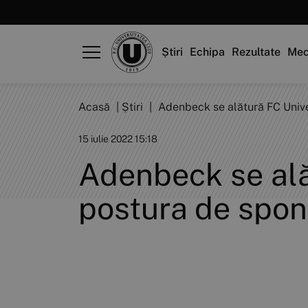
Știri
Echipa
Rezultate
Mec
Acasă
|
Știri
|
Adenbeck se alătură FC Unive
15 iulie 2022 15:18
Adenbeck se ală
postura de spon