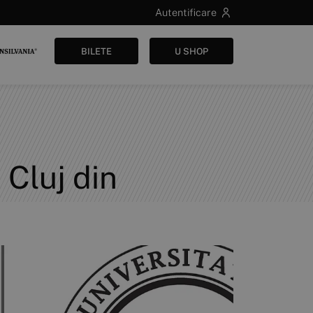
Autentificare
BILETE
U SHOP
Cluj din