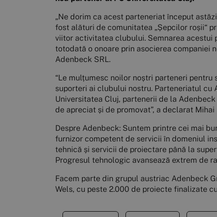
„Ne dorim ca acest parteneriat început astăz
fost alături de comunitatea „Șepcilor roșii“ 
viitor activitatea clubului. Semnarea acestui
totodată o onoare prin asocierea companiei n
Adenbeck SRL.
“Le mulțumesc noilor noștri parteneri pentru
suporteri ai clubului nostru. Parteneriatul cu
Universitatea Cluj, partenerii de la Adenbeck 
de apreciat și de promovat”, a declarat Miha
Despre Adenbeck: Suntem printre cei mai buni.
furnizor competent de servicii în domeniul ins
tehnică și servicii de proiectare până la sup
Progresul tehnologic avansează extrem de ra
Facem parte din grupul austriac Adenbeck GmbH
Wels, cu peste 2.000 de proiecte finalizate c