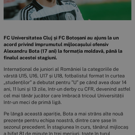
FC Universitatea Cluj și FC Botoșani au ajuns la un
acord privind împrumutul mijlocașului ofensiv
Alexandru Bota (17 ani) la formația moldavă, până la
finalul acestei stagiuni.
Internațional de juniori al României la categoriile de
vârstă U15, U16, U17 și U18, fotbalistul format în curtea
„studenților” a debutat pentru ”U” pe când avea doar 14
ani, 11 luni și 13 zile, într-un derby cu CFR, devenind astfel
cel mai tânăr jucător care îmbracă tricoul Universității
într-un meci de primă ligă.
Pe lângă această apariție, Bota a mai strâns alte nouă
prezențe pentru echipa noastră, dintre care șase în
sezonul precedent. În stagiunea în curs, tânărul mijlocaș
a bifat 81 de minute în trei meciuri, toate în turul