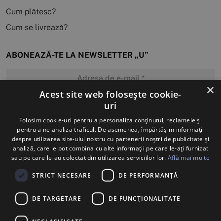
Cum plătesc?
Cum se livrează?
ABONEAZĂ-TE LA NEWSLETTER „U”
×
Acest site web folosește cookie-
uri
MĂ ABONEZ
Folosim cookie-uri pentru a personaliza conținutul, reclamele și
pentru a ne analiza traficul. De asemenea, împărtășim informații
despre utilizarea site-ului nostru cu partenerii noștri de publicitate și
analiză, care le pot combina cu alte informații pe care le-ați furnizat
sau pe care le-au colectat din utilizarea serviciilor lor.
Află mai multe
STRICT NECESARE
DE PERFORMANȚĂ
DE TARGETARE
DE FUNCŢIONALITATE