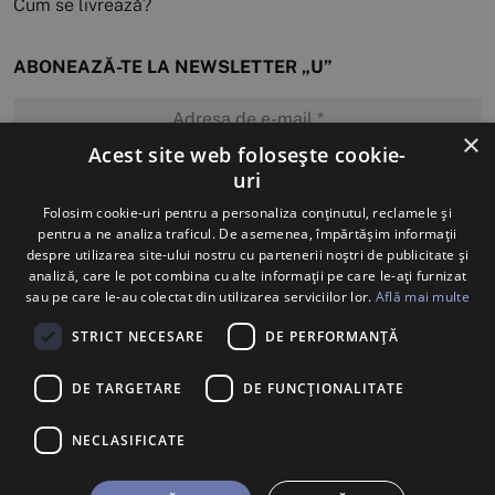
Cum se livrează?
ABONEAZĂ-TE LA NEWSLETTER „U”
×
Acest site web folosește cookie-
uri
MĂ ABONEZ
Folosim cookie-uri pentru a personaliza conținutul, reclamele și
pentru a ne analiza traficul. De asemenea, împărtășim informații
despre utilizarea site-ului nostru cu partenerii noștri de publicitate și
analiză, care le pot combina cu alte informații pe care le-ați furnizat
sau pe care le-au colectat din utilizarea serviciilor lor.
Află mai multe
STRICT NECESARE
DE PERFORMANȚĂ
DE TARGETARE
DE FUNCŢIONALITATE
NECLASIFICATE