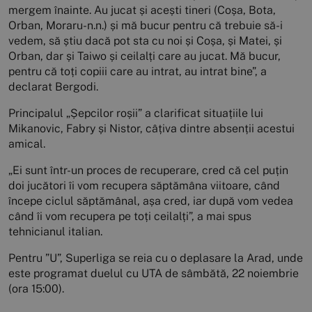
mergem înainte. Au jucat și acești tineri (Coșa, Bota,
Orban, Moraru-n.n.) și mă bucur pentru că trebuie să-i
vedem, să știu dacă pot sta cu noi și Coșa, și Matei, și
Orban, dar și Taiwo și ceilalți care au jucat. Mă bucur,
pentru că toți copiii care au intrat, au intrat bine”, a
declarat Bergodi.
Principalul „Șepcilor roșii” a clarificat situațiile lui
Mikanovic, Fabry și Nistor, câțiva dintre absenții acestui
amical.
„Ei sunt într-un proces de recuperare, cred că cel puțin
doi jucători îi vom recupera săptămâna viitoare, când
începe ciclul săptămânal, așa cred, iar după vom vedea
când îi vom recupera pe toți ceilalți”, a mai spus
tehnicianul italian.
Pentru ”U”, Superliga se reia cu o deplasare la Arad, unde
este programat duelul cu UTA de sâmbătă, 22 noiembrie
(ora 15:00).