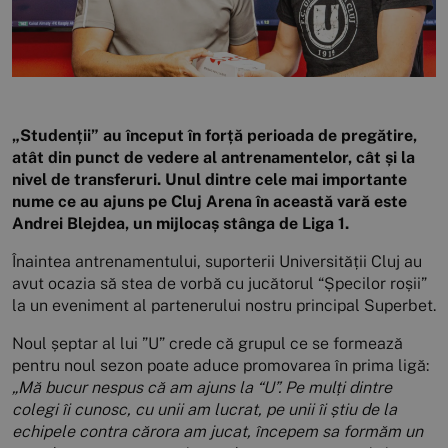
„Studenții” au început în forță perioada de pregătire,
atât din punct de vedere al antrenamentelor, cât și la
nivel de transferuri. Unul dintre cele mai importante
nume ce au ajuns pe Cluj Arena în această vară este
Andrei Blejdea, un mijlocaș stânga de Liga 1.
Înaintea antrenamentului, suporterii Universității Cluj au
avut ocazia să stea de vorbă cu jucătorul “Șpecilor roșii”
la un eveniment al partenerului nostru principal Superbet.
Noul șeptar al lui ”U” crede că grupul ce se formează
pentru noul sezon poate aduce promovarea în prima ligă:
„Mă bucur nespus că am ajuns la “U”. Pe mulți dintre
colegi îi cunosc, cu unii am lucrat, pe unii îi știu de la
echipele contra cărora am jucat, începem sa formăm un