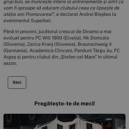
grup bun, se muncește intens la antrenamente și simt ca
vom fi aproape să aducem clubului ceea ce lipsește de
atâția ani: Promovarea!”
, a declarat Andrei Blejdea la
evenimentul Superbet.
Până în prezent, jucătorul crescut de Dinamo a mai
evoluat pentru FC Will 1900 (Elveția), Nk Domzale
(Slovenia), Zarica Kranj (Slovenia), Braunschweig II
(Germania), Academica Clinceni, Pandurii Târgu Jiu, FC
Argeș și pentru clubul din „Ștefan cel Mare” în ultimul
sezon.
Stiri
Pregătește-te de meci!