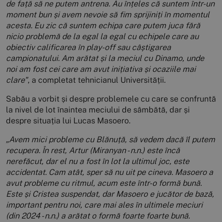
de față să ne putem antrena. Au înțeles că suntem într-un
moment bun și avem nevoie să fim sprijiniți în momentul
acesta. Eu zic că suntem echipa care putem juca fără
nicio problemă de la egal la egal cu echipele care au
obiectiv calificarea în play-off sau câștigarea
campionatului. Am arătat și la meciul cu Dinamo, unde
noi am fost cei care am avut inițiativa și ocaziile mai
clare"
, a completat tehnicianul Universității.
Sabău a vorbit și despre problemele cu care se confruntă
la nivel de lot înaintea meciului de sâmbătă, dar și
despre situația lui Lucas Masoero.
„Avem mici probleme cu Blănuță, să vedem dacă îl putem
recupera.
În rest, Artur (Miranyan - n.n.) este încă
nerefăcut, dar el nu a fost în lot la ultimul joc, este
accidentat. Cam atât, sper să nu uit pe cineva. Masoero a
avut probleme cu ritmul, acum este într-o formă bună.
Este și Cristea suspendat, dar Masoero e jucător de bază,
important pentru noi, care mai ales în ultimele meciuri
(din 2024 - n.n.) a arătat o formă foarte foarte bună.