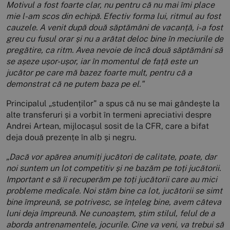
Motivul a fost foarte clar, nu pentru că nu mai îmi place
mie l-am scos din echipă. Efectiv forma lui, ritmul au fost
cauzele. A venit după două săptămâni de vacanță, i-a fost
greu cu fusul orar și nu a arătat deloc bine în meciurile de
pregătire, ca ritm. Avea nevoie de încă două săptămâni să
se așeze ușor-ușor, iar în momentul de față este un
jucător pe care mă bazez foarte mult, pentru că a
demonstrat că ne putem baza pe el."
Principalul „studenților" a spus că nu se mai gândește la
alte transferuri și a vorbit în termeni apreciativi despre
Andrei Artean, mijlocașul sosit de la CFR, care a bifat
deja două prezențe în alb și negru.
„Dacă vor apărea anumiți jucători de calitate, poate, dar
noi suntem un lot competitiv și ne bazăm pe toți jucătorii.
Important e să îi recuperăm pe toți jucătorii care au mici
probleme medicale. Noi stăm bine ca lot, jucătorii se simt
bine împreună, se potrivesc, se înțeleg bine, avem câteva
luni deja împreună. Ne cunoaștem, știm stilul, felul de a
aborda antrenamentele, jocurile. Cine va veni, va trebui să