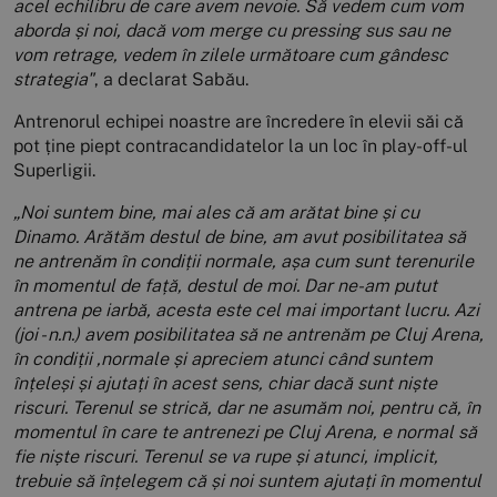
acel echilibru de care avem nevoie. Să vedem cum vom
aborda și noi, dacă vom merge cu pressing sus sau ne
vom retrage, vedem în zilele următoare cum gândesc
strategia"
, a declarat Sabău.
Antrenorul echipei noastre are încredere în elevii săi că
pot ține piept contracandidatelor la un loc în play-off-ul
Superligii.
„Noi suntem bine, mai ales că am arătat bine și cu
Dinamo. Arătăm destul de bine, am avut posibilitatea să
ne antrenăm în condiții normale, așa cum sunt terenurile
în momentul de față, destul de moi.
Dar ne-am putut
antrena pe iarbă, acesta este cel mai important lucru. Azi
(joi - n.n.) avem posibilitatea să ne antrenăm pe Cluj Arena,
în condiții ,normale și apreciem atunci când suntem
înțeleși și ajutați în acest sens, chiar dacă sunt niște
riscuri. Terenul se strică, dar ne asumăm noi, pentru că, în
momentul în care te antrenezi pe Cluj Arena, e normal să
fie niște riscuri. Terenul se va rupe și atunci, implicit,
trebuie să înțelegem că și noi suntem ajutați în momentul