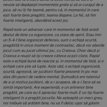
nevoie să depășești momentele grele și să ai curajul de a
juca, să nu îți fie teamă, pentru că, în momentul în care
ești foarte bine pregătit, teama dispare. La fel, să fim
foarte inteligenți, abordând acest joc.
Rapid este un adversar care în momentul de față arată
destul de bine ca organizare, ca stare de spirit. Stau într-
un 5-4-1 bine organizat defensiv, sunt o echipă scurtă,
pregătită în orice moment de contraatac, dacă vor aborda
jocul cum au jucat ultimul joc, cu Craiova. Chiar dacă și
Craiova a reușit să își creeze câteva ocazii clare, Rapid
este o echipă bună de reacție și, în momentul de față, și o
echipă care știe să lupte. Asta văd, o echipă organizată,
scurtă, agresivă, iar jucătorii foarte prezenți în joc mai
ales din punct de vedere mental. Șumudică are talentul
de a-și motiva jucătorii, de a-i acapara, de a-i face să se
simtă importanți. Are experiență, e un antrenor bine
pregătit, pe care eu îl apreciez foarte mult. E un tip foarte
inteligent în a pregăti jocurile. Ne așteaptă un meci greu,
noi trebuie să arătăm bine, nu va fi deloc ușor să găsim