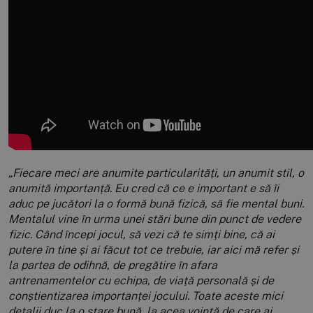
„Fiecare meci are anumite particularități, un anumit stil, o
anumită importanță. Eu cred că ce e important e să îi
aduc pe jucători la o formă bună fizică, să fie mental buni.
Mentalul vine în urma unei stări bune din punct de vedere
fizic. Când începi jocul, să vezi că te simți bine, că ai
putere în tine și ai făcut tot ce trebuie, iar aici mă refer și
la partea de odihnă, de pregătire în afara
antrenamentelor cu echipa, de viață personală și de
conștientizarea importanței jocului. Toate aceste mici
detalii duc la o stare bună, la acea voință de care ai