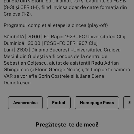
puncte din victoria cu Dinamo (1-0) și egalurile cu FCSB
(3-3) și CFR (1-1), fiind învinsă doar de către formația din
Craiova (1-2).
Programul complet al etapei a cincea (play-off)
Sâmbătă | 20:00 | FC Rapid 1923 – FC Universitatea Cluj
Duminică | 20:00 | FCSB - FC CFR 1907 Cluj
Luni | 21:00 | Dinamo București - Universitatea Craiova
Meciul din Giulești va fi condus de la centru de
Sebastian Colțescu, ajutat de asistenții Radu Adrian
Ghinguleac și Florin George Neacșu, în timp ce în camera
VAR se vor afla Sorin Costreie și Iuliana Elena
Demetrescu.
Avancronica
Fotbal
Homepage Posts
Sti
Pregătește-te de meci!