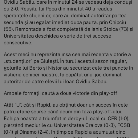
Ovidiu Sabău, care în minutul 24 se vedeau deja conduși
cu 2-0. Reușita lui Popa din minutul 40 a readus
speranțele clujenilor, care au dominat autoritar partea
secundă și au egalat imediat după pauză, prin Chipciu
(55). Remontada a fost completată de Ianis Stoica (73) și
Universitatea deschidea o serie de trei succese
consecutive.
Acest meci nu reprezintă însă cea mai recentă victorie a
„studenților” pe Giulești. În turul acestui sezon regular,
golurile lui Berto și Nistor au securizat cele trei puncte în
vistieria echipei noastre, la capătul unui joc dominat
autoritar de către elevii lui Ioan Ovidiu Sabău.
Ambele formații caută a doua victorie din play-off
Atât ”U”, cât și Rapid, au obținut doar un succes în cele
patru etape scurse până acum din faza play-off-ului.
Echipa noastră a triumfat în derby-ul local cu CFR (1-0),
pierzând meciurile cu Universitatea Craiova (0-3), FCSB
(0-1) și Dinamo (2-4), în timp ce Rapid a acumulat cinci