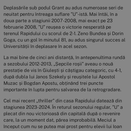
Deplasările sub podul Grant au adus numeroase seri de
neuitat pentru întreaga suflare ”U”-istă. Mai întâi, în a
doua parte a stagiunii 2007-2008, mai exact pe 23
februarie 2008, ”U” reușea o victorie nesperată pe
terenul Rapidului cu scorul de 2-1. Zeno Bundea și Dorin
Goga, cu un gol în minutul 81, au adus singurul succes al
Universității în deplasare în acel sezon.
La mai bine de cinci ani distanță, în antepenultima rundă
a sezobului 2012-2013, „Șepcile roșii” aveau o nouă
prestație de vis în Giulești și câștigau categoric, cu 4-1,
după dubla lui Janos Szekely și reușitele lui Apostol
Muzac și Bogdan Apostu, obținând trei puncte
importante în lupta pentru salvarea de la retrogradare.
Cel mai recent „thriller” din casa Rapidului datează din
stagiunea 2023-2024. În returul sezonului regular, ”U” a
plecat din nou victorioasă din capitală după o revenire
care, la un moment dat, părea improbabilă. Meciul a
început cum nu se putea mai prost pentru elevii lui Ioan