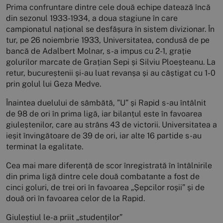
Prima confruntare dintre cele două echipe datează încă
din sezonul 1933-1934, a doua stagiune în care
campionatul național se desfășura în sistem divizionar. În
tur, pe 26 noiembrie 1933, Universitatea, condusă de pe
bancă de Adalbert Molnar, s-a impus cu 2-1, grație
golurilor marcate de Grațian Sepi și Silviu Ploeșteanu. La
retur, bucureștenii și-au luat revanșa și au câștigat cu 1-0
prin golul lui Geza Medve.
Înaintea duelului de sâmbătă, ”U” și Rapid s-au întâlnit
de 98 de ori în prima ligă, iar bilanțul este în favoarea
giuleștenilor, care au strâns 43 de victorii. Universitatea a
ieșit învingătoare de 39 de ori, iar alte 16 partide s-au
terminat la egalitate.
Cea mai mare diferență de scor înregistrată în întâlnirile
din prima ligă dintre cele două combatante a fost de
cinci goluri, de trei ori în favoarea „Șepcilor roșii” și de
două ori în favoarea celor de la Rapid.
Giuleștiul le-a priit „studenților”