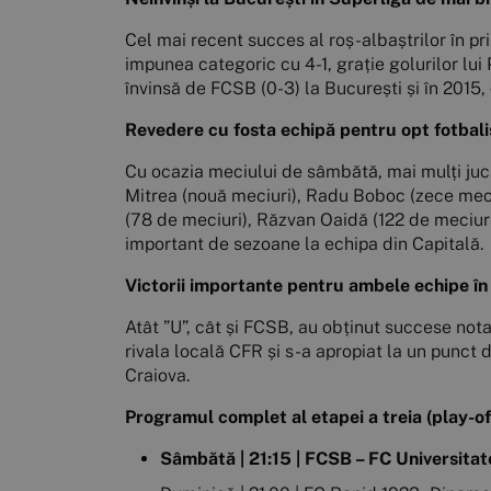
Cel mai recent succes al roș-albaștrilor în p
impunea categoric cu 4-1, grație golurilor lu
învinsă de FCSB (0-3) la București și în 2015,
Revedere cu fosta echipă pentru opt fotbalișt
Cu ocazia meciului de sâmbătă, mai mulți jucă
Mitrea (nouă meciuri), Radu Boboc (zece meciur
(78 de meciuri), Răzvan Oaidă (122 de meciur
important de sezoane la echipa din Capitală.
Victorii importante pentru ambele echipe î
Atât ”U”, cât și FCSB, au obținut succese nota
rivala locală CFR și s-a apropiat la un punct 
Craiova.
Programul complet al etapei a treia (play-of
Sâmbătă | 21:15 | FCSB – FC Universitat