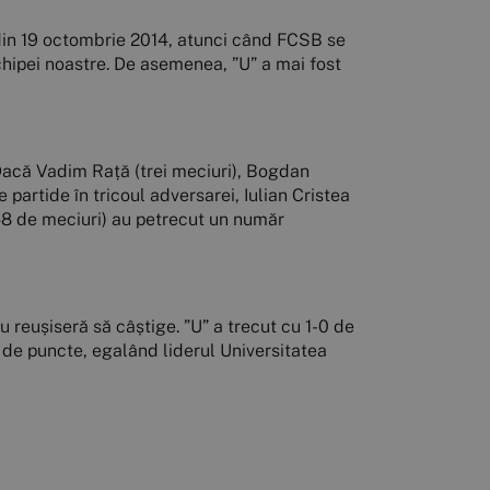
ă din 19 octombrie 2014, atunci când FCSB se
chipei noastre. De asemenea, ”U” a mai fost
 Dacă Vadim Rață (trei meciuri), Bogdan
partide în tricoul adversarei, Iulian Cristea
48 de meciuri) au petrecut un număr
u reușiseră să câștige. ”U” a trecut cu 1-0 de
2 de puncte, egalând liderul Universitatea