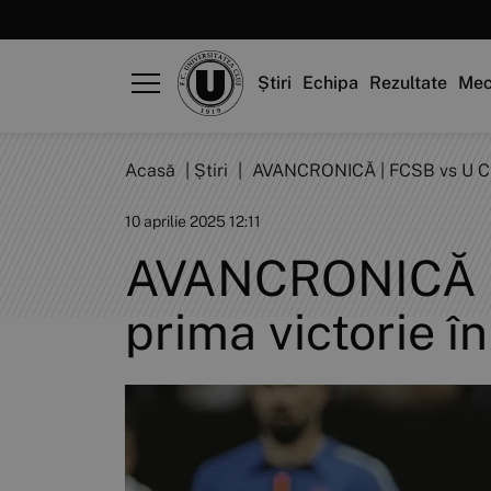
Știri
Echipa
Rezultate
Mec
Acasă
|
Știri
|
AVANCRONICĂ | FCSB vs U Cluj.
10 aprilie 2025 12:11
AVANCRONICĂ | F
prima victorie în