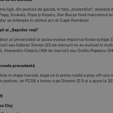
rima ligă, din postura de gazdă, în fața „studenților”, dateaz
i Papp, Szukala, Popa și Keșeru, Dan Bucșa fiind marcatorul e
 dar se întâmpla în ultimul act al Cupei României.
i ai „Șepcilor roșii”
tori ai Universității ar putea evolua împotriva fostei echipe.
i) sau Gabriel Simion (23 de meciuri) nu au evoluat în multe 
i), Alexandru Chipciu (169 de meciuri) sau Ovidiu Popescu (2
n runda precedentă
bile în etapa trecută, după ce în prima rundă a play-off-ului n
de podium, iar FCSB a învins-o pe Dinamo (2-1) și a ajuns la 3
f)
ea Cluj