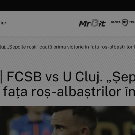
iuri
 „Șepcile roșii” caută prima victorie în fața roș-albaștrilor 
CSB vs U Cluj. „Șepci
 fața roș-albaștrilor 