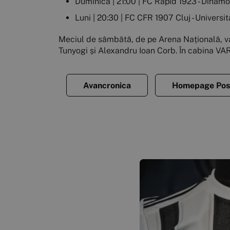
Duminică | 21:00 | FC Rapid 1923 - Dinam
Luni | 20:30 | FC CFR 1907 Cluj - Universi
Meciul de sâmbătă, de pe Arena Națională, va 
Tunyogi și Alexandru Ioan Corb. În cabina VAR
Avancronica
Homepage Pos