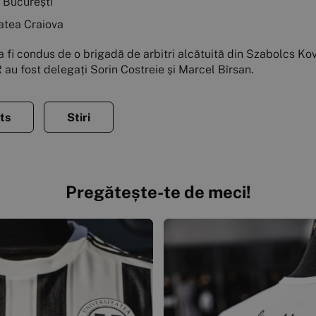
o București
tatea Craiova
fi condus de o brigadă de arbitri alcătuită din Szabolcs Kova
 au fost delegați Sorin Costreie și Marcel Bîrsan.
ts
Stiri
Pregătește-te de meci!