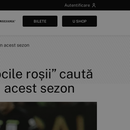
Autentificare
BILETE
U SHOP
în acest sezon
le roșii” caută
în acest sezon