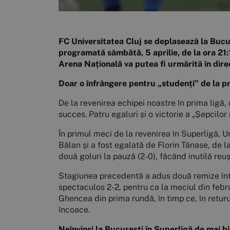
FC Universitatea Cluj se deplasează la Bucur
programată sâmbătă, 5 aprilie, de la ora 21:
Arena Națională va putea fi urmărită în dire
Doar o înfrângere pentru „studenți” de la 
De la revenirea echipei noastre în prima ligă,
succes. Patru egaluri și o victorie a „Șepcilor 
În primul meci de la revenirea în Superligă, 
Bălan și a fost egalată de Florin Tănase, de l
două goluri la pauză (2-0), făcând inutilă reuși
Stagiunea precedentă a adus două remize într
spectaculos 2-2, pentru ca la meciul din februa
Ghencea din prima rundă, în timp ce, în returul
încoace.
Neînvinși la București în Superligă de mai b