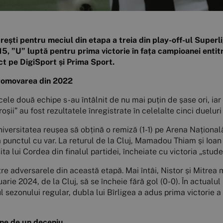
ești pentru meciul din etapa a treia din play-off-ul Superli
15, ”U” luptă pentru prima victorie în fața campioanei entit
ct pe DigiSport și Prima Sport.
promovarea din 2022
 cele două echipe s-au întâlnit de nu mai puțin de șase ori, ia
roșii” au fost rezultatele înregistrate în celelalte cinci dueluri
Universitatea reușea să obțină o remiză (1-1) pe Arena Naționa
a punctul cu var. La returul de la Cluj, Mamadou Thiam și Ioan
ta lui Cordea din finalul partidei, încheiate cu victoria „studen
e adversarele din această etapă. Mai întâi, Nistor și Mitrea
rie 2024, de la Cluj, să se încheie fără gol (0-0). În actualul
 sezonului regular, dubla lui Bîrligea a adus prima victorie a 
ine de un deceniu