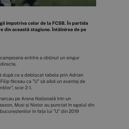
gii împotriva celor de la FCSB. În partida
re din această stagiune. Întâlnirea de pe
r campioana entitre a obținut un singur
 directe.
lă după ce a deblocat tabela prin Adrian
 Filip făceau ca ”U” să aibă un avantaj de
ților”, scor 2-1.
 marcau pe Arena Națională într-un
 sezon, Musi și Nistor au punctat în egalul din
bucureștenilor în fața lui ”U” din 2019