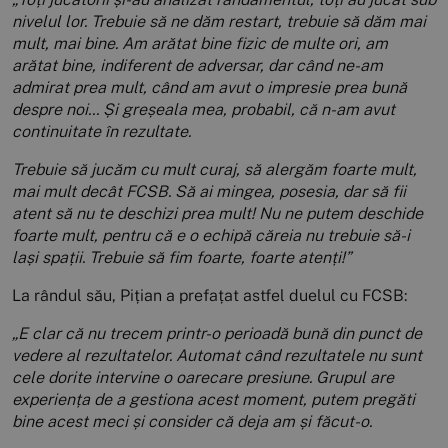
nivelul lor. Trebuie să ne dăm restart, trebuie să dăm mai
mult, mai bine. Am arătat bine fizic de multe ori, am
arătat bine, indiferent de adversar, dar când ne-am
admirat prea mult, când am avut o impresie prea bună
despre noi... Și greșeala mea, probabil, că n-am avut
continuitate în rezultate.
Trebuie să jucăm cu mult curaj, să alergăm foarte mult,
mai mult decât FCSB. Să ai mingea, posesia, dar să fii
atent să nu te deschizi prea mult! Nu ne putem deschide
foarte mult, pentru că e o echipă căreia nu trebuie să-i
lași spații. Trebuie să fim foarte, foarte atenți!”
La rândul său, Pițian a prefațat astfel duelul cu FCSB:
„E clar că nu trecem printr-o perioadă bună din punct de
vedere al rezultatelor. Automat când rezultatele nu sunt
cele dorite intervine o oarecare presiune. Grupul are
experiența de a gestiona acest moment, putem pregăti
bine acest meci și consider că deja am și făcut-o.