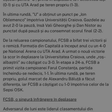
(0-1) și cu UTA Arad pe teren propriu (1-3).
În ultima rundă, ”U” a obținut un punct pe „Ion
Oblemenco” împotriva Universității Craiova. Gazdele au
avut 2-0 la pauză, însă Vali Gheorghe și Dan Nistor au
punctat după pauză și au consemnat scorul final (2-2).
De la reluarea campionatului, FCSB a bifat trei victorii și
o remiză. Formația din Capitală a început anul cu un 4-0
pe National Arena cu UTA Arad. A urmat o nouă victorie
la scor în deplasare la Universitatea Craiova, unde „roș-
albaștrii” au câștigat cu 3-0. În etapa a 24-a, FCSB a
primit vizita campioanei Farul Constanța, partida
încheindu-se nedecis, 1-1. În ultima rundă, pe teren
propriu, golul marcat de Alexandru Băluță a făcut
diferența, iar FCSB a câștigat cu 1-0 împotriva celor de la
Sepsi OSK.
FCSB, o singură înfrângere în deplasare
Adversarul de luni este liderul clasamentului din