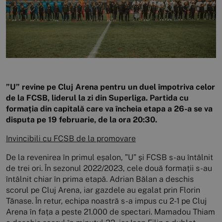
”U” revine pe Cluj Arena pentru un duel împotriva celor
de la FCSB, liderul la zi din Superliga. Partida cu
formația din capitală care va încheia etapa a 26-a se va
disputa pe 19 februarie, de la ora 20:30.
Invincibili cu FCSB de la promovare
De la revenirea în primul eșalon, ”U” și FCSB s-au întâlnit
de trei ori. În sezonul 2022/2023, cele două formații s-au
întâlnit chiar în prima etapă. Adrian Bălan a deschis
scorul pe Cluj Arena, iar gazdele au egalat prin Florin
Tănase. În retur, echipa noastră s-a impus cu 2-1 pe Cluj
Arena în fața a peste 21.000 de spectari. Mamadou Thiam