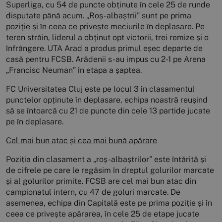
Superliga, cu 54 de puncte obținute în cele 25 de runde
disputate până acum. „Roș-albaștrii” sunt pe prima
poziție și în ceea ce privește meciurile în deplasare. Pe
teren străin, liderul a obținut opt victorii, trei remize și o
înfrângere. UTA Arad a produs primul eșec departe de
casă pentru FCSB. Arădenii s-au impus cu 2-1 pe Arena
„Francisc Neuman” în etapa a șaptea.
FC Universitatea Cluj este pe locul 3 în clasamentul
punctelor opținute în deplasare, echipa noastră reușind
să se întoarcă cu 21 de puncte din cele 13 partide jucate
pe în deplasare.
Cel mai bun atac și cea mai bună apărare
Poziția din clasament a „roș-albaștrilor” este întărită și
de cifrele pe care le regăsim în dreptul golurilor marcate
și al golurilor primite. FCSB are cel mai bun atac din
campionatul intern, cu 47 de goluri marcate. De
asemenea, echipa din Capitală este pe prima poziție și în
ceea ce privește apărarea, în cele 25 de etape jucate