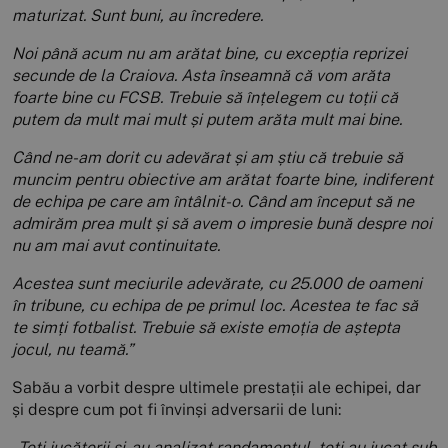
maturizat. Sunt buni, au încredere.
Noi până acum nu am arătat bine, cu excepția reprizei
secunde de la Craiova. Asta înseamnă că vom arăta
foarte bine cu FCSB. Trebuie să înțelegem cu toții că
putem da mult mai mult și putem arăta mult mai bine.
Când ne-am dorit cu adevărat și am știu că trebuie să
muncim pentru obiective am arătat foarte bine, indiferent
de echipa pe care am întâlnit-o. Când am început să ne
admirăm prea mult și să avem o impresie bună despre noi
nu am mai avut continuitate.
Acestea sunt meciurile adevărate, cu 25.000 de oameni
în tribune, cu echipa de pe primul loc. Acestea te fac să
te simți fotbalist. Trebuie să existe emoția de aștepta
jocul, nu teamă.”
Sabău a vorbit despre ultimele prestații ale echipei, dar
și despre cum pot fi învinși adversarii de luni:
„Toți jucătorii și-au analizat randamentul, toți au jucat sub