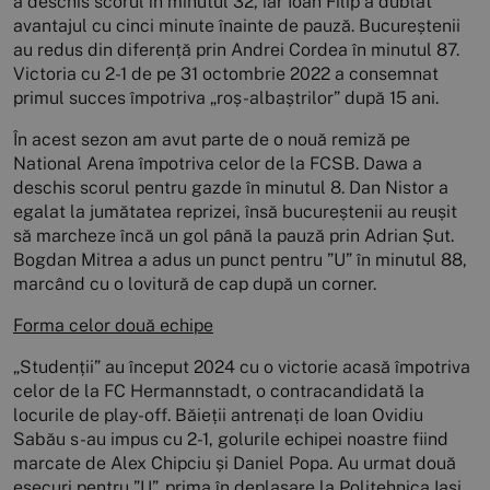
a deschis scorul în minutul 32, iar Ioan Filip a dublat
avantajul cu cinci minute înainte de pauză. Bucureștenii
au redus din diferență prin Andrei Cordea în minutul 87.
Victoria cu 2-1 de pe 31 octombrie 2022 a consemnat
primul succes împotriva „roș-albaștrilor” după 15 ani.
În acest sezon am avut parte de o nouă remiză pe
National Arena împotriva celor de la FCSB. Dawa a
deschis scorul pentru gazde în minutul 8. Dan Nistor a
egalat la jumătatea reprizei, însă bucureștenii au reușit
să marcheze încă un gol până la pauză prin Adrian Șut.
Bogdan Mitrea a adus un punct pentru ”U” în minutul 88,
marcând cu o lovitură de cap după un corner.
Forma celor două echipe
„Studenții” au început 2024 cu o victorie acasă împotriva
celor de la FC Hermannstadt, o contracandidată la
locurile de play-off. Băieții antrenați de Ioan Ovidiu
Sabău s-au impus cu 2-1, golurile echipei noastre fiind
marcate de Alex Chipciu și Daniel Popa. Au urmat două
eșecuri pentru ”U”, prima în deplasare la Politehnica Iași