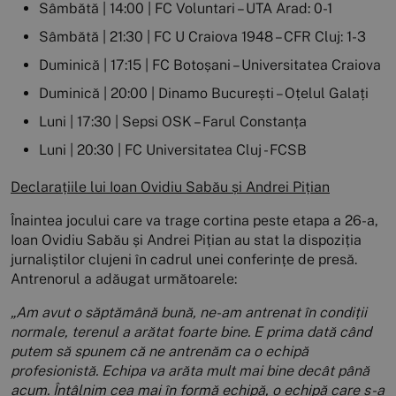
Sâmbătă | 14:00 | FC Voluntari – UTA Arad: 0-1
Sâmbătă | 21:30 | FC U Craiova 1948 – CFR Cluj: 1-3
Duminică | 17:15 | FC Botoșani – Universitatea Craiova
Duminică | 20:00 | Dinamo București – Oțelul Galați
Luni | 17:30 | Sepsi OSK – Farul Constanța
Luni | 20:30 | FC Universitatea Cluj - FCSB
Declarațiile lui Ioan Ovidiu Sabău și Andrei Pițian
Înaintea jocului care va trage cortina peste etapa a 26-a,
Ioan Ovidiu Sabău și Andrei Pițian au stat la dispoziția
jurnaliștilor clujeni în cadrul unei conferințe de presă.
Antrenorul a adăugat următoarele:
„Am avut o săptămână bună, ne-am antrenat în condiții
normale, terenul a arătat foarte bine. E prima dată când
putem să spunem că ne antrenăm ca o echipă
profesionistă. Echipa va arăta mult mai bine decât până
acum. Întâlnim cea mai în formă echipă, o echipă care s-a