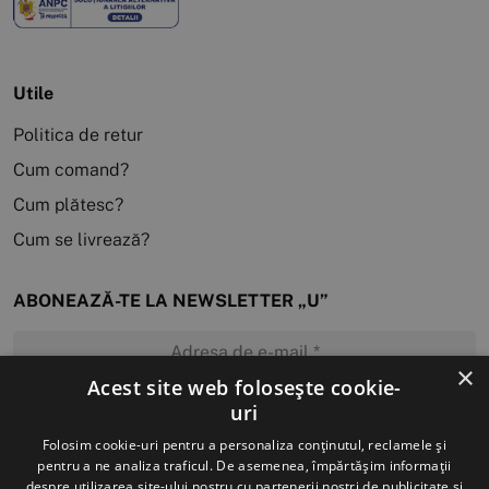
Utile
Politica de retur
Cum comand?
Cum plătesc?
Cum se livrează?
ABONEAZĂ-TE LA NEWSLETTER „U”
×
Acest site web folosește cookie-
uri
MĂ ABONEZ
Folosim cookie-uri pentru a personaliza conținutul, reclamele și
pentru a ne analiza traficul. De asemenea, împărtășim informații
despre utilizarea site-ului nostru cu partenerii noștri de publicitate și