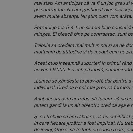
mai slab. Am anticipat că va fi un joc greu și 
pe contraatac. Nu am gestionat bine nici super
avem multe absențe. Nu știm cum vom arăta,
Petrolul joacă 5-4-1, un sistem bine consolida
mingea. Ei pleacă bine pe contraatac, sunt per
Trebuie să credem mai mult în noi și să ne dor
mulțumiți de atitudine și de modul cum ne pr
Acest club înseamnă suporteri în primul rând.
au venit 9.000. E o echipă iubită, oamenii văd 
„Lumea se gândește la play-off, dar pentru a c
individual. Cred ca e cel mai greu sa formezi
Anul acesta asta ar trebui să facem, să ne co
putem gândi la un alt obiectiv, cred că așa e 
Și eu trebuie să am răbdare, să fiu echilibrat 
în care fiecare jucător a fost implicat. Nu t
de învingători și să te lupți cu șanse reale, aco