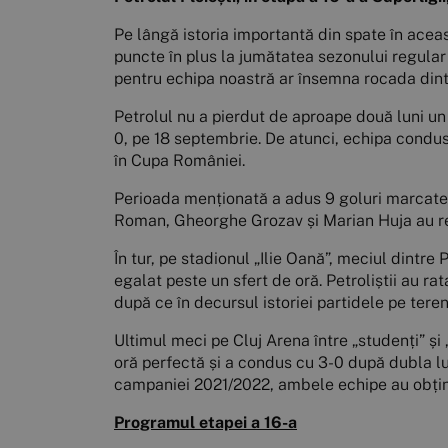
Pe lângă istoria importantă din spate în acea
puncte în plus la jumătatea sezonului regular 
pentru echipa noastră ar însemna rocada dintre 
Petrolul nu a pierdut de aproape două luni un m
0, pe 18 septembrie. De atunci, echipa condusă
în Cupa României.
Perioada menționată a adus 9 goluri marcate pe
Roman, Gheorghe Grozav și Marian Huja au reuș
În tur, pe stadionul „Ilie Oană”, meciul dintre 
egalat peste un sfert de oră. Petroliștii au r
după ce în decursul istoriei partidele pe tere
Ultimul meci pe Cluj Arena între „studenți” și „
oră perfectă și a condus cu 3-0 după dubla lui 
campaniei 2021/2022, ambele echipe au obți
Programul etapei a 16-a