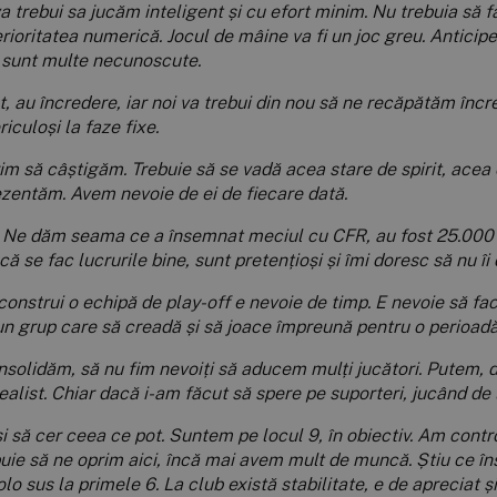
va trebui sa jucăm inteligent și cu efort minim. Nu trebuia să 
ioritatea numerică. Jocul de mâine va fi un joc greu. Anticip
 sunt multe necunoscute.
t, au încredere, iar noi va trebui din nou să ne recăpătăm înc
iculoși la faze fixe.
im să câștigăm. Trebuie să se vadă acea stare de spirit, acea 
ezentăm. Avem nevoie de ei de fiecare dată.
 Ne dăm seama ce a însemnat meciul cu CFR, au fost 25.000 și
că se fac lucrurile bine, sunt pretențioși și îmi doresc să nu î
onstrui o echipă de play-off e nevoie de timp. E nevoie să fac
 un grup care să creadă și să joace împreună pentru o perioad
nsolidăm, să nu fim nevoiți să aducem mulți jucători. Putem, 
realist. Chiar dacă i-am făcut să spere pe suporteri, jucând de
și să cer ceea ce pot. Suntem pe locul 9, în obiectiv. Am contr
rebuie să ne oprim aici, încă mai avem mult de muncă. Știu ce 
lo sus la primele 6. La club există stabilitate, e de apreciat și