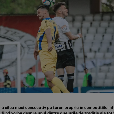
 treilea meci consecutiv pe teren propriu în competițiile int
i, fiind vorba despre unul dintre duelurile de tradiție ale fo