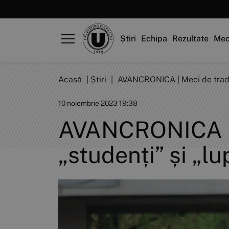
Știri
Echipa
Rezultate
Mec
Acasă
|
Știri
|
AVANCRONICA | Meci de tradiți
10 noiembrie 2023 19:38
AVANCRONICA | M
„studenți” și „lu