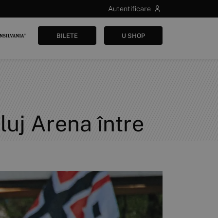
Autentificare
BILETE
U SHOP
uj Arena între