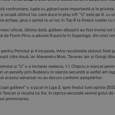
stă confruntare, lupta cu
găzarii
este importantă și în privinț
și ocupă ultimul loc care duce în play-off. ”U” este pe 9, cu 
echipe, plus o șansă la un loc în Top 6 la finalul rundei cu nu
eci oficial. Ultima dată, galben-albaștrii au fost învinși tot 
 de Florin Pîrvu a adunat 8 puncte în Superligă, din cinci remi
ntru Petrolul și 4 încasate, între rezultatele obținut fiind p
it câte două, iar Alexandru Musi, Tavares Jair și Giorgi Abuas
Petrolul și ”U” s-a încheiat nedecis, 1-1. Chipciu a marcat pent
atat un penalty prin Budescu în repriza secundă și astfel am le
nul acestui adversar nu au decurs conform așteptărilor.
lupii galbeni” s-a jucat în Liga 2, spre finalul lunii aprilie 2
Tescan și reușita lui Ilie, în repriza secundă venind golul de 
nut promovarea.