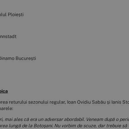
lul Ploiești
annstadt
 Dinamo București
oica
rea returului sezonului regular, Ioan Ovidiu Sabău și Ianis Stoic
oarele:
i, mai ales că era un adversar abordabil. Veneam după o perio
a lungă de la Botoșani. Nu vorbim de scuze, dar trebuie să 