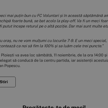
eci mai puțin bun cu FC Voluntari și în această săptămână am 
echipă foarte bună, se bat acolo la play-off. Va fi un meci foa
 putut începe returul pe o altă poziție. Dar mai sunt multe et
u oraș, nu ne vom mulțumi cu locurile 7-9. E un meci special, 
contează ca noi să fim la 100% și sa luăm cele trei puncte.”
 Ploiești va avea loc sâmbătă, 11 noiembrie, de la ora 14:00 și
elegat să conducă de la centru partida, iar asistenții acestui
ian Popescu.
Stiri
Pregătește-te de meci!