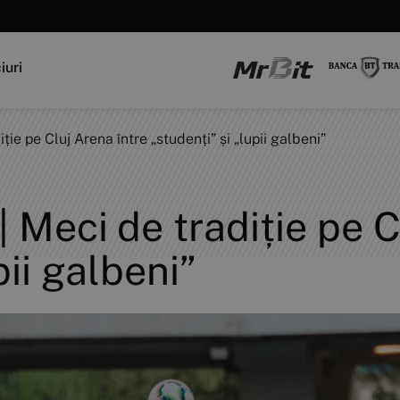
iuri
e pe Cluj Arena între „studenți” și „lupii galbeni”
eci de tradiție pe Cl
pii galbeni”