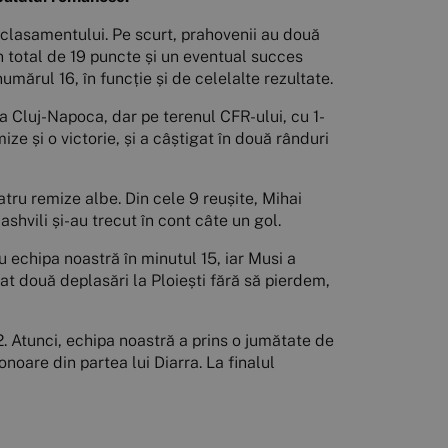
a clasamentului. Pe scurt, prahovenii au două
un total de 19 puncte și un eventual succes
mărul 16, în funcție și de celelalte rezultate.
la Cluj-Napoca, dar pe terenul CFR-ului, cu 1-
ze și o victorie, și a câștigat în două rânduri
atru remize albe. Din cele 9 reușite, Mihai
hvili și-au trecut în cont câte un gol.
ru echipa noastră în minutul 15, iar Musi a
gat două deplasări la Ploiești fără să pierdem,
022. Atunci, echipa noastră a prins o jumătate de
onoare din partea lui Diarra. La finalul