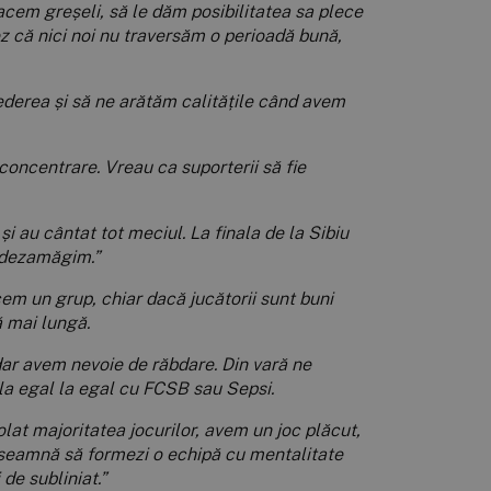
facem greșeli, să le dăm posibilitatea sa plece
ez că nici noi nu traversăm o perioadă bună,
rederea și să ne arătăm calitățile când avem
concentrare. Vreau ca suporterii să fie
 au cântat tot meciul. La finala de la Sibiu
i dezamăgim.”
em un grup, chiar dacă jucătorii sunt buni
ă mai lungă.
dar avem nevoie de răbdare. Din vară ne
 la egal la egal cu FCSB sau Sepsi.
olat majoritatea jocurilor, avem un joc plăcut,
înseamnă să formezi o echipă cu mentalitate
 de subliniat.”