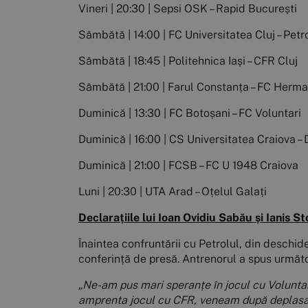
Vineri | 20:30 | Sepsi OSK – Rapid București
Sâmbătă | 14:00 | FC Universitatea Cluj – Petro
Sâmbătă | 18:45 | Politehnica Iași – CFR Cluj
Sâmbătă | 21:00 | Farul Constanța – FC Herm
Duminică | 13:30 | FC Botoșani – FC Voluntari
Duminică | 16:00 | CS Universitatea Craiova –
Duminică | 21:00 | FCSB – FC U 1948 Craiova
Luni | 20:30 | UTA Arad – Oțelul Galați
Declarațiile lui Ioan Ovidiu Sabău și Ianis St
Înaintea confruntării cu Petrolul, din deschide
conferință de presă. Antrenorul a spus următ
„Ne-am pus mari speranțe în jocul cu Voluntar
amprenta jocul cu CFR, veneam după deplasare