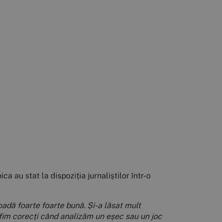
a au stat la dispoziția jurnaliștilor într-o
adă foarte foarte bună. Și-a lăsat mult
fim corecți când analizăm un eșec sau un joc