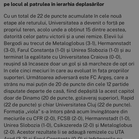
pe locul al patrulea în ierarhia deplasărilor
Cu un total de 22 de puncte acumulate în cele nouă
etape ale returului, Universitatea a devenit o forță pe
propriul teren, acolo unde a obținut 15 dintre acestea,
datorită celor patru victorii și a unei remize. Elevii lui
Bergodi au trecut de Metaloglobus (3-1), Hermannstadt
(3-0), Farul Constanța (1-0) și Unirea Slobozia (1-0) și au
terminat la egalitate cu Universitatea Craiova (0-0),
reușind să încaseze doar un gol și să marcheze de opt ori
în cele cinci meciuri în care au evoluat în fața propriilor
suporteri. Următoarea adversară este FC Argeș, care a
strâns nu mai puțin de 20 de puncte din cele 12 partide
disputate departe de casă, fiind depășită la acest capitol
doar de Dinamo (20 de puncte, golaveraj superior), Rapid
(22 de puncte) și chiar Universitatea Cluj (22 de puncte).
Formația „viola” s-a întors până acum învingătoare din
meciurile cu CFR (2-0), FCSB (2-0), Hermannstadt (1-0),
Unirea Slobozia (1-0), Csikszereda (2-0) și Metaloglobus
(2-0). Acestor rezultate li se adaugă remizele cu UTA
Arad (3-3) și Farul Constanța (0-0) și înfrângerile cu