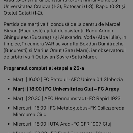
Universitatea Craiova (1-3), Botoșani (1-3), Rapid (0-2) și
Oțelul Galați (1-2).
Partida de marți va fi condusă de la centru de Marcel
Bîrsan (București) ajutat de asistenții Radu Adrian
Ghinguleac (București) și Alexandru Vodă (Alba Iulia), în
timp ce, în camera VAR se vor afla Bogdan Dumitrache
(București) și Marius Omuț (Satu Mare), iar observatorul
de arbitri va fi Octavian Șovre (Satu Mare).
Programul complet al etapei a 25-a
Marți | 16:00 | FC Petrolul - AFC Unirea 04 Slobozia
Marți | 18:00 | FC Universitatea Cluj – FC Argeș
Marți | 20:30 | AFC Hermannstadt - FC Rapid 1923
Miercuri | 16:00 | FC Metaloglobus - FK Csikszereda
Miercurea Ciuc
Miercuri | 18:00 | UTA Arad - FC CFR 1907 Cluj