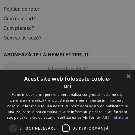
Politica de retur
Cum comand?
Cum plătesc?
Cum se livrează?
ABONEAZĂ-TE LA NEWSLETTER „U”
×
Acest site web folosește cookie-
uri
MĂ ABONEZ
Folosim cookie-uri pentru a personaliza conținutul, reclamele și
pentru a ne analiza traficul. De asemenea, împărtășim informații
despre utilizarea site-ului nostru cu partenerii noștri de publicitate și
analiză, care le pot combina cu alte informații pe care le-ați furnizat
sau pe care le-au colectat din utilizarea serviciilor lor.
Află mai multe
STRICT NECESARE
DE PERFORMANȚĂ