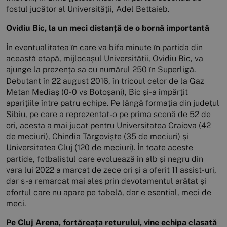
fostul jucător al Universității, Adel Bettaieb.
Ovidiu Bic, la un meci distanță de o bornă importantă
În eventualitatea în care va bifa minute în partida din
această etapă, mijlocașul Universității, Ovidiu Bic, va
ajunge la prezența sa cu numărul 250 în Superligă.
Debutant în 22 august 2016, în tricoul celor de la Gaz
Metan Mediaș (0-0 vs Botoșani), Bic și-a împărțit
aparițiile între patru echipe. Pe lângă formația din județul
Sibiu, pe care a reprezentat-o pe prima scenă de 52 de
ori, acesta a mai jucat pentru Universitatea Craiova (42
de meciuri), Chindia Târgoviște (35 de meciuri) și
Universitatea Cluj (120 de meciuri). În toate aceste
partide, fotbalistul care evoluează în alb și negru din
vara lui 2022 a marcat de zece ori și a oferit 11 assist-uri,
dar s-a remarcat mai ales prin devotamentul arătat și
efortul care nu apare pe tabelă, dar e esențial, meci de
meci.
Pe Cluj Arena, fortăreața returului, vine echipa clasată