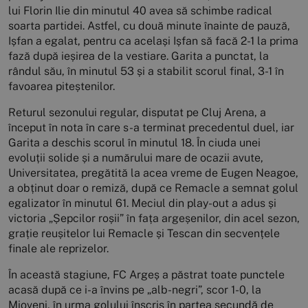
lui Florin Ilie din minutul 40 avea să schimbe radical
soarta partidei. Astfel, cu două minute înainte de pauză,
Ișfan a egalat, pentru ca același Ișfan să facă 2-1 la prima
fază după ieșirea de la vestiare. Garita a punctat, la
rândul său, în minutul 53 și a stabilit scorul final, 3-1 în
favoarea piteștenilor.
Returul sezonului regular, disputat pe Cluj Arena, a
început în nota în care s-a terminat precedentul duel, iar
Garita a deschis scorul în minutul 18. În ciuda unei
evoluții solide și a numărului mare de ocazii avute,
Universitatea, pregătită la acea vreme de Eugen Neagoe,
a obținut doar o remiză, după ce Remacle a semnat golul
egalizator în minutul 61. Meciul din play-out a adus și
victoria „Șepcilor roșii” în fața argeșenilor, din acel sezon,
grație reușitelor lui Remacle și Tescan din secvențele
finale ale reprizelor.
În această stagiune, FC Argeș a păstrat toate punctele
acasă după ce i-a învins pe „alb-negri”, scor 1-0, la
Mioveni, în urma golului înscris în partea secundă de