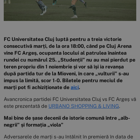
FC Universitatea Cluj luptă pentru a treia victorie
consecutivă marți, de la ora 18:00, când pe Cluj Arena
vine FC Argeș, ocupanta locului al patrulea înaintea
rundei cu numărul 25. „Studenții” nu au mai pierdut pe
teren propriu din 1 noiembrie și vor să își ia revanșa
după partida tur de la Mioveni, în care „vulturii” s-au
impus la limită, scor 1-0. Biletele pentru meciul de
marți pot fi achiziționate de
aici
.
Avancronica partidei FC Universitatea Cluj vs FC Argeș vă
este prezentată de
URBANO SHOPPING & LIVING
.
Mai bine de șase decenii de istorie comună între „alb-
negrii” și formația „viola”
Adversarele de marți s-au întâlnit în premieră în data de