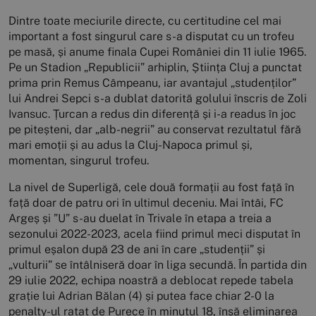
Dintre toate meciurile directe, cu certitudine cel mai
important a fost singurul care s-a disputat cu un trofeu
pe masă, și anume finala Cupei României din 11 iulie 1965.
Pe un Stadion „Republicii” arhiplin, Știința Cluj a punctat
prima prin Remus Câmpeanu, iar avantajul „studenților”
lui Andrei Sepci s-a dublat datorită golului înscris de Zoli
Ivansuc. Țurcan a redus din diferență și i-a readus în joc
pe piteșteni, dar „alb-negrii” au conservat rezultatul fără
mari emoții și au adus la Cluj-Napoca primul și,
momentan, singurul trofeu.
La nivel de Superligă, cele două formații au fost față în
față doar de patru ori în ultimul deceniu. Mai întâi, FC
Argeș și ”U” s-au duelat în Trivale în etapa a treia a
sezonului 2022-2023, acela fiind primul meci disputat în
primul eșalon după 23 de ani în care „studenții” și
„vulturii” se întâlniseră doar în liga secundă. În partida din
29 iulie 2022, echipa noastră a deblocat repede tabela
grație lui Adrian Bălan (4) și putea face chiar 2-0 la
penalty-ul ratat de Purece în minutul 18, însă eliminarea