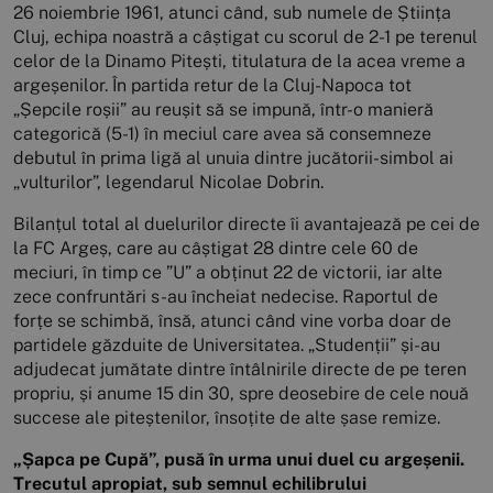
26 noiembrie 1961, atunci când, sub numele de Știința
Cluj, echipa noastră a câștigat cu scorul de 2-1 pe terenul
celor de la Dinamo Pitești, titulatura de la acea vreme a
argeșenilor. În partida retur de la Cluj-Napoca tot
„Șepcile roșii” au reușit să se impună, într-o manieră
categorică (5-1) în meciul care avea să consemneze
debutul în prima ligă al unuia dintre jucătorii-simbol ai
„vulturilor”, legendarul Nicolae Dobrin.
Bilanțul total al duelurilor directe îi avantajează pe cei de
la FC Argeș, care au câștigat 28 dintre cele 60 de
meciuri, în timp ce ”U” a obținut 22 de victorii, iar alte
zece confruntări s-au încheiat nedecise. Raportul de
forțe se schimbă, însă, atunci când vine vorba doar de
partidele găzduite de Universitatea. „Studenții” și-au
adjudecat jumătate dintre întâlnirile directe de pe teren
propriu, și anume 15 din 30, spre deosebire de cele nouă
succese ale piteștenilor, însoțite de alte șase remize.
„Șapca pe Cupă”, pusă în urma unui duel cu argeșenii.
Trecutul apropiat, sub semnul echilibrului