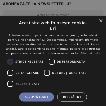
ABONEAZĂ-TE LA NEWSLETTER „U”
×
Acest site web folosește cookie-
uri
MĂ ABONEZ
Folosim cookie-uri pentru a personaliza conținutul, reclamele și
pentru a ne analiza traficul. De asemenea, împărtășim informații
despre utilizarea site-ului nostru cu partenerii noștri de publicitate și
analiză, care le pot combina cu alte informații pe care le-ați furnizat
sau pe care le-au colectat din utilizarea serviciilor lor.
Află mai multe
STRICT NECESARE
DE PERFORMANȚĂ
DE TARGETARE
DE FUNCŢIONALITATE
NECLASIFICATE
ACCEPTĂ TOATE
REFUZĂ TOT