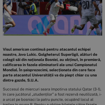
Visul american continuă pentru atacantul echipei
noastre, Jovo Lukic. Golgheterul Superligii, alături de
colegii săi din naționala Bosniei, au obținut, în premieră,
calificarea în fazele eliminatorii ale unui Campionatul
Mondial. În șaisprezecimi, selecționata din care face
parte atacantul Universității va da piept chiar cu una
dintre gazde, S.U.A.
Succesul de miercuri seara împotirva statului Qatar (3-1),
în care jucătorul „studenților” a fost rezervă neutilizată, i-
a urcat pe bosniaci la patru puncte, ocupând locul al
treilea în grupa B. Pentru a obține biletele către fazele