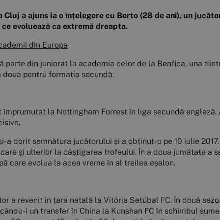
a Cluj a ajuns la o înțelegere cu Berto (28 de ani), un jucăt
p, ce evoluează ca extremă dreapta.
academii din Europa
ă parte din juniorat la academia celor de la Benfica, una din
 a doua pentru formația secundă.
st împrumutat la Nottingham Forrest în liga secundă engleză.
isive.
-a dorit semnătura jucătorului și a obținut-o pe 10 iulie 2017
ficare și ulterior la câștigarea trofeului. În a doua jumătate a 
 care evolua la acea vreme în al treilea eșalon.
or a revenit în țara natală la Vitória Setúbal FC. În două sez
ducându-i un transfer în China la Kunshan FC în schimbul sumei