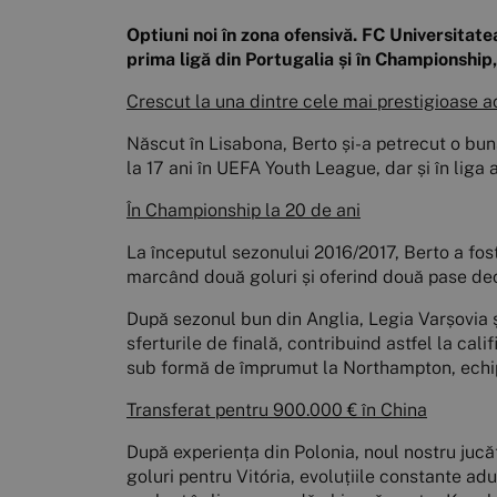
Optiuni noi în zona ofensivă. FC Universitate
prima ligă din Portugalia și în Championshi
Crescut la una dintre cele mai prestigioase 
Născut în Lisabona, Berto și-a petrecut o bun
la 17 ani în UEFA Youth League, dar și în liga
În Championship la 20 de ani
La începutul sezonului 2016/2017, Berto a fo
marcând două goluri și oferind două pase dec
După sezonul bun din Anglia, Legia Varșovia și
sferturile de finală, contribuind astfel la cali
sub formă de împrumut la Northampton, echipă
Transferat pentru 900.000 € în China
După experiența din Polonia, noul nostru jucăt
goluri pentru Vitória, evoluțiile constante a