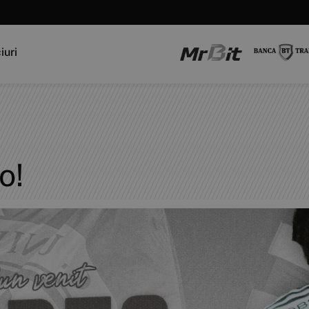
iuri
o!