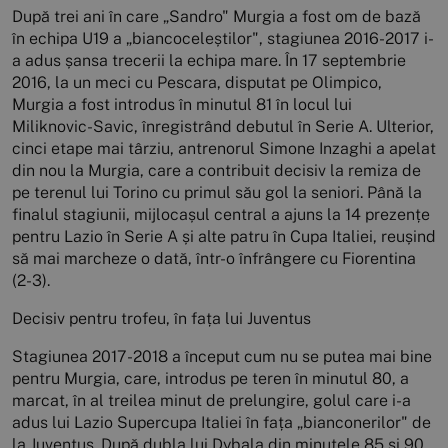
După trei ani în care „Sandro" Murgia a fost om de bază
în echipa U19 a „biancoceleștilor", stagiunea 2016-2017 i-
a adus șansa trecerii la echipa mare. În 17 septembrie
2016, la un meci cu Pescara, disputat pe Olimpico,
Murgia a fost introdus în minutul 81 în locul lui
Miliknovic-Savic, înregistrând debutul în Serie A. Ulterior,
cinci etape mai târziu, antrenorul Simone Inzaghi a apelat
din nou la Murgia, care a contribuit decisiv la remiza de
pe terenul lui Torino cu primul său gol la seniori. Până la
finalul stagiunii, mijlocașul central a ajuns la 14 prezențe
pentru Lazio în Serie A și alte patru în Cupa Italiei, reușind
să mai marcheze o dată, într-o înfrângere cu Fiorentina
(2-3).
Decisiv pentru trofeu, în fața lui Juventus
Stagiunea 2017-2018 a început cum nu se putea mai bine
pentru Murgia, care, introdus pe teren în minutul 80, a
marcat, în al treilea minut de prelungire, golul care i-a
adus lui Lazio Supercupa Italiei în fața „bianconerilor" de
la Juventus. După dubla lui Dybala din minutele 85 și 90,