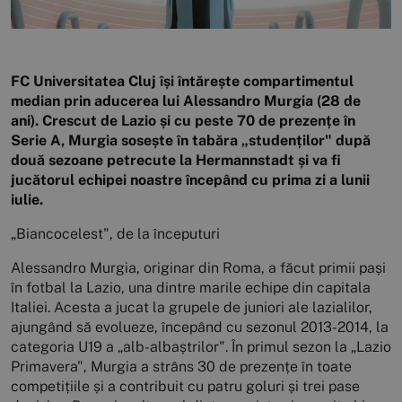
FC Universitatea Cluj își întărește compartimentul
median prin aducerea lui Alessandro Murgia (28 de
ani). Crescut de Lazio și cu peste 70 de prezențe în
Serie A, Murgia sosește în tabăra „studenților" după
două sezoane petrecute la Hermannstadt și va fi
jucătorul echipei noastre începând cu prima zi a lunii
iulie.
„Biancocelest", de la începuturi
Alessandro Murgia, originar din Roma, a făcut primii pași
în fotbal la Lazio, una dintre marile echipe din capitala
Italiei. Acesta a jucat la grupele de juniori ale lazialilor,
ajungând să evolueze, începând cu sezonul 2013-2014, la
categoria U19 a „alb-albaștrilor". În primul sezon la „Lazio
Primavera", Murgia a strâns 30 de prezențe în toate
competițiile și a contribuit cu patru goluri și trei pase