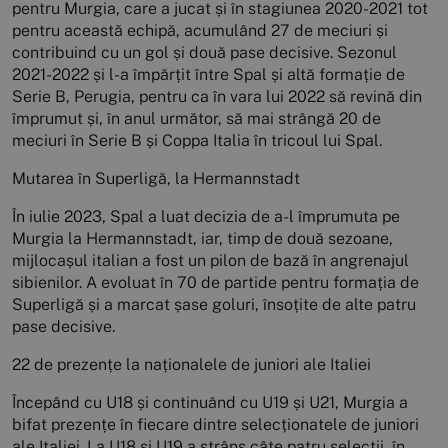
pentru Murgia, care a jucat și în stagiunea 2020-2021 tot
pentru această echipă, acumulând 27 de meciuri și
contribuind cu un gol și două pase decisive. Sezonul
2021-2022 și l-a împărțit între Spal și altă formație de
Serie B, Perugia, pentru ca în vara lui 2022 să revină din
împrumut și, în anul următor, să mai strângă 20 de
meciuri în Serie B și Coppa Italia în tricoul lui Spal.
Mutarea în Superligă, la Hermannstadt
În iulie 2023, Spal a luat decizia de a-l împrumuta pe
Murgia la Hermannstadt, iar, timp de două sezoane,
mijlocașul italian a fost un pilon de bază în angrenajul
sibienilor. A evoluat în 70 de partide pentru formația de
Superligă și a marcat șase goluri, însoțite de alte patru
pase decisive.
22 de prezențe la naționalele de juniori ale Italiei
Începând cu U18 și continuând cu U19 și U21, Murgia a
bifat prezențe în fiecare dintre selecționatele de juniori
ale Italiei. La U18 și U19 a strâns câte patru selecții, în