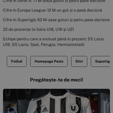
Cifre în Serie A: 71 M-două goluri și patru pase decisive
Cifre în Europa League: 12 M-un gol și o pasă decisivă
Cifre în Superligă: 62 M-șase goluri și patru pase decisive
22 de prezențe la Italia U18, U19 și U21
Echipe pentru care a evoluat până în prezent: SS Lazio
U19, SS Lazio, Spal, Perugia, Hermannstadt.
Fotbal
Homepage Posts
Stiri
Superliga
Pregătește-te de meci!