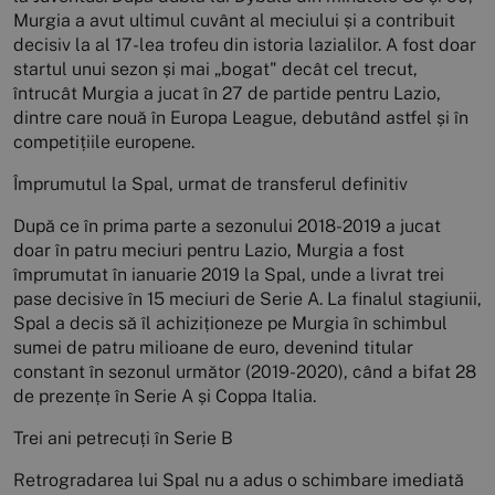
Murgia a avut ultimul cuvânt al meciului și a contribuit
decisiv la al 17-lea trofeu din istoria lazialilor. A fost doar
startul unui sezon și mai „bogat" decât cel trecut,
întrucât Murgia a jucat în 27 de partide pentru Lazio,
dintre care nouă în Europa League, debutând astfel și în
competițiile europene.
Împrumutul la Spal, urmat de transferul definitiv
După ce în prima parte a sezonului 2018-2019 a jucat
doar în patru meciuri pentru Lazio, Murgia a fost
împrumutat în ianuarie 2019 la Spal, unde a livrat trei
pase decisive în 15 meciuri de Serie A. La finalul stagiunii,
Spal a decis să îl achiziționeze pe Murgia în schimbul
sumei de patru milioane de euro, devenind titular
constant în sezonul următor (2019-2020), când a bifat 28
de prezențe în Serie A și Coppa Italia.
Trei ani petrecuți în Serie B
Retrogradarea lui Spal nu a adus o schimbare imediată