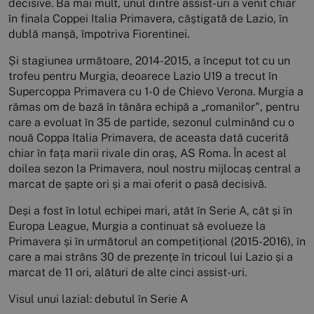
decisive. Ba mai mult, unul dintre assist-uri a venit chiar
în finala Coppei Italia Primavera, câștigată de Lazio, în
dublă manșă, împotriva Fiorentinei.
Și stagiunea următoare, 2014-2015, a început tot cu un
trofeu pentru Murgia, deoarece Lazio U19 a trecut în
Supercoppa Primavera cu 1-0 de Chievo Verona. Murgia a
rămas om de bază în tânăra echipă a „romanilor", pentru
care a evoluat în 35 de partide, sezonul culminând cu o
nouă Coppa Italia Primavera, de aceasta dată cucerită
chiar în fața marii rivale din oraș, AS Roma. În acest al
doilea sezon la Primavera, noul nostru mijlocaș central a
marcat de șapte ori și a mai oferit o pasă decisivă.
Deși a fost în lotul echipei mari, atât în Serie A, cât și în
Europa League, Murgia a continuat să evolueze la
Primavera și în următorul an competițional (2015-2016), în
care a mai strâns 30 de prezențe în tricoul lui Lazio și a
marcat de 11 ori, alături de alte cinci assist-uri.
Visul unui lazial: debutul în Serie A