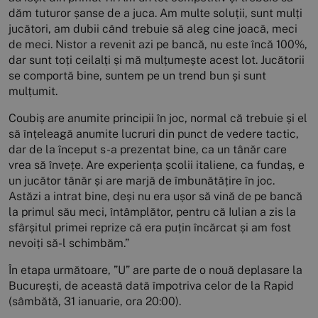
dăm tuturor șanse de a juca. Am multe soluții, sunt mulți
jucători, am dubii când trebuie să aleg cine joacă, meci
de meci. Nistor a revenit azi pe bancă, nu este încă 100%,
dar sunt toți ceilalți și mă mulțumește acest lot. Jucătorii
se comportă bine, suntem pe un trend bun și sunt
mulțumit.
Coubiș are anumite principii în joc, normal că trebuie și el
să înțeleagă anumite lucruri din punct de vedere tactic,
dar de la început s-a prezentat bine, ca un tânăr care
vrea să învețe. Are experiența școlii italiene, ca fundaș, e
un jucător tânăr și are marjă de îmbunătățire în joc.
Astăzi a intrat bine, deși nu era ușor să vină de pe bancă
la primul său meci, întâmplător, pentru că Iulian a zis la
sfârșitul primei reprize că era puțin încărcat și am fost
nevoiți să-l schimbăm.”
În etapa următoare, ”U” are parte de o nouă deplasare la
București, de această dată împotriva celor de la Rapid
(sâmbătă, 31 ianuarie, ora 20:00).