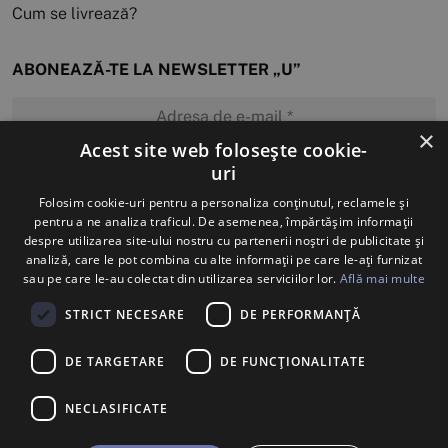
Cum se livrează?
ABONEAZĂ-TE LA NEWSLETTER „U”
×
Acest site web folosește cookie-
uri
MĂ ABONEZ
Folosim cookie-uri pentru a personaliza conținutul, reclamele și
pentru a ne analiza traficul. De asemenea, împărtășim informații
despre utilizarea site-ului nostru cu partenerii noștri de publicitate și
analiză, care le pot combina cu alte informații pe care le-ați furnizat
sau pe care le-au colectat din utilizarea serviciilor lor.
Află mai multe
STRICT NECESARE
DE PERFORMANȚĂ
DE TARGETARE
DE FUNCŢIONALITATE
NECLASIFICATE