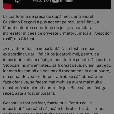
La conferința de presă de după meci, antrenorul
Cristiano Bergodi a pus accent pe rezultatul final, a
lăudat calitatea suprafeței de joc și s-a declarat
încrezător în ceea ce privește următorul meci al „Șepcilor
roșii”, din Giulești.
„E o victorie foarte importantă. Nu a fost un meci
extraordinar, dar îi felicit pe jucătorii mei, pentru că
important e că am câștigat aceste trei puncte. Din partea
Sloboziei nu îmi amintesc să fi creat ceva, nu am luat gol,
iar asta înseamnă că echipa dă randament, în continuare,
din punct de vedere defensiv. Trebuie să îmbunătățim
faza ofensivă, să facem mai mult, să avem mai multă
constanță și mai mult control în joc. Bine că am câștigat,
repet, asta a fost important.
Gazonul a fost perfect, foarte bun. Pentru noi, e
important, încercând să jucăm la firul ierbii, dar trebuie