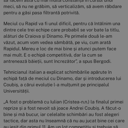
să facem asta cu mai multă constanță în cursul unui
meci, să nu ne grăbim, să verticalizăm, să avem răbdare
pentru a găsi pasa filtrantă potrivită.
Meciul cu Rapid va fi unul dificil, pentru că întâlnim una
dintre cele trei echipe care probabil se vor bate la titlu,
alături de Craiova și Dinamo. Pe primele două le-am
văzut, acum vom vedea sâmbătă, pe viu, cum arată
Rapidul. Mereu e loc de mai bine și atunci putem face
mai mult. E o echipă competitivă, dar la cum se
antrenează băieții, sunt încrezător”, a spus Bergodi.
Tehnicianul italian a explicat schimbările apărute în
echipă față de meciul cu Dinamo, dar și introducerea lui
Coubiș, a cărui evoluție l-a mulțumit pe principalul
Universității.
„A fost o problemă cu Iulian (Cristea-n.n.) la finalul primei
reprize și a fost nevoit să joace Andrei Coubiș. A făcut-o
bine și mă bucur, iar celelalte schimbări au fost alegeri
tactice, dar asta nu înseamnă că nu au jucat bine cei care
au ieșit din primul 11. Am un lot competitiv și trebuie să