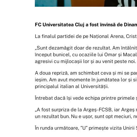
FC Universitatea Cluj a fost învinsă de Dinam
La finalul partidei de pe Național Arena, Cri
„Sunt dezamăgit doar de rezultat. Am întâlnit
început bunicel, cu ocaziile lui Omar și Macalo
agresivi cu mijlocașii lor și au venit peste noi.
A doua repriză, am schimbat ceva și mi se par
ieșim. Am avut momente în jumătatea lor și si
principalul italian al Universității.
Întrebat dacă își vede echipa printre primele 
„A fost surpriza de la Argeș-FCSB, iar Argeș 
un rezultat bun. Nu e ușor, sunt opt meciuri, n
În runda următoare, ”U” primește vizita Unirii