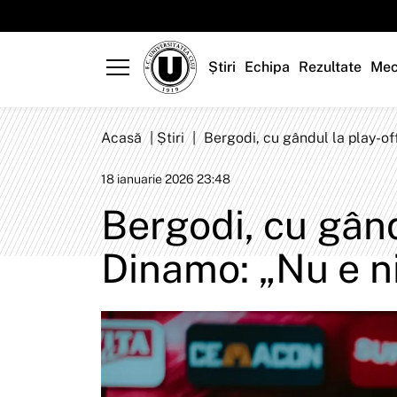
Știri
Echipa
Rezultate
Mec
Acasă
|
Știri
|
Bergodi, cu gândul la play-of
18 ianuarie 2026 23:48
Bergodi, cu gând
Dinamo: „Nu e ni