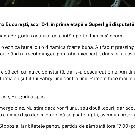
o București, scor 0-1, în prima etapă a Superligii disputată 
stiano Bergodi a analizat cele întâmplate duminică seara.
 o echipă bună, cu o dinamică foarte bună. Au făcut pressing 
u, când a trecut mingea prin fața liniei porții, dar și ei au av
e că echipa, nu cu constanță, dar s-a descurcat bine. Am ținu
tuația cu șutul lui Fabry, unu contra unu. Puteam face mai mul
șase, Bergodi a spus:
merge bine. Nu știm dacă vor fi unul sau două locuri, dar acol
u e nimic deja decis. Eu zic că se poate lupta, avem un program
 Slobozia, iar biletele pentru partida de sâmbătă (ora 17:00) p