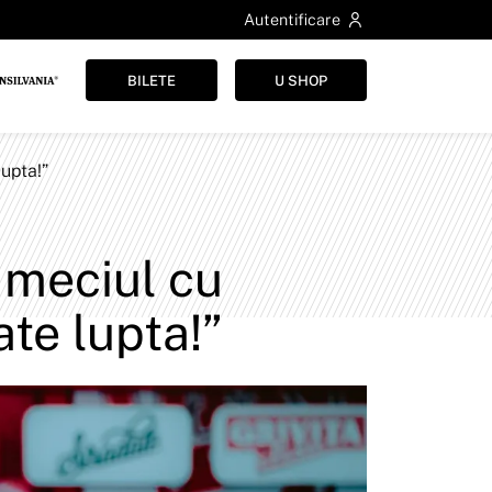
Autentificare
BILETE
U SHOP
lupta!”
 meciul cu
te lupta!”