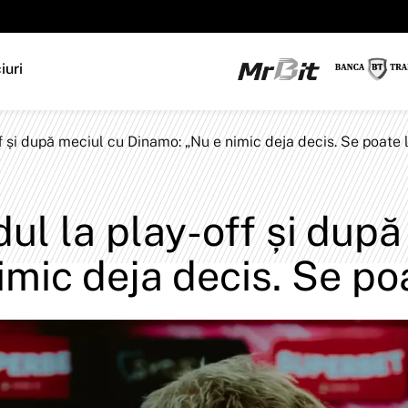
iuri
f și după meciul cu Dinamo: „Nu e nimic deja decis. Se poate 
ul la play-off și după
mic deja decis. Se poa