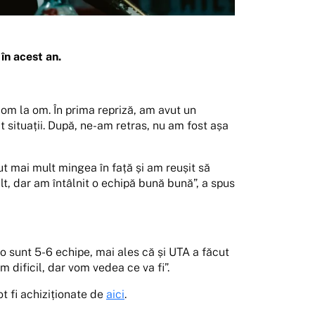
în acest an.
om la om. În prima repriză, am avut un
ut situații. După, ne-am retras, nu am fost așa
t mai mult mingea în față și am reușit să
t, dar am întâlnit o echipă bună bună”, a spus
o sunt 5-6 echipe, mai ales că și UTA a făcut
 dificil, dar vom vedea ce va fi”.
ot fi achiziționate de
aici
.