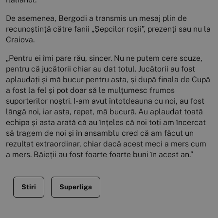
De asemenea, Bergodi a transmis un mesaj plin de
recunoștință către fanii „Șepcilor roșii”, prezenți sau nu la
Craiova.
„Pentru ei îmi pare rău, sincer. Nu ne putem cere scuze,
pentru că jucătorii chiar au dat totul. Jucătorii au fost
aplaudați și mă bucur pentru asta, și după finala de Cupă
a fost la fel și pot doar să le mulțumesc frumos
suporterilor noștri. I-am avut întotdeauna cu noi, au fost
lângă noi, iar asta, repet, mă bucură. Au aplaudat toată
echipa și asta arată că au înțeles că noi toți am încercat
să tragem de noi și în ansamblu cred că am făcut un
rezultat extraordinar, chiar dacă acest meci a mers cum
a mers. Băieții au fost foarte foarte buni în acest an.”
Stiri
Superliga