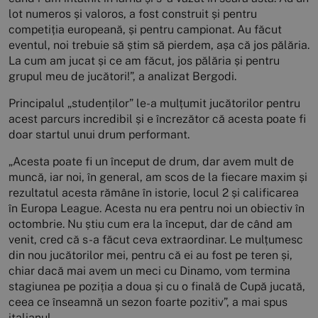
lot numeros și valoros, a fost construit și pentru
competiția europeană, și pentru campionat. Au făcut
eventul, noi trebuie să știm să pierdem, așa că jos pălăria.
La cum am jucat și ce am făcut, jos pălăria și pentru
grupul meu de jucători!”, a analizat Bergodi.
Principalul „studenților” le-a mulțumit jucătorilor pentru
acest parcurs incredibil și e încrezător că acesta poate fi
doar startul unui drum performant.
„Acesta poate fi un început de drum, dar avem mult de
muncă, iar noi, în general, am scos de la fiecare maxim și
rezultatul acesta rămâne în istorie, locul 2 și calificarea
în Europa League. Acesta nu era pentru noi un obiectiv în
octombrie. Nu știu cum era la început, dar de când am
venit, cred că s-a făcut ceva extraordinar. Le mulțumesc
din nou jucătorilor mei, pentru că ei au fost pe teren și,
chiar dacă mai avem un meci cu Dinamo, vom termina
stagiunea pe poziția a doua și cu o finală de Cupă jucată,
ceea ce înseamnă un sezon foarte pozitiv”, a mai spus
italianul.