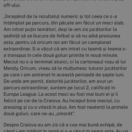
off-ului.
„Începând de la rezultatul numeric și tot ceea ce s-a
întâmplat pe parcurs, din păcate am făcut un meci slab.
Am intrat puțin temători, deși le-am zis jucătorilor la
ședință să se bucure de fotbal și să nu aibă presiunea
asta, pentru că oricum noi am făcut un campionat
extraordinar. S-a văzut că am intrat cu teamă și teama s-
a transpus în cele două goluri primite în nouă minute.
Meciul nu s-a terminat atunci, ci la cartonașul roșu al lui
Mendy. Oricum, vreau să le mulțumesc tuturor jucătorilor
pe care i-am antrenat în această perioadă de șapte luni.
De unde am pornit, datorită jucătorilor, am avut un
parcurs extraordinar, suntem pe locul 2, calificați în
Europa League. La acest meci au fost mai buni ei și îi
felicit pe cei de la Craiova. Au început bine meciul, cu
pressing și cu o viteză în plus. Am fost neatenți la primele
două goluri, care ne-au „omorât”.
Despre Craiova eu am zis că e cea mai bună echipă, de
când i-am întâlnit în iarnă și s-a văzut în seara asta. Au un