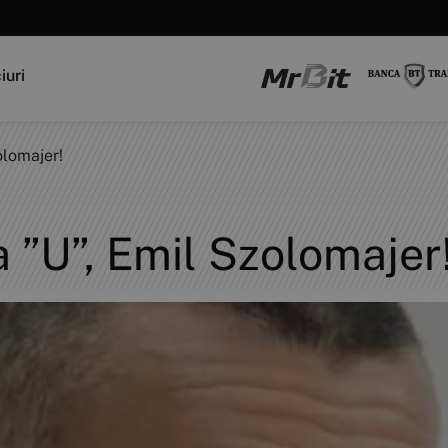
iuri
olomajer!
la ”U”, Emil Szolomajer