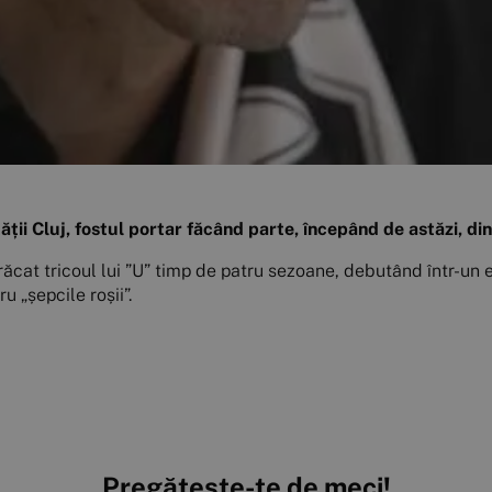
ății Cluj, fostul portar făcând parte, începând de astăzi, din
răcat tricoul lui ”U” timp de patru sezoane, debutând într-un
u „șepcile roșii”.
Pregătește-te de meci!