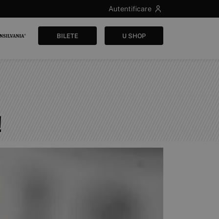
Autentificare
BILETE
U SHOP
!