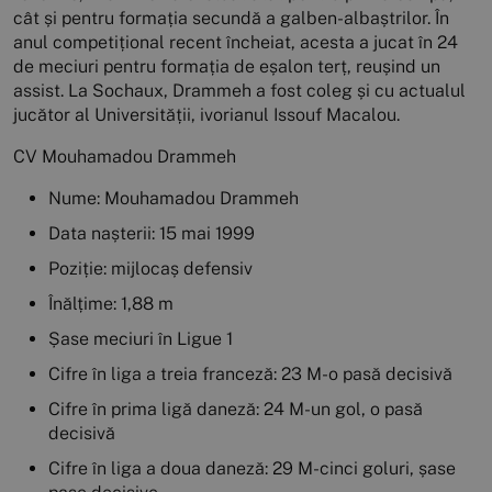
cât și pentru formația secundă a galben-albaștrilor. În
anul competițional recent încheiat, acesta a jucat în 24
de meciuri pentru formația de eșalon terț, reușind un
assist. La Sochaux, Drammeh a fost coleg și cu actualul
jucător al Universității, ivorianul Issouf Macalou.
CV Mouhamadou Drammeh
Nume: Mouhamadou Drammeh
Data nașterii: 15 mai 1999
Poziție: mijlocaș defensiv
Înălțime: 1,88 m
Șase meciuri în Ligue 1
Cifre în liga a treia franceză: 23 M-o pasă decisivă
Cifre în prima ligă daneză: 24 M-un gol, o pasă
decisivă
Cifre în liga a doua daneză: 29 M-cinci goluri, șase