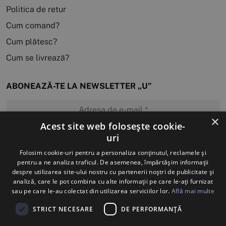
Politica de retur
Cum comand?
Cum plătesc?
Cum se livrează?
ABONEAZĂ-TE LA NEWSLETTER „U”
×
Acest site web folosește cookie-
uri
MĂ ABONEZ
Folosim cookie-uri pentru a personaliza conținutul, reclamele și
pentru a ne analiza traficul. De asemenea, împărtășim informații
despre utilizarea site-ului nostru cu partenerii noștri de publicitate și
analiză, care le pot combina cu alte informații pe care le-ați furnizat
sau pe care le-au colectat din utilizarea serviciilor lor.
Află mai multe
STRICT NECESARE
DE PERFORMANȚĂ