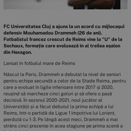
FC Universitatea Cluj a ajuns la un acord cu mijlocașul
defensiv Mouhamadou Drammeh (26 de ani).
Fotbalistul francez crescut de Reims vine la "U" de la
Sochaux, formație care evoluează în al treilea eșalon
din Hexagon.
Lansat în fotbalul mare de Reims
Născut la Paris, Drammeh a debutat la nivel de seniori
pentru echipa secundă a celor de la Stade Reims, pentru
care a evoluat în ligile inferioare între 2017 și 2020,
reușind să marcheze cinci goluri și să ofere o pasă
decisivă. În sezonul 2020-2021, noul jucător al
Universității și-a făcut debutul la prima echipă a lui
Reims, într-o partidă de Ligue 1 împotriva lui Lorient,
pierdută cu 1-3. Pe lângă acest meci, Drammeh a mai
strâns cinci prezențe în acea stagiune pe prima scenă a