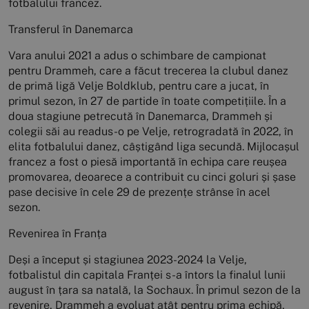
fotbalului francez.
Transferul în Danemarca
Vara anului 2021 a adus o schimbare de campionat
pentru Drammeh, care a făcut trecerea la clubul danez
de primă ligă Velje Boldklub, pentru care a jucat, în
primul sezon, în 27 de partide în toate competițiile. În a
doua stagiune petrecută în Danemarca, Drammeh și
colegii săi au readus-o pe Velje, retrogradată în 2022, în
elita fotbalului danez, câștigând liga secundă. Mijlocașul
francez a fost o piesă importantă în echipa care reușea
promovarea, deoarece a contribuit cu cinci goluri și șase
pase decisive în cele 29 de prezențe strânse în acel
sezon.
Revenirea în Franța
Deși a început și stagiunea 2023-2024 la Velje,
fotbalistul din capitala Franței s-a întors la finalul lunii
august în țara sa natală, la Sochaux. În primul sezon de la
revenire, Drammeh a evoluat atât pentru prima echipă,