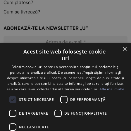
Cum plătesc?
Cum se livrează?
ABONEAZĂ-TE LA NEWSLETTER „U”
×
Acest site web folosește cookie-
uri
MĂ ABONEZ
Folosim cookie-uri pentru a personaliza conținutul, reclamele și
pentru a ne analiza traficul. De asemenea, împărtășim informații
despre utilizarea site-ului nostru cu partenerii noștri de publicitate și
analiză, care le pot combina cu alte informații pe care le-ați furnizat
sau pe care le-au colectat din utilizarea serviciilor lor.
Află mai multe
STRICT NECESARE
DE PERFORMANȚĂ
DE TARGETARE
DE FUNCŢIONALITATE
NECLASIFICATE