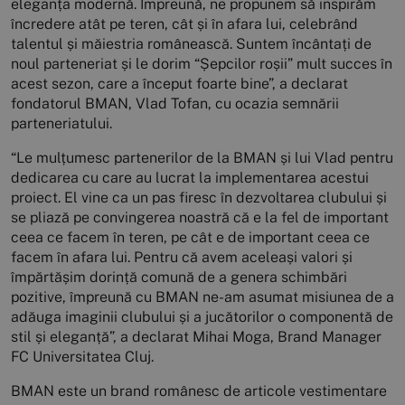
eleganța modernă. Împreună, ne propunem să inspirăm
încredere atât pe teren, cât și în afara lui, celebrând
talentul și măiestria românească. Suntem încântați de
noul parteneriat și le dorim “Șepcilor roșii” mult succes în
acest sezon, care a început foarte bine”, a declarat
fondatorul BMAN, Vlad Tofan, cu ocazia semnării
parteneriatului.
“Le mulțumesc partenerilor de la BMAN și lui Vlad pentru
dedicarea cu care au lucrat la implementarea acestui
proiect. El vine ca un pas firesc în dezvoltarea clubului și
se pliază pe convingerea noastră că e la fel de important
ceea ce facem în teren, pe cât e de important ceea ce
facem în afara lui. Pentru că avem aceleași valori și
împărtășim dorință comună de a genera schimbări
pozitive, împreună cu BMAN ne-am asumat misiunea de a
adăuga imaginii clubului și a jucătorilor o componentă de
stil și eleganță”, a declarat Mihai Moga, Brand Manager
FC Universitatea Cluj.
BMAN este un brand românesc de articole vestimentare