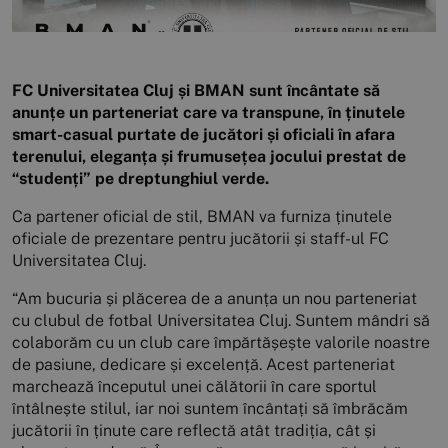
FC Universitatea Cluj și BMAN sunt încântate să
anunțe un parteneriat care va transpune, în ținutele
smart-casual purtate de jucători și oficiali în afara
terenului, eleganța și frumusețea jocului prestat de
“studenți” pe dreptunghiul verde.
Ca partener oficial de stil, BMAN va furniza ținutele
oficiale de prezentare pentru jucătorii și staff-ul FC
Universitatea Cluj.
“Am bucuria și plăcerea de a anunța un nou parteneriat
cu clubul de fotbal Universitatea Cluj. Suntem mândri să
colaborăm cu un club care împărtășește valorile noastre
de pasiune, dedicare și excelență. Acest parteneriat
marchează începutul unei călătorii în care sportul
întâlnește stilul, iar noi suntem încântați să îmbrăcăm
jucătorii în ținute care reflectă atât tradiția, cât și