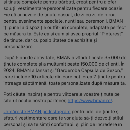
și ținute complete pentru bărbați, creat pentru a oferi
soluții vestimentare personalizate pentru fiecare ocazie.
Fie că ai nevoie de ținute casual, de zi cu zi, de birou,
pentru evenimente speciale, nunți sau ceremonii, BMAN
îți pune la dispoziție outfit-uri complete, adaptate perfect
pe măsura ta. Este ca și cum ai avea propriul "Pinterest"
de ținute, dar cu posibilitatea de achiziție și
personalizare.
După 6 ani de activitate, BMAN a vândut peste 35.000 de
ținute complete și a mulțumit peste 150.000 de clienți. În
2024, BMAN a lansat și "Garderoba Capsulă de Sezon,"
care include 10 articole din care poți crea 7 ținute pentru
întreaga săptămână, toate personalizate după măsura ta.
Poți căuta inspirație pentru viitoarele voastre ținute pe
site-ul noului nostru partener,
https://www.bman.ro/
.
Urmărește BMAN pe Instagram
pentru idei de ținute și
sfaturi vestimentare care te vor ajuta să-ți dezvolți stilul
personal și să te simți confortabil și plin de încredere în