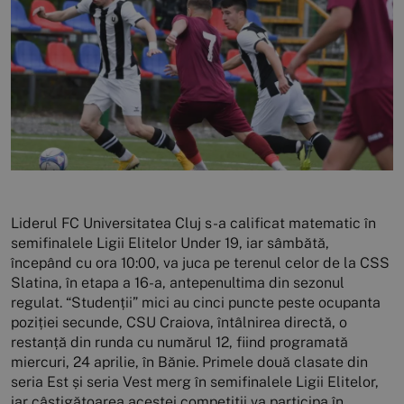
Liderul FC Universitatea Cluj s-a calificat matematic în
semifinalele Ligii Elitelor Under 19, iar sâmbătă,
începând cu ora 10:00, va juca pe terenul celor de la CSS
Slatina, în etapa a 16-a, antepenultima din sezonul
regulat. “Studenții” mici au cinci puncte peste ocupanta
poziției secunde, CSU Craiova, întâlnirea directă, o
restanță din runda cu numărul 12, fiind programată
miercuri, 24 aprilie, în Bănie. Primele două clasate din
seria Est și seria Vest merg în semifinalele Ligii Elitelor,
iar câștigătoarea acestei competiții va participa în