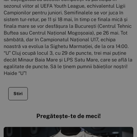
sezonul viitor al UEFA Youth League, echivalentul Ligii
Campionilor pentru juniori. Semifinalele se vor juca în
sistem tur-retur, pe 11 și 18 mai, în timp ce finala mică și
finala mare se vor desfășura la București (Centrul Tehnic
Buftea sau Centrul Național Mogoșoaia), pe 26 mai. Tot
sâmbătă, dar în Campionatul Național U17, echipa
noastră va evolua la Sighetu Marmației, de la ora 14:00.
“U” Cluj ocupă locul 3, cu 29 de puncte, trei mai puține
decât Minaur Baia Mare și LPS Satu Mare, care se află la
egalitate de puncte. Să le ținem pumnii băieților noștri!
Haide “U”!
Stiri
Pregătește-te de meci!