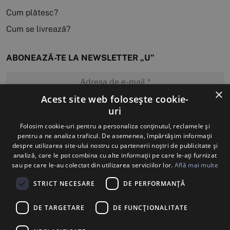
Cum plătesc?
Cum se livrează?
ABONEAZĂ-TE LA NEWSLETTER „U”
×
Acest site web folosește cookie-
uri
MĂ ABONEZ
Folosim cookie-uri pentru a personaliza conținutul, reclamele și
pentru a ne analiza traficul. De asemenea, împărtășim informații
despre utilizarea site-ului nostru cu partenerii noștri de publicitate și
analiză, care le pot combina cu alte informații pe care le-ați furnizat
sau pe care le-au colectat din utilizarea serviciilor lor.
Află mai multe
STRICT NECESARE
DE PERFORMANȚĂ
DE TARGETARE
DE FUNCŢIONALITATE