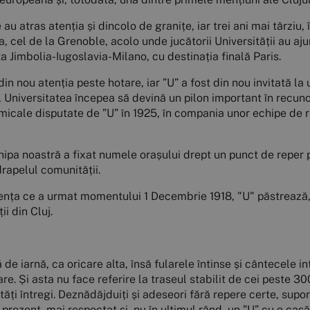
 au atras atenția și dincolo de granițe, iar trei ani mai târziu,
 cel de la Grenoble, acolo unde jucătorii Universității au aju
ta Jimbolia-Iugoslavia-Milano, cu destinația finală Paris.
din nou atenția peste hotare, iar ”U” a fost din nou invitată l
, Universitatea începea să devină un pilon important în recun
icale disputate de ”U” în 1925, în compania unor echipe de r
chipa noastră a fixat numele orașului drept un punct de reper
rapelul comunității.
scența ce a urmat momentului 1 Decembrie 1918, "U" păstrează,
i din Cluj.
 de iarnă, ca oricare alta, însă fularele întinse și cântecele i
e. Și asta nu face referire la traseul stabilit de cei peste 300
tăți întregi. Deznădăjduiți și adeseori fără repere certe, supor
prezent, mai respectat și, nu în ultimul rând, un ”U” cu o casă