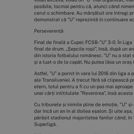
posibile, tocmai pentru că, atunci când nimen
cerut o schimbare. Au mărșăluit ore întregi pr
demonstrat că ”U” reprezintă în continuare ace
Perseverență
Final de finală a Cupei: FCSB-”U” 3-0. În Liga 1
final de drum. „Șepcile roșii”, însă, după un a
din istoria fotbalului românesc. ”U” nu a stat 
și a luat-o de la capăt. Nu putea lăsa un oraș î
Astfel, ”U” a pornit în vara lui 2016 din liga 
ale Transilvaniei. A trecut fără să clipească pr
etern, totul pentru a fi cu un pas mai aproape
unei cărți intititulate ”Revenirea”, însă acesta
Cu tribunele și inimile pline de emoție, "U" 
dar încă un an în al doilea eșalon. Și uite așa
părăsit stadionul majoritatea fanilor când, î
Superligă.