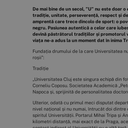
De mai bine de un secol, ”U” nu este doar o e
tradiție, unitate, perseverență, respect și d
amprentă care trece dincolo de sport: o pove
negru. Pasiunea autentică a celor care iubesc
devină păstrătorul tradițiilor și promotorul v
viața ne-a adus la un moment dat în inima Tr
Fundația drumului de la care Universitatea nu 
roșii”:
Tradiție
„Universitatea Cluj este singura echipă din fo
Corneliu Coposu. Societatea Academică „Petru 
Napoca și, sprijinită de personalitatea doctor
Ulterior, odată cu primul meci disputat depar
nivel național și nu numai, întrucât doi dintr
spiritul Universității. Portarul Mihai Tripa și
kilometri distanță, mai exact de la Praga, ac
contact indirect al Universității cu o altă țar