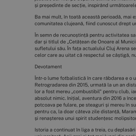
și președinte de secție, inspirând următoarel
Ba mai mult, în toată această perioadă, mai ex
comunitatea clujeană, fiind cunoscut drept unu
În semn de recunoștință pentru activitatea sa,
dar și titlul de „Cetățean de Onoare al Munic
sufletului său. În fața actualului Cluj Arena s
celor care au uitat că respectul se câștigă, 
Devotament
Într-o lume fotbalistică în care răbdarea e o u
Retrogradarea din 2015, urmată la un an distan
lor a fost mereu „combustibil" pentru club, i
absolut nimic. Inițial, aventura din 2016 a înce
potcoava pe fulare, pe steaguri și mereu în su
pentru ca, la doar câteva zile distanță, Mara
și renașterea unui spirit studențesc molipsitor
Istoria a continuat în liga a treia, cu deplas