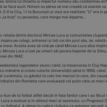
vea. Istoria lui Dinamo și impactul numelui său condamnau ech
să se facă auzit. Nimeni nu părea să mai creadă că soarele va v
. 2-0 la Cluj, 1-1 la București și visul era realitate: ”U” era în 
uă „la braț” cu povestea, care merge mai departe…
c relația dintre doctorul Mircea Luca și comunitatea clujeană
 inspira pe colegi, antrenori și toți cei din jurul său, iar, od
a mare. Acesta avea să vină pe când Mircea Luca abia împlinis
ă, Mircea Luca a luat pe umerii săi povara bejeniei de la Sibiu
âniei din 1942.
iedestalul legendelor atunci când, la întoarcerea în Cluj-Na
cu mândrie și cinste culorile Universității până în 1956, când 
al cuvântului, cu gândul la cele trei meciuri în care, din cauz
ul fotbalist din România care evoluează cel puțin câte un meci 
-bun de la fotbal altfel decât în fața fanilor care l-au făcut 
Luca a evoluat și în ultimul meci al sezonului, cu Progresul 
re cu fotbalul. A rămas în cadrul clubului ca antrenor secund,