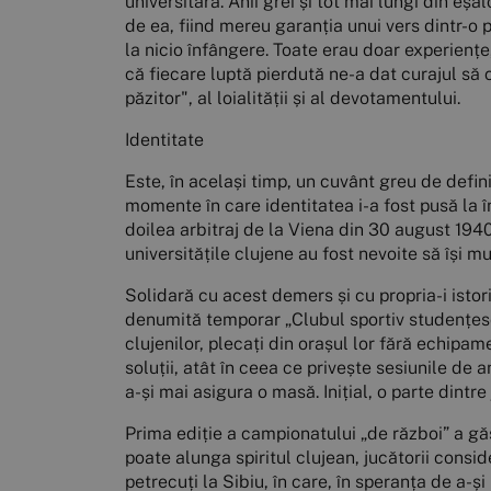
universitară. Anii grei și tot mai lungi din eș
de ea, fiind mereu garanția unui vers dintr-o pi
la nicio înfângere. Toate erau doar experiențe
că fiecare luptă pierdută ne-a dat curajul să câ
păzitor", al loialității și al devotamentului.
Identitate
Este, în același timp, un cuvânt greu de defini
momente în care identitatea i-a fost pusă la în
doilea arbitraj de la Viena din 30 august 1940
universitățile clujene au fost nevoite să își m
Solidară cu acest demers și cu propria-i istori
denumită temporar „Clubul sportiv studențesc 
clujenilor, plecați din orașul lor fără echipa
soluții, atât în ceea ce privește sesiunile de
a-și mai asigura o masă. Inițial, o parte dintr
Prima ediție a campionatului „de război” a găsi
poate alunga spiritul clujean, jucătorii consid
petrecuți la Sibiu, în care, în speranța de a-și