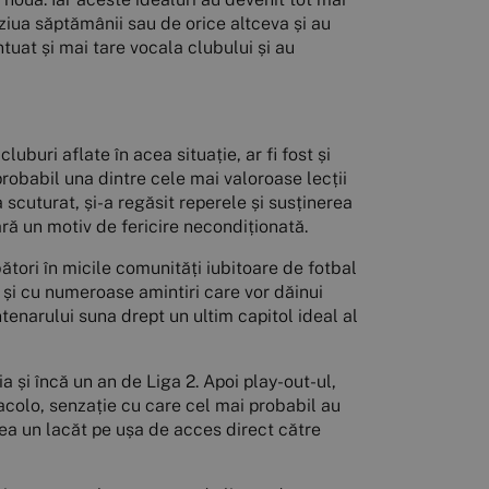
ziua săptămânii sau de orice altceva și au
tuat și mai tare vocala clubului și au
luburi aflate în acea situație, ar fi fost și
probabil una dintre cele mai valoroase lecții
a scuturat, și-a regăsit reperele și susținerea
 fără un motiv de fericire necondiționată.
bători în micile comunități iubitoare de fotbal
ri și cu numeroase amintiri care vor dăinui
tenarului suna drept un ultim capitol ideal al
 și încă un an de Liga 2. Apoi play-out-ul,
 acolo, senzație cu care cel mai probabil au
nea un lacăt pe ușa de acces direct către