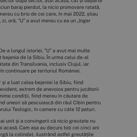
t sector după sector, atât acasă, cât și departe
niciun baraj pierdut, la nicio promovare ratată,
mereu cu brio de cei care, în mai 2022, știau
, zi, oră, ”U” a avut mereu cu ea un „înger
De-a lungul istoriei, ”U” a avut mai multe
 bejenia de la Sibiu. În urma celui de-al
te din Transilvania, inclusiv Clujul, iar
 în continuare pe teritoriul României.
și a luat calea bejeniei la Sibiu, fiind
 evident, extrem de anevoios pentru jucătorii
nime condiții, fiind mereu în căutare de
ând uneori să pescuiască din râul Cibin pentru
arului Teologic, în camere cu câte 12 paturi.
ai unit și a convingerii că nicio greutate nu
oi acasă. Cam așa au decurs toți cei cinci ani
argă la colindat, ilustrând astfel greutățile