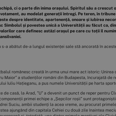
chipă, ci o parte din inima orașului. Spiritul său a crescut o
evotament, au modelat generații întregi. Pe teren, în tribune 
ste despre identitate, apartenență, onoare și iubirea necon
 Simbolul și povestea unică a Universității au făcut ca, din
alorilor care definesc astăzi orașul pe care cu toții îl numim
ansilvaniei.
s-a abătut de-a lungul existenței sale stă ancorată în aceste 
tbalul românesc creată în urma unui mare act istoric: Unirea d
Maior” a studenților români din Budapesta, încurajată de real
ului Iuliu Hațieganu, a pus numele Universității pe harta spor
te de casă, la Arad, ”U” a devenit un punct de reper pentru Cl
e componenții primei echipe a „Șepcilor roșii” sunt protagonișt
 Andrei Suciu, ambii studenți la acea vreme, au procurat primel
estea ajungând din capitala Cehiei cu două zile înaintea meciu
ă europeană și, totodată, una dintre primele mențiuni ale Clujul