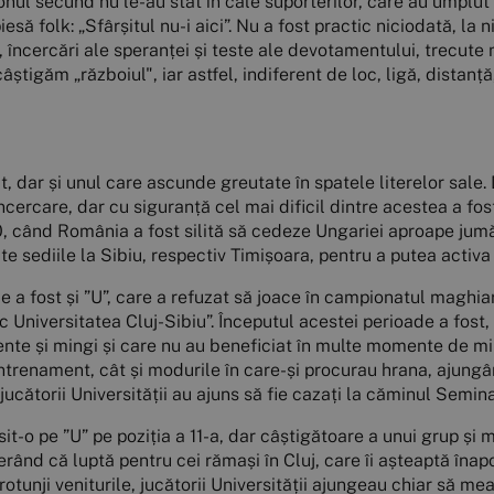
alonul secund nu le-au stat în cale suporterilor, care au umplu
esă folk: „Sfârșitul nu-i aici”. Nu a fost practic niciodată, la 
, încercări ale speranței și teste ale devotamentului, trecute 
știgăm „războiul", iar astfel, indiferent de loc, ligă, distanță
t, dar și unul care ascunde greutate în spatele literelor sale. 
cercare, dar cu siguranță cel mai dificil dintre acestea a fost
, când România a fost silită să cedeze Ungariei aproape jumăta
ute sediile la Sibiu, respectiv Timișoara, pentru a putea activa
e a fost și ”U”, care a refuzat să joace în campionatul maghiar 
Universitatea Cluj-Sibiu”. Începutul acestei perioade a fost,
mente și mingi și care nu au beneficiat în multe momente de mi
 antrenament, cât și modurile în care-și procurau hrana, ajung
e jucătorii Universității au ajuns să fie cazați la căminul Semin
t-o pe ”U” pe poziția a 11-a, dar câștigătoare a unui grup și m
erând că luptă pentru cei rămași în Cluj, care îi așteaptă înap
 rotunji veniturile, jucătorii Universității ajungeau chiar să me