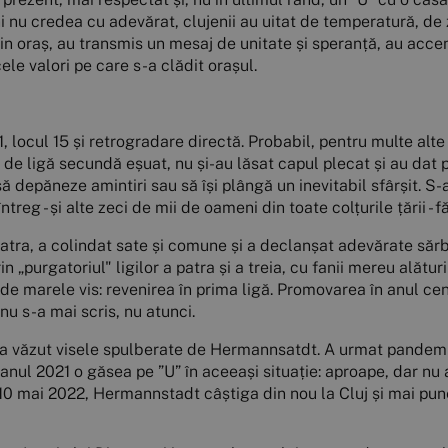
i nu credea cu adevărat, clujenii au uitat de temperatură, de 
in oraș, au transmis un mesaj de unitate și speranță, au accen
le valori pe care s-a clădit orașul.
, locul 15 și retrogradare directă. Probabil, pentru multe alte c
n de ligă secundă eșuat, nu și-au lăsat capul plecat și au dat 
să depăneze amintiri sau să își plângă un inevitabil sfârșit. S-
ntreg - și alte zeci de mii de oameni din toate colțurile țării -
a patra, a colindat sate și comune și a declanșat adevărate săr
in „purgatoriul" ligilor a patra și a treia, cu fanii mereu alătu
 de marele vis: revenirea în prima ligă. Promovarea în anul cen
 nu s-a mai scris, nu atunci.
și-a văzut visele spulberate de Hermannsatdt. A urmat pandemia
, anul 2021 o găsea pe ”U” în aceeași situație: aproape, dar nu
n 10 mai 2022, Hermannstadt câștiga din nou la Cluj și mai pu