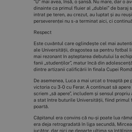
”U” mai avea, însă, o șansă. Nu mare, dar o a
dinainte ca primul fluier al „dublei” de baraj 
intrat pe teren, au crezut, au luptat și au reușit
perseverenței nu s-a terminat aici, ci contin
Respect
Este cuvântul care oglindește cel mai autenti
ale Universității, dragostea sa pentru fotbal îi
mai rezonant în așteptarea debutului la echip
fanii „studenților”, matur încă din adolescenț
dintre artizanii calificării în finala Cupei Rom
De asemenea, Luca a mai urcat o treaptă pe p
victoria cu 3-0 cu Ferar. A continuat să apere 
scriem „să apere”, includem și sensul propriu 
a stat între buturile Universității, fiind prim
poartă.
Căpitanul era convins că nu-și poate lua rămas
era deja retrogradată în liga secundă, Mircea 
jucător, dar nici pe departe ultima sa întâlni