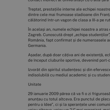
Treptat, prestațiile interne ale echipei noastre
dintre cele mai frumoase stadioane din Franța,
călătorind într-un vagon de clasa a III-a pe ru
În același an, numele echipei noastre a atras 
Zagreb. Cunoscută drept „echipa studenților”
România, fapt confirmat și de numeroasele am
Germania.
Așadar, după doar câțiva ani de existență, e
de început cluburile sportive, devenind port-d
Izvorât din spiritul studențesc și din eferve
indisolubilă cu mediul academic și cu studenți
Unitate
29 ianuarie 2009 părea că va fi o zi friguroasă
anunțau cu totul altceva. Era punctul de plecar
pentru o Idee", ci și la speranțele unei comuni
voiau altceva, voiau un ”U” mai organizat, mai 