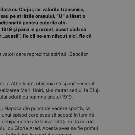
dată cu Clujul, iar valorile transmise,
sau pe străzile orașului, ”U” a lăsat o
diționată pentru culorile alb-
 1919 și până în prezent, acest club să
 „acasă”, fie că ne-am născut aici, fie că
valori care reprezintă spiritul „Șepcilor
e la Alba Iulia", obișnuia să spună seniorul
izarea Marii Uniri, și-a mutat sediul la Cluj-
tului odată cu toamna anului 1919.
uj-Napoca din punct de vedere sportiv, la
ii unui episod care avea să scoată în lumină
e echipamente ale Universității de la mii de
lui cu Gloria Arad. Acesta avea să fie primul
ui fotbalistic în sportul european.