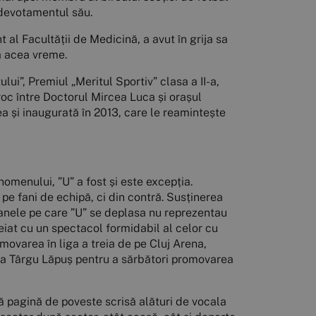
 devotamentul său.
al Facultății de Medicină, a avut în grija sa
la acea vreme.
ui”, Premiul „Meritul Sportiv” clasa a II-a,
roc între Doctorul Mircea Luca și orașul
nea și inaugurată în 2013, care le reamintește
enomenului, ”U” a fost și este excepția.
 pe fani de echipă, ci din contră. Susținerea
oanele pe care ”U” se deplasa nu reprezentau
cheiat cu un spectacol formidabil al celor cu
movarea în liga a treia de pe Cluj Arena,
i la Târgu Lăpuș pentru a sărbători promovarea
uă pagină de poveste scrisă alături de vocala