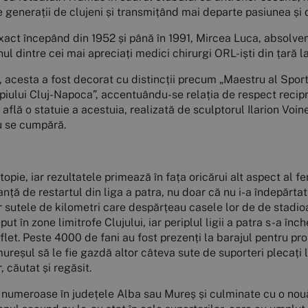
e generații de clujeni și transmițând mai departe pasiunea și
act începând din 1952 și până în 1991, Mircea Luca, absolvent 
l dintre cei mai apreciați medici chirurgi ORL-iști din țară 
 acesta a fost decorat cu distincții precum „Maestru al Sportul
ipiului Cluj-Napoca”, accentuându-se relația de respect recip
e află o statuie a acestuia, realizată de sculptorul Ilarion Voi
nu se cumpără.
topie, iar rezultatele primează în fața oricărui alt aspect al f
ță de restartul din liga a patra, nu doar că nu i-a îndepărtat
ar sutele de kilometri care despărțeau casele lor de de stadi
put în zone limitrofe Clujului, iar periplul ligii a patra s-a în
flet. Peste 4000 de fani au fost prezenți la barajul pentru pro
mureșul să le fie gazdă altor câteva sute de suporteri plecaț
, căutat și regăsit.
ări numeroase în județele Alba sau Mureș și culminate cu o no