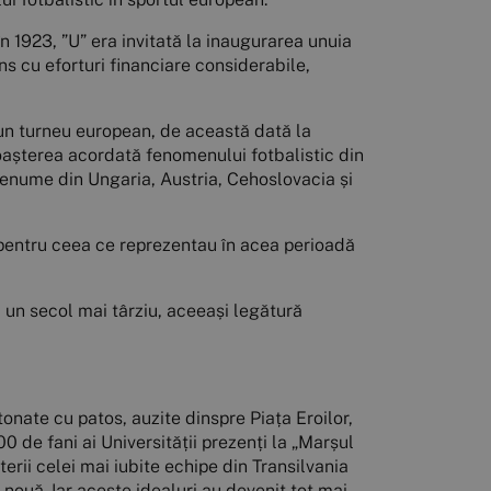
 în 1923, ”U” era invitată la inaugurarea unuia
ns cu eforturi financiare considerabile,
a un turneu european, de această dată la
oașterea acordată fenomenului fotbalistic din
enume din Ungaria, Austria, Cehoslovacia și
 pentru ceea ce reprezentau în acea perioadă
 un secol mai târziu, aceeași legătură
ntonate cu patos, auzite dinspre Piața Eroilor,
0 de fani ai Universității prezenți la „Marșul
terii celei mai iubite echipe din Transilvania
 nouă. Iar aceste idealuri au devenit tot mai