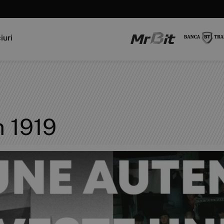
iuri
n 1919