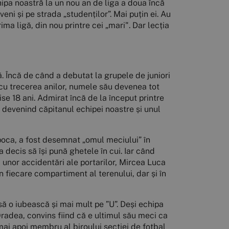
ipa noastră la un nou an de liga a doua încă
eni și pe strada „studenților”. Mai puțin ei. Au
prima ligă, din nou printre cei „mari". Dar lecția
. Încă de când a debutat la grupele de juniori
ată cu trecerea anilor, numele său devenea tot
e 18 ani. Admirat încă de la început printre
, devenind căpitanul echipei noastre și unul
poca, a fost desemnat „omul meciului” în
a decis să își pună ghetele în cui. Iar când
a unor accidentări ale portarilor, Mircea Luca
în fiecare compartiment al terenului, dar și în
să o iubească și mai mult pe ”U”. Deși echipa
Oradea, convins fiind că e ultimul său meci ca
 mai apoi membru al biroului secției de fotbal