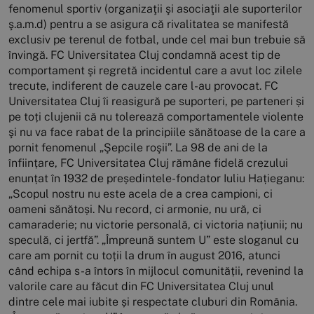
fenomenul sportiv (organizaţii şi asociaţii ale suporterilor
ş.a.m.d) pentru a se asigura că rivalitatea se manifestă
exclusiv pe terenul de fotbal, unde cel mai bun trebuie să
învingă. FC Universitatea Cluj condamnă acest tip de
comportament şi regretă incidentul care a avut loc zilele
trecute, indiferent de cauzele care l-au provocat. FC
Universitatea Cluj îi reasigură pe suporteri, pe parteneri și
pe toți clujenii că nu tolerează comportamentele violente
şi nu va face rabat de la principiile sănătoase de la care a
pornit fenomenul „Şepcile roşii”. La 98 de ani de la
înființare, FC Universitatea Cluj rămâne fidelă crezului
enunțat în 1932 de președintele-fondator Iuliu Hațieganu:
„Scopul nostru nu este acela de a crea campioni, ci
oameni sănătoși. Nu record, ci armonie, nu ură, ci
camaraderie; nu victorie personală, ci victoria națiunii; nu
speculă, ci jertfă”. „Împreună suntem U” este sloganul cu
care am pornit cu toții la drum în august 2016, atunci
când echipa s-a întors în mijlocul comunității, revenind la
valorile care au făcut din FC Universitatea Cluj unul
dintre cele mai iubite și respectate cluburi din România.