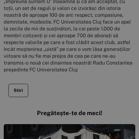
„Împreună suntem U” înseamnă și că am acceptat, cu
toții, un set de reguli și valori ce izvorăsc din istoria
noastră de aproape 100 de ani: respect, compasiune,
demnitate, modestie. FC Universitatea Cluj face un apel
la zecile de mii de susținători, la cei peste 1.000 de
membri cotizanți și cei aproape 700 de abonați să
respecte valorile pe care a fost clădit acest club, astfel
încât moștenirea „uistă” pe care o vom lăsa generațiilor
viitoare să nu fie mai prejos de cea pe care ne-au
transmis-o nouă cei dinaintea noastră! Radu Constantea
preşedinte FC Universitatea Cluj
Stiri
Pregătește-te de meci!