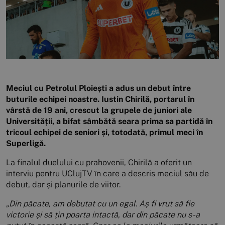
Meciul cu Petrolul Ploiești a adus un debut între
buturile echipei noastre. Iustin Chirilă, portarul în
vârstă de 19 ani, crescut la grupele de juniori ale
Universității, a bifat sâmbătă seara prima sa partidă în
tricoul echipei de seniori și, totodată, primul meci în
Superligă.
La finalul duelului cu prahovenii, Chirilă a oferit un
interviu pentru UClujTV în care a descris meciul său de
debut, dar și planurile de viitor.
„Din păcate, am debutat cu un egal. Aș fi vrut să fie
victorie și să țin poarta intactă, dar din păcate nu s-a