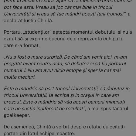
putut în această seară. Sper ca la meciurile următoare să
pot face asta. Vreau să joc cât mai bine în tricoul
Universității și vreau să fac mândri acești fani frumoși"
, a
declarat Iustin Chirilă.
Portarul „studenților" aștepta momentul debutului și nu a
ezitat să-și exprime bucuria de a reprezenta echipa la
care s-a format.
„Nu a fost o mare surpriză. De când am venit aici, m-am
pregătit exact pentru asta, să debutez și să fiu portarul
numărul 1. Nu am avut nicio emoție și sper la cât mai
multe meciuri.
Este o mândrie să port tricoul Universității, să debutez în
tricoul Universității, la echipa și în orașul în care am
crescut. Este o mândrie să văd acești oameni minunați
care ne susțin indiferent de rezultat"
, a mai spus tânărul
goalkeeper.
De asemenea, Chirilă a vorbit despre relația cu ceilalți
portari din lotul echipei noastre.