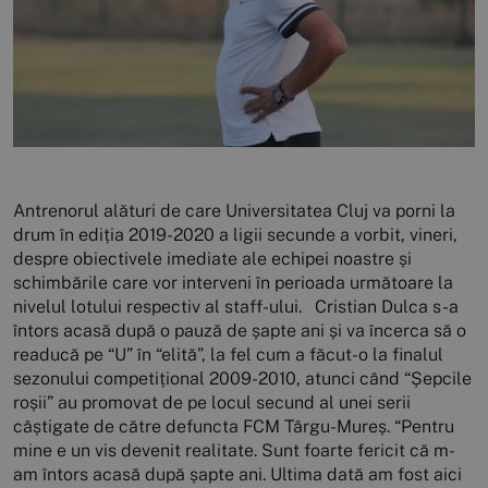
Antrenorul alături de care Universitatea Cluj va porni la
drum în ediția 2019-2020 a ligii secunde a vorbit, vineri,
despre obiectivele imediate ale echipei noastre și
schimbările care vor interveni în perioada următoare la
nivelul lotului respectiv al staff-ului. Cristian Dulca s-a
întors acasă după o pauză de șapte ani și va încerca să o
readucă pe “U” în “elită”, la fel cum a făcut-o la finalul
sezonului competițional 2009-2010, atunci când “Șepcile
roșii” au promovat de pe locul secund al unei serii
câștigate de către defuncta FCM Târgu-Mureș. “Pentru
mine e un vis devenit realitate. Sunt foarte fericit că m-
am întors acasă după șapte ani. Ultima dată am fost aici