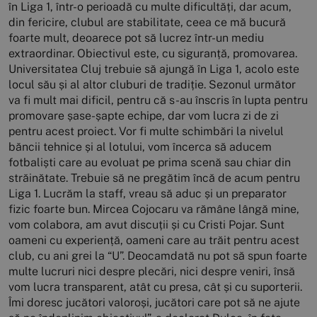
în Liga 1, într-o perioadă cu multe dificultăți, dar acum,
din fericire, clubul are stabilitate, ceea ce mă bucură
foarte mult, deoarece pot să lucrez într-un mediu
extraordinar. Obiectivul este, cu siguranță, promovarea.
Universitatea Cluj trebuie să ajungă în Liga 1, acolo este
locul său și al altor cluburi de tradiție. Sezonul următor
va fi mult mai dificil, pentru că s-au înscris în lupta pentru
promovare șase-șapte echipe, dar vom lucra zi de zi
pentru acest proiect. Vor fi multe schimbări la nivelul
băncii tehnice și al lotului, vom încerca să aducem
fotbaliști care au evoluat pe prima scenă sau chiar din
străinătate. Trebuie să ne pregătim încă de acum pentru
Liga 1. Lucrăm la staff, vreau să aduc și un preparator
fizic foarte bun. Mircea Cojocaru va rămâne lângă mine,
vom colabora, am avut discuții și cu Cristi Pojar. Sunt
oameni cu experiență, oameni care au trăit pentru acest
club, cu ani grei la “U”. Deocamdată nu pot să spun foarte
multe lucruri nici despre plecări, nici despre veniri, însă
vom lucra transparent, atât cu presa, cât și cu suporterii.
Îmi doresc jucători valoroși, jucători care pot să ne ajute