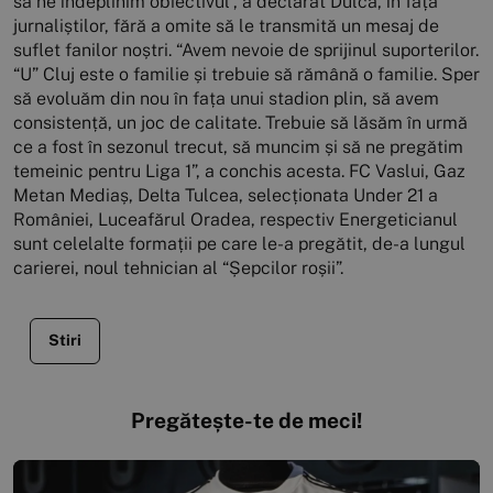
să ne îndeplinim obiectivul”, a declarat Dulca, în fața
jurnaliștilor, fără a omite să le transmită un mesaj de
suflet fanilor noștri. “Avem nevoie de sprijinul suporterilor.
“U” Cluj este o familie și trebuie să rămână o familie. Sper
să evoluăm din nou în fața unui stadion plin, să avem
consistență, un joc de calitate. Trebuie să lăsăm în urmă
ce a fost în sezonul trecut, să muncim și să ne pregătim
temeinic pentru Liga 1”, a conchis acesta. FC Vaslui, Gaz
Metan Mediaș, Delta Tulcea, selecționata Under 21 a
României, Luceafărul Oradea, respectiv Energeticianul
sunt celelalte formații pe care le-a pregătit, de-a lungul
carierei, noul tehnician al “Șepcilor roșii”.
Stiri
Pregătește-te de meci!