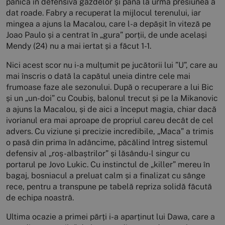
panica în defensiva gazdelor și până la urmă presiunea a
dat roade. Fabry a recuperat la mijlocul terenului, iar
mingea a ajuns la Macalou, care l-a depășit în viteză pe
Joao Paulo și a centrat în „gura” porții, de unde același
Mendy (24) nu a mai iertat și a făcut 1-1.
Nici acest scor nu i-a mulțumit pe jucătorii lui ”U”, care au
mai înscris o dată la capătul uneia dintre cele mai
frumoase faze ale sezonului. După o recuperare a lui Bic
și un „un-doi” cu Coubiș, balonul trecut și pe la Mikanovic
a ajuns la Macalou, și de aici a început magia, chiar dacă
ivorianul era mai aproape de propriul careu decât de cel
advers. Cu viziune și precizie incredibile, „Maca” a trimis
o pasă din prima în adâncime, păcălind întreg sistemul
defensiv al „roș-albaștrilor” și lăsându-l singur cu
portarul pe Jovo Lukic. Cu instinctul de „killer” mereu în
bagaj, bosniacul a preluat calm și a finalizat cu sânge
rece, pentru a transpune pe tabelă repriza solidă făcută
de echipa noastră.
Ultima ocazie a primei părți i-a aparținut lui Dawa, care a