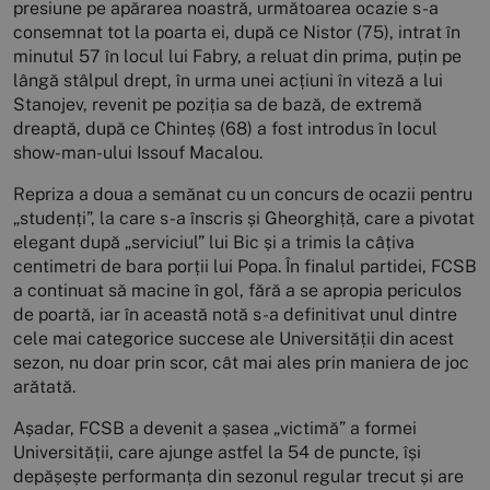
presiune pe apărarea noastră, următoarea ocazie s-a
consemnat tot la poarta ei, după ce Nistor (75), intrat în
minutul 57 în locul lui Fabry, a reluat din prima, puțin pe
lângă stâlpul drept, în urma unei acțiuni în viteză a lui
Stanojev, revenit pe poziția sa de bază, de extremă
dreaptă, după ce Chinteș (68) a fost introdus în locul
show-man-ului Issouf Macalou.
Repriza a doua a semănat cu un concurs de ocazii pentru
„studenți”, la care s-a înscris și Gheorghiță, care a pivotat
elegant după „serviciul” lui Bic și a trimis la câțiva
centimetri de bara porții lui Popa. În finalul partidei, FCSB
a continuat să macine în gol, fără a se apropia periculos
de poartă, iar în această notă s-a definitivat unul dintre
cele mai categorice succese ale Universității din acest
sezon, nu doar prin scor, cât mai ales prin maniera de joc
arătată.
Așadar, FCSB a devenit a șasea „victimă” a formei
Universității, care ajunge astfel la 54 de puncte, își
depășește performanța din sezonul regular trecut și are