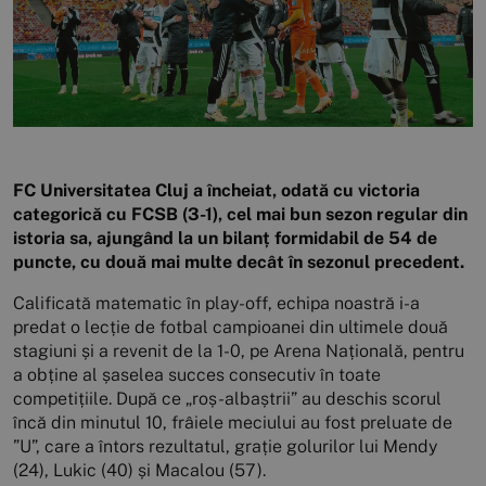
FC Universitatea Cluj a încheiat, odată cu victoria
categorică cu FCSB (3-1), cel mai bun sezon regular din
istoria sa, ajungând la un bilanț formidabil de 54 de
puncte, cu două mai multe decât în sezonul precedent.
Calificată matematic în play-off, echipa noastră i-a
predat o lecție de fotbal campioanei din ultimele două
stagiuni și a revenit de la 1-0, pe Arena Națională, pentru
a obține al șaselea succes consecutiv în toate
competițiile. După ce „roș-albaștrii” au deschis scorul
încă din minutul 10, frâiele meciului au fost preluate de
”U”, care a întors rezultatul, grație golurilor lui Mendy
(24), Lukic (40) și Macalou (57).