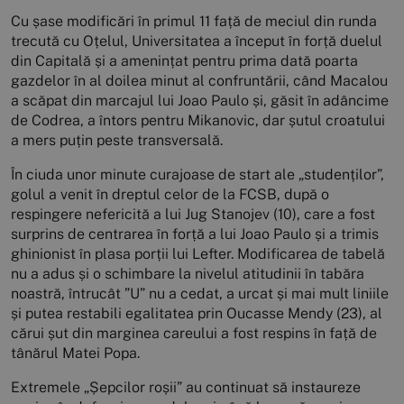
Cu șase modificări în primul 11 față de meciul din runda
trecută cu Oțelul, Universitatea a început în forță duelul
din Capitală și a amenințat pentru prima dată poarta
gazdelor în al doilea minut al confruntării, când Macalou
a scăpat din marcajul lui Joao Paulo și, găsit în adâncime
de Codrea, a întors pentru Mikanovic, dar șutul croatului
a mers puțin peste transversală.
În ciuda unor minute curajoase de start ale „studenților”,
golul a venit în dreptul celor de la FCSB, după o
respingere nefericită a lui Jug Stanojev (10), care a fost
surprins de centrarea în forță a lui Joao Paulo și a trimis
ghinionist în plasa porții lui Lefter. Modificarea de tabelă
nu a adus și o schimbare la nivelul atitudinii în tabăra
noastră, întrucât ”U” nu a cedat, a urcat și mai mult liniile
și putea restabili egalitatea prin Oucasse Mendy (23), al
cărui șut din marginea careului a fost respins în față de
tânărul Matei Popa.
Extremele „Șepcilor roșii” au continuat să instaureze