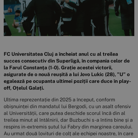
FC Universitatea Cluj a încheiat anul cu al treilea
succes consecutiv din Superligă, în compania celor de
la Farul Constanța (1-0). Grație acestei victorii,
asigurate de o nouă reușită a lui Jovo Lukic (28), ”U” o
egalează pe ocupanta ultimei poziții care duce în play-
off, Oțelul Galați.
Ultima reprezentație din 2025 a început, conform
obișnuinței din mandatul lui Bergodi, cu un asalt ofensiv
al Universității, care putea deschide scorul încă din al
treilea minut al întâlnirii, dar Buzbuchi s-a întins bine și a
respins in-extremis șutul lui Fabry din marginea careului.
Au urmat două lovituri de colț ale echipei noastre, în care