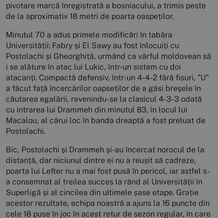
pivotare marcă înregistrată a bosniacului, a trimis peste
de la aproximativ 18 metri de poarta oaspeților.
Minutul 70 a adus primele modificări în tabăra
Universității: Fabry și El Sawy au fost înlocuiți cu
Postolachi și Gheorghiță, urmând ca vârful moldovean să
i se alăture în atac lui Lukic, într-un sistem cu doi
atacanți. Compactă defensiv, într-un 4-4-2 fără fisuri, ”U”
a făcut față încercărilor oapseților de a găsi breșele în
căutarea egalării, revenindu-se la clasicul 4-3-3 odată
cu intrarea lui Drammeh din minutul 83, în locul lui
Macalou, al cărui loc în banda dreaptă a fost preluat de
Postolachi.
Bic, Postolachi și Drammeh și-au încercat norocul de la
distanță, dar niciunul dintre ei nu a reușit să cadreze,
poarta lui Lefter nu a mai fost pusă în pericol, iar astfel s-
a consemnat al treilea succes la rând al Universității în
Superligă și al cincilea din ultimele șase etape. Grație
acestor rezultate, echipa noastră a ajuns la 16 puncte din
cele 18 puse în joc în acest retur de sezon regular, în care