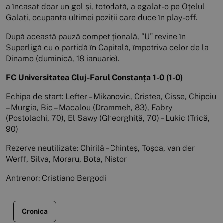
a încasat doar un gol și, totodată, a egalat-o pe Oțelul
Galați, ocupanta ultimei poziții care duce în play-off.
După această pauză competițională, ”U” revine în
Superligă cu o partidă în Capitală, împotriva celor de la
Dinamo (duminică, 18 ianuarie).
FC Universitatea Cluj-Farul Constanța 1-0 (1-0)
Echipa de start: Lefter – Mikanovic, Cristea, Cisse, Chipciu
– Murgia, Bic – Macalou (Drammeh, 83), Fabry
(Postolachi, 70), El Sawy (Gheorghiță, 70) – Lukic (Trică,
90)
Rezerve neutilizate: Chirilă – Chinteș, Toșca, van der
Werff, Silva, Moraru, Bota, Nistor
Antrenor: Cristiano Bergodi
Cronica