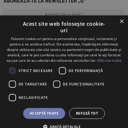
ABONEAZĂ-TE LA NEWSLETTER „U”
×
Acest site web folosește cookie-
uri
MĂ ABONEZ
Folosim cookie-uri pentru a personaliza conținutul, reclamele și
pentru a ne analiza traficul. De asemenea, împărtășim informații
despre utilizarea site-ului nostru cu partenerii noștri de publicitate și
analiză, care le pot combina cu alte informații pe care le-ați furnizat
sau pe care le-au colectat din utilizarea serviciilor lor.
Află mai multe
STRICT NECESARE
DE PERFORMANȚĂ
DE TARGETARE
DE FUNCŢIONALITATE
NECLASIFICATE
ACCEPTĂ TOATE
REFUZĂ TOT
ARATĂ DETALIILE
BILETE
U SHOP