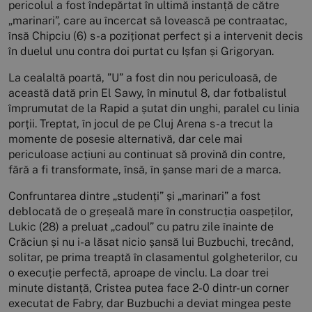
pericolul a fost îndepărtat în ultimă instanță de către
„marinari”, care au încercat să lovească pe contraatac,
însă Chipciu (6) s-a poziționat perfect și a intervenit decis
în duelul unu contra doi purtat cu Ișfan și Grigoryan.
La cealaltă poartă, ”U” a fost din nou periculoasă, de
această dată prin El Sawy, în minutul 8, dar fotbalistul
împrumutat de la Rapid a șutat din unghi, paralel cu linia
porții. Treptat, în jocul de pe Cluj Arena s-a trecut la
momente de posesie alternativă, dar cele mai
periculoase acțiuni au continuat să provină din contre,
fără a fi transformate, însă, în șanse mari de a marca.
Confruntarea dintre „studenți” și „marinari” a fost
deblocată de o greșeală mare în construcția oaspeților,
Lukic (28) a preluat „cadoul” cu patru zile înainte de
Crăciun și nu i-a lăsat nicio șansă lui Buzbuchi, trecând,
solitar, pe prima treaptă în clasamentul golgheterilor, cu
o execuție perfectă, aproape de vinclu. La doar trei
minute distanță, Cristea putea face 2-0 dintr-un corner
executat de Fabry, dar Buzbuchi a deviat mingea peste