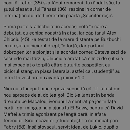
poartă. Lefter (35) s-a făcut remarcat, la rândul său, la
șutul plasat al lui Tănasă (36), respins în corner de
internaționalul de tineret din poarta „Șepcilor roșii”.
Prima parte s-a încheiat în aceeași notă în care a
debutat, cu echipa noastră în atac, iar căpitanul Alex
Chipciu (45) l-a testat de la mare distanță pe Buzbuchi
cu un șut cu piciorul drept, în forță, dar portarul
dobrogenilor a plonjat și a acordat corner. Câteva zeci de
secunde mai târziu, Chipciu a arătat că e în zi de șut și a
mai expediat o torpilă către buturile oaspeților, cu
piciorul stâng, în plasa laterală, astfel că „studenții” au
intrat la vestiare cu avantaj minim: 1-0.
Nici nu a început bine repriza secundă că ”U” a fost din
nou aproape de al doilea gol: Bic l-a lansat în banda
dreaptă pe Macalou, ivorianul a centrat pe jos în fața
porții, dar mingea nu a ajuns la El Sawy, pentru că David
Maftei a trimis agonizant pe lângă bară, în afara
terenului. Șirul ocaziilor „studențești” a continuat prin
Fabry (58), însă slovacul, servit ideal de Lukic, după o