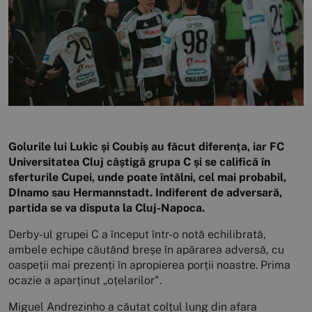
Golurile lui Lukic și Coubiș au făcut diferența, iar FC
Universitatea Cluj câștigă grupa C și se califică în
sferturile Cupei, unde poate întâlni, cel mai probabil,
DInamo sau Hermannstadt. Indiferent de adversară,
partida se va disputa la Cluj-Napoca.
Derby-ul grupei C a început într-o notă echilibrată,
ambele echipe căutând breșe în apărarea adversă, cu
oaspeții mai prezenți în apropierea porții noastre. Prima
ocazie a aparținut „oțelarilor".
Miguel Andrezinho a căutat colțul lung din afara