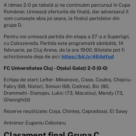
A rămas 2-0 pe tabelă și ne continuăm parcursul în Cupa
României. Urmează sferturile de finală, dar adversarul îl
vom cunoaște abia joi seara, la finalul partidelor din
grupa D.
Pentru noi urmează partida din etapa a 27-a a Superligii,
cu Csikszereda. Partida este programată sâmbătă, 14
februarie, pe Cluj Arena, de la ora 19:00. Biletele pot fi
achiziționate deja de aici:
https://bit.ly/464pYud
FC Universitatea Cluj - Oțelul Galați 2-0 (0-0)
Echipa de start: Lefter - Mikanovic, Cisse, Coubiș, Chipciu -
Fabry (68, Nistor), Simion (68, Codrea), Bic (80,
Drammeh) - Stanojev, Lukic (73, Macalou), Mendy (73,
Gheorghiță)
Rezerve neutilizate: Coșa, Chinteș, Capradossi, El Sawy
Antrenor: Eugeniu Cebotaru
Clasament final Grupa C