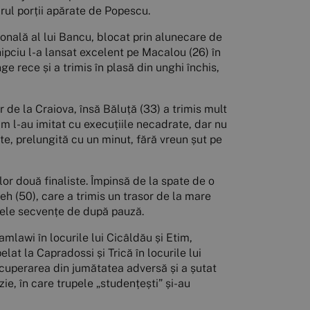
drul porții apărate de Popescu.
gonală al lui Bancu, blocat prin alunecare de
ipciu l-a lansat excelent pe Macalou (26) în
ge rece și a trimis în plasă din unghi închis,
de la Craiova, însă Băluță (33) a trimis mult
am l-au imitat cu execuțiile necadrate, dar nu
arte, prelungită cu un minut, fără vreun șut pe
lor două finaliste. Împinsă de la spate de o
h (50), care a trimis un trasor de la mare
rimele secvențe de după pauză.
amlawi în locurile lui Cicâldău și Etim,
at la Capradossi și Trică în locurile lui
ecuperarea din jumătatea adversă și a șutat
e, în care trupele „studențești” și-au