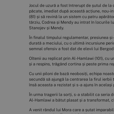
Jocul de uzură a fost întrerupt de șutul de la 
păcate, imediat după această acțiune, nou-in
(81) și să revină la un sistem cu patru apărăt
târziu, Codrea și Mendy au intrat în locurile 
Stanojev și Mendy.
În finalul timpului regulamentar, presiunea și
durată a meciului, cu o ultimă incursiune peri
semnal ofensiv a fost dat de elevii lui Bergod
Oltenii au replicat prin Al-Hamlawi (101), cu u
și a respins, trăgând cortina și peste prima re
Cu unii piloni de bază neobosiți, echipa noastră
secundă să ajungă la centrarea la firul ierbii 
însă aceasta a rezistat și s-a ajuns în același 
În urma tragerii la sorți, s-a stabilit ca seria
Al-Hamlawi a bătut plasat și a transformat, chi
A venit rândul lui Mora care a șutat imparabil