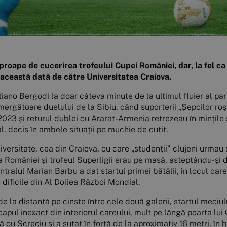
proape de cucerirea trofeului Cupei României, dar, la fel ca î
 această dată de către Universitatea Craiova.
iano Bergodi la doar câteva minute de la ultimul fluier al part
emergătoare duelului de la Sibiu, când suporterii „Șepcilor roși
 2023 și returul dublei cu Ararat-Armenia retrezeau în mințil
l, decis în ambele situații pe muchie de cuțit.
iversitate, cea din Craiova, cu care „studenții" clujeni urma
 României și trofeul Superligii erau pe masă, asteptându-și d
tralul Marian Barbu a dat startul primei bătălii, în locul care
 dificile din Al Doilea Război Mondial.
e la distanță pe cinste între cele două galerii, startul meciul
apul inexact din interiorul careului, mult pe lângă poarta lui
ă cu Screciu și a șutat în forță de la aproximativ 16 metri, în b