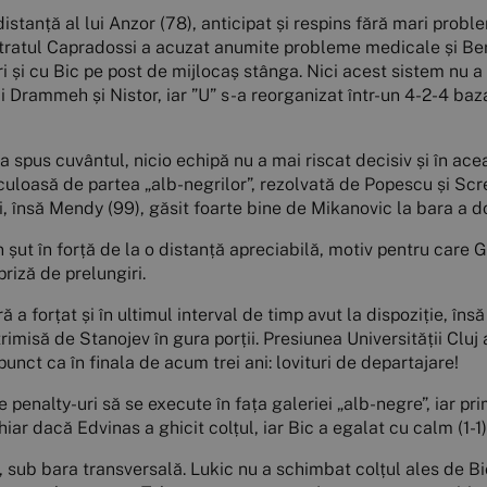
distanță al lui Anzor (78), anticipat și respins fără mari prob
tratul Capradossi a acuzat anumite probleme medicale și Ber
ori și cu Bic pe post de mijlocaș stânga. Nici acest sistem nu
lui Drammeh și Nistor, iar ”U” s-a reorganizat într-un 4-2-4 b
-a spus cuvântul, nicio echipă nu a mai riscat decisiv și în ac
culoasă de partea „alb-negrilor”, rezolvată de Popescu și Screc
i, însă Mendy (99), găsit foarte bine de Mikanovic la bara a d
n șut în forță de la o distanță apreciabilă, motiv pentru care G
priză de prelungiri.
 a forțat și în ultimul interval de timp avut la dispoziție, însă
trimisă de Stanojev în gura porții. Presiunea Universității Cluj
punct ca în finala de acum trei ani: lovituri de departajare!
 de penalty-uri să se execute în fața galeriei „alb-negre”, iar pr
ar dacă Edvinas a ghicit colțul, iar Bic a egalat cu calm (1-1)
, sub bara transversală. Lukic nu a schimbat colțul ales de Bi