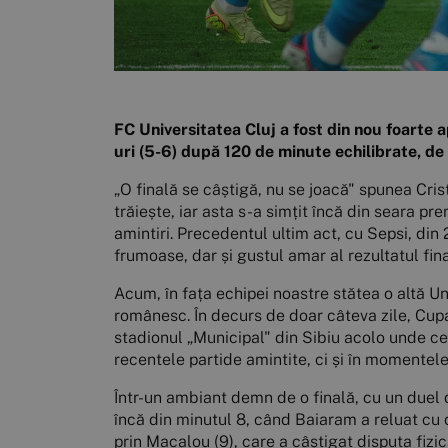
FC Universitatea Cluj a fost din nou foarte a
uri (5-6) după 120 de minute echilibrate, de
„O finală se câștigă, nu se joacă" spunea Crist
trăiește, iar asta s-a simțit încă din seara pr
amintiri. Precedentul ultim act, cu Sepsi, din
frumoase, dar și gustul amar al rezultatul fina
Acum, în fața echipei noastre stătea o altă Un
românesc. În decurs de doar câteva zile, Cupa
stadionul „Municipal" din Sibiu acolo unde cen
recentele partide amintite, ci și în momentele
Într-un ambiant demn de o finală, cu un duel d
încă din minutul 8, când Baiaram a reluat cu c
prin Macalou (9), care a câștigat disputa fizic