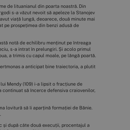
leme de lituanianul din poarta noastră. Din
godi s-a văzut nevoit să apeleze la Stanojev
 a avut viață lungă, deoarece, două minute mai
azat pe prospețimea din benzi adusă de
eastă notă de echilibru menținut pe întreaga
iu, s-a intrat în prelungiri. Și acolo primul
oua, a trimis cu capul moale, pe lângă poartă.
ertmonas a anticipat bine traiectoria, a plutit
 lui Mendy (109) i-a lipsit o fracțiune de
 a continuat să încerce defensiva craiovenilor,
ima lovitură să îi aparțină formației de Bănie.
.
c și după câte două execuții, procentajul a