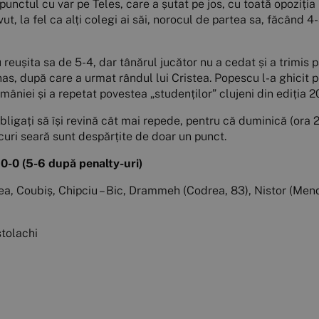
 punctul cu var pe Teles, care a șutat pe jos, cu toată opoziți
ut, la fel ca alți colegi ai săi, norocul de partea sa, făcând 
eușita sa de 5-4, dar tânărul jucător nu a cedat și a trimis pâ
as, după care a urmat rândul lui Cristea. Popescu l-a ghicit pe
âniei și a repetat povestea „studenților” clujeni din ediția 
obligați să își revină cât mai repede, pentru că duminică (ora 
uri seară sunt despărțite de doar un punct.
 0-0 (5-6 după penalty-uri)
ea, Coubiș, Chipciu – Bic, Drammeh (Codrea, 83), Nistor (Mend
stolachi