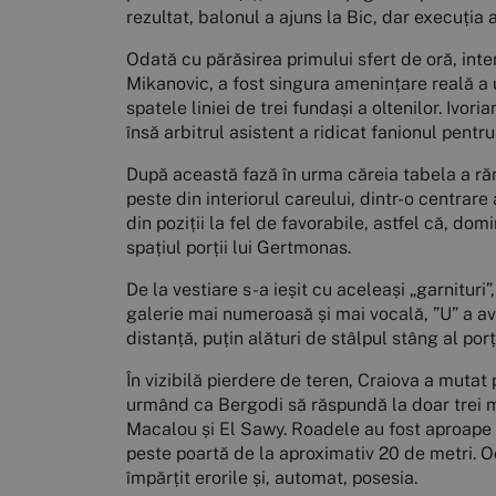
rezultat, balonul a ajuns la Bic, dar execuția
Odată cu părăsirea primului sfert de oră, inte
Mikanovic, a fost singura amenințare reală a 
spatele liniei de trei fundași a oltenilor. Ivor
însă arbitrul asistent a ridicat fanionul pentr
După această fază în urma căreia tabela a răm
peste din interiorul careului, dintr-o centrar
din poziții la fel de favorabile, astfel că, dom
spațiul porții lui Gertmonas.
De la vestiare s-a ieșit cu aceleași „garnituri
galerie mai numeroasă și mai vocală, ”U” a av
distanță, puțin alături de stâlpul stâng al po
În vizibilă pierdere de teren, Craiova a mutat
urmând ca Bergodi să răspundă la doar trei min
Macalou și El Sawy. Roadele au fost aproape d
peste poartă de la aproximativ 20 de metri. O
împărțit erorile și, automat, posesia.