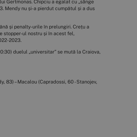
a lui Gertmonas. Chipciu a egalat cu „sânge
4-3. Mendy nu și-a pierdut cumpătul și a dus
nă și penalty-urile în prelungiri. Crețu a
 stopper-ul nostru și în acest fel,
2022-2023.
20:30) duelul „universitar” se mută la Craiova,
y, 83) – Macalou (Capradossi, 60 - Stanojev,