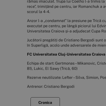
rămas imaculat. Trupa lui Coelho l-a trimis la
rece”, trimițând pe centru, iar Romanchuk a av
scorul la 4-4.
Anzor l-a „condamnat” la presiune pe Trică cu r
executat pe centru, pe lângă piciorul lui Edvin
Universitatea Craiova și-a adjudecat Cupa Rom
Jucătorii pregătiți de Cristiano Bergodi sunt 
în Superligă, acolo unde adversarele de mierc
FC Universitatea Cluj-Universitatea Craiova
Echipa de start: Gertmonas – Mikanovic, Crist
81), Lukic, El Sawy (Trică, 60)
Rezerve neutilizate: Lefter – Silva, Simion, Po
Antrenor: Cristiano Bergodi
Cronica