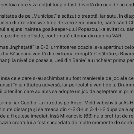
 acestuia care viza colțul lung a fost deviată din nou de pe ca
nsitatea de pe „Municipal” a scăzut o treaptă, iar șutul în dia
uneia dintre ofensive timp de vreo zece minute, până când Ch
ianul a ajuns înaintea goalkeeper-ului Popescu, l-a evitat cu sân
u o poziție de offside, confirmată ulterior din cabina VAR.
as „înghețată” la 0-0, următoarea ocazie le-a aparținut celor 
e a lui Băsceanu venită din extrema dreaptă. Cicâldău și Baiar
inanți la nivel de posesie, „leii din Bănie” au încheiat prima p
”, însă cele care s-au schimbat au fost manierele de joc ale ce
ansat în jumătatea adversă, iar pericolul a venit de la Dramme
rții oltenilor, care au ales să adopte un joc de așteptare în p
 prima, iar Coelho i-a introdus pe Anzor Mekhvabishvili și Al-H
ute distanță și să treacă din 4-2-3-1 în 3-4-1-2 după ce a apel
e a fi culese imediat, însă Mikanovic (63) nu a profitat de r
cazia croatului a fost succedată de multe momente de confuzi