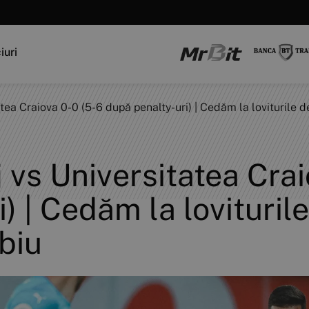
iuri
a Craiova 0-0 (5-6 după penalty-uri) | Cedăm la loviturile de
vs Universitatea Crai
) | Cedăm la lovituril
ibiu