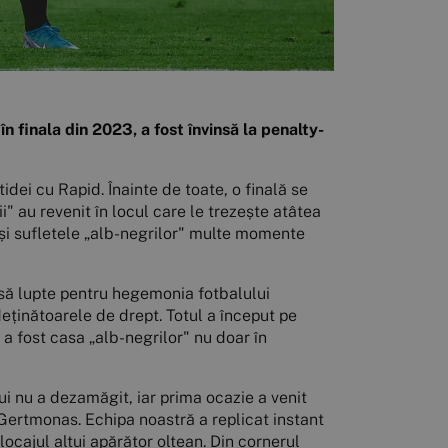
n finala din 2023, a fost învinsă la penalty-
idei cu Rapid. Înainte de toate, o finală se
i" au revenit în locul care le trezește atâtea
e și sufletele „alb-negrilor" multe momente
u să lupte pentru hegemonia fotbalului
eținătoarele de drept. Totul a început pe
 a fost casa „alb-negrilor" nu doar în
ui nu a dezamăgit, iar prima ocazie a venit
 Gertmonas. Echipa noastră a replicat instant
locajul altui apărător oltean. Din cornerul