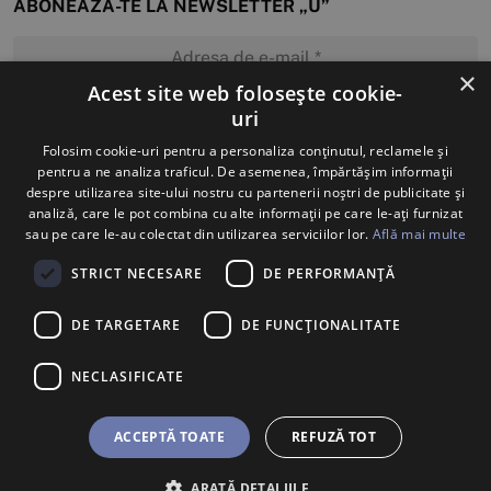
ABONEAZĂ-TE LA NEWSLETTER „U”
×
Acest site web folosește cookie-
uri
MĂ ABONEZ
Folosim cookie-uri pentru a personaliza conținutul, reclamele și
pentru a ne analiza traficul. De asemenea, împărtășim informații
despre utilizarea site-ului nostru cu partenerii noștri de publicitate și
analiză, care le pot combina cu alte informații pe care le-ați furnizat
sau pe care le-au colectat din utilizarea serviciilor lor.
Află mai multe
STRICT NECESARE
DE PERFORMANȚĂ
DE TARGETARE
DE FUNCŢIONALITATE
NECLASIFICATE
ACCEPTĂ TOATE
REFUZĂ TOT
ARATĂ DETALIILE
BILETE
U SHOP