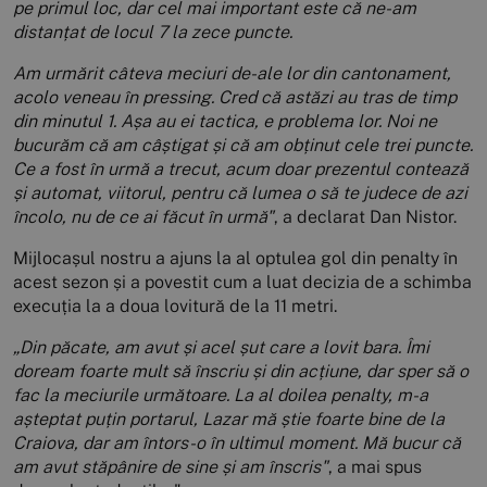
pe primul loc, dar cel mai important este că ne-am
distanțat de locul 7 la zece puncte.
Am urmărit câteva meciuri de-ale lor din cantonament,
acolo veneau în pressing. Cred că astăzi au tras de timp
din minutul 1. Așa au ei tactica, e problema lor. Noi ne
bucurăm că am câștigat și că am obținut cele trei puncte.
Ce a fost în urmă a trecut, acum doar prezentul contează
și automat, viitorul, pentru că lumea o să te judece de azi
încolo, nu de ce ai făcut în urmă"
, a declarat Dan Nistor.
Mijlocașul nostru a ajuns la al optulea gol din penalty în
acest sezon și a povestit cum a luat decizia de a schimba
execuția la a doua lovitură de la 11 metri.
„Din păcate, am avut și acel șut care a lovit bara. Îmi
doream foarte mult să înscriu și din acțiune, dar sper să o
fac la meciurile următoare.
La al doilea penalty, m-a
așteptat puțin portarul, Lazar mă știe foarte bine de la
Craiova, dar am întors-o în ultimul moment. Mă bucur că
am avut stăpânire de sine și am înscris"
, a mai spus