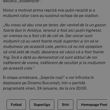
decarul „studenților".
Nistor a motivat prima repriză mai puțin reușită și a
mulțumit celor care au susținut echipa de pe stadion.
„Nu vreau să dau vina pe teren, dar venind de la un gazon
foarte bun în Antalya, terenul a fost aici puțin înghețat,
iar vremea nu a fost cât de cât ok. Dar sincer sunt
mulțumit că au venit foarte mulți suporteri și țin să le
mulțumesc pe această cale, pentru că nu mă așteptam
să vină atât de mulți, deoarece ați văzut că a fost foarte
frig. Încă o dată au demonstrat că sunt alături de noi
indiferent de vreme, indiferent de rezultat și le mulțumim
pe această cale."
În etapa următoare, „Șepcile roșii” o vor înfrunta în
deplasare pe Dinamo București, într-o partidă
programată vineri, 24 ianuarie, de la ora 20:00.
Fotbal
Superliga
Stiri
Homepage Posts