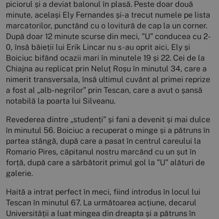
piciorul și a deviat balonul în plasă. Peste doar două
minute, același Ely Fernandes și-a trecut numele pe lista
marcatorilor, punctând cu o lovitură de cap la un corner.
După doar 12 minute scurse din meci, ”U” conducea cu 2-
0, însă băieții lui Erik Lincar nu s-au oprit aici, Ely și
Boiciuc bifând ocazii mari în minutele 19 și 22. Cei de la
Chiajna au replicat prin Neluț Roșu în minutul 34, care a
nimerit transversala, însă ultimul cuvânt al primei reprize
a fost al „alb-negrilor” prin Tescan, care a avut o șansă
notabilă la poarta lui Silveanu.
Revederea dintre „studenți” și fani a devenit și mai dulce
în minutul 56. Boiciuc a recuperat o minge și a pătruns în
partea stângă, după care a pasat în centrul careului la
Romario Pires, căpitanul nostru marcând cu un șut în
forță, după care a sărbătorit primul gol la ”U” alături de
galerie.
Haită a intrat perfect în meci, fiind introdus în locul lui
Tescan în minutul 67. La următoarea acțiune, decarul
Universității a luat mingea din dreapta și a pătruns în