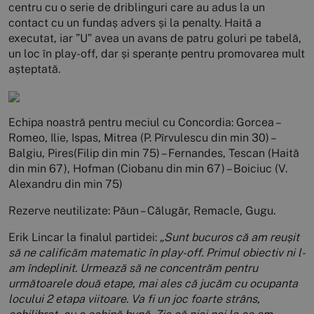
centru cu o serie de driblinguri care au adus la un
contact cu un fundaș advers și la penalty. Haită a
executat, iar ”U” avea un avans de patru goluri pe tabelă,
un loc în play-off, dar și speranțe pentru promovarea mult
așteptată.
Echipa noastră pentru meciul cu Concordia: Gorcea –
Romeo, Ilie, Ispas, Mitrea (P. Pîrvulescu din min 30) –
Balgiu, Pires(Filip din min 75) – Fernandes, Tescan (Haită
din min 67), Hofman (Ciobanu din min 67) – Boiciuc (V.
Alexandru din min 75)
Rezerve neutilizate: Păun – Călugăr, Remacle, Gugu.
Erik Lincar la finalul partidei:
„Sunt bucuros că am reușit
să ne calificăm matematic în play-off. Primul obiectiv ni l-
am îndeplinit. Urmează să ne concentrăm pentru
următoarele două etape, mai ales că jucăm cu ocupanta
locului 2 etapa viitoare. Va fi un joc foarte strâns,