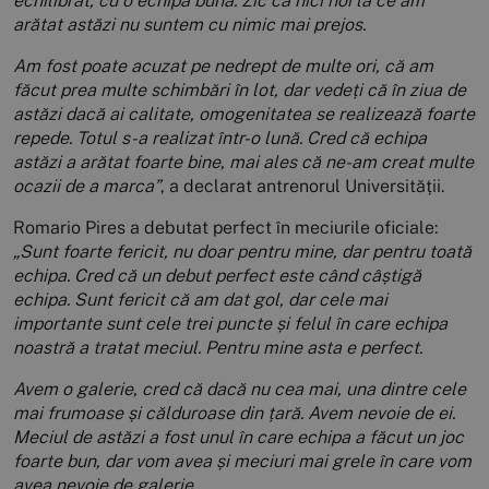
echilibrat, cu o echipă bună. Zic că nici noi la ce am
arătat astăzi nu suntem cu nimic mai prejos.
Am fost poate acuzat pe nedrept de multe ori, că am
făcut prea multe schimbări în lot, dar vedeți că în ziua de
astăzi dacă ai calitate, omogenitatea se realizează foarte
repede. Totul s-a realizat într-o lună. Cred că echipa
astăzi a arătat foarte bine, mai ales că ne-am creat multe
ocazii de a marca”
, a declarat antrenorul Universității.
Romario Pires a debutat perfect în meciurile oficiale:
„Sunt foarte fericit, nu doar pentru mine, dar pentru toată
echipa. Cred că un debut perfect este când câștigă
echipa. Sunt fericit că am dat gol, dar cele mai
importante sunt cele trei puncte și felul în care echipa
noastră a tratat meciul. Pentru mine asta e perfect.
Avem o galerie, cred că dacă nu cea mai, una dintre cele
mai frumoase și călduroase din țară. Avem nevoie de ei.
Meciul de astăzi a fost unul în care echipa a făcut un joc
foarte bun, dar vom avea și meciuri mai grele în care vom
avea nevoie de galerie.