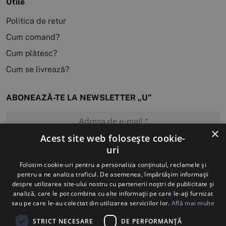
Utile
Politica de retur
Cum comand?
Cum plătesc?
Cum se livrează?
ABONEAZĂ-TE LA NEWSLETTER „U”
×
Acest site web folosește cookie-
uri
MĂ ABONEZ
Folosim cookie-uri pentru a personaliza conținutul, reclamele și
pentru a ne analiza traficul. De asemenea, împărtășim informații
despre utilizarea site-ului nostru cu partenerii noștri de publicitate și
analiză, care le pot combina cu alte informații pe care le-ați furnizat
sau pe care le-au colectat din utilizarea serviciilor lor.
Află mai multe
STRICT NECESARE
DE PERFORMANȚĂ