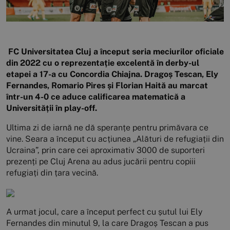
FC Universitatea Cluj a început seria meciurilor oficiale
din 2022 cu o reprezentație excelentă în derby-ul
etapei a 17-a cu Concordia Chiajna. Dragoș Tescan, Ely
Fernandes, Romario Pires și Florian Haită au marcat
într-un 4-0 ce aduce calificarea matematică a
Universității în play-off.
Ultima zi de iarnă ne dă speranțe pentru primăvara ce
vine. Seara a început cu acțiunea „Alături de refugiații din
Ucraina”, prin care cei aproximativ 3000 de suporteri
prezenți pe Cluj Arena au adus jucării pentru copiii
refugiați din țara vecină.
A urmat jocul, care a început perfect cu șutul lui Ely
Fernandes din minutul 9, la care Dragoș Tescan a pus