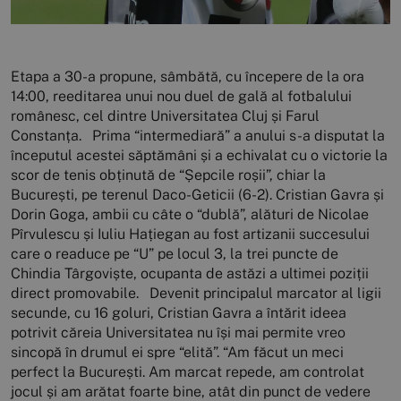
Etapa a 30-a propune, sâmbătă, cu începere de la ora
14:00, reeditarea unui nou duel de gală al fotbalului
românesc, cel dintre Universitatea Cluj și Farul
Constanța. Prima “intermediară” a anului s-a disputat la
începutul acestei săptămâni și a echivalat cu o victorie la
scor de tenis obținută de “Șepcile roșii”, chiar la
București, pe terenul Daco-Geticii (6-2). Cristian Gavra și
Dorin Goga, ambii cu câte o “dublă”, alături de Nicolae
Pîrvulescu și Iuliu Hațiegan au fost artizanii succesului
care o readuce pe “U” pe locul 3, la trei puncte de
Chindia Târgoviște, ocupanta de astăzi a ultimei poziții
direct promovabile. Devenit principalul marcator al ligii
secunde, cu 16 goluri, Cristian Gavra a întărit ideea
potrivit căreia Universitatea nu își mai permite vreo
sincopă în drumul ei spre “elită”. “Am făcut un meci
perfect la București. Am marcat repede, am controlat
jocul și am arătat foarte bine, atât din punct de vedere