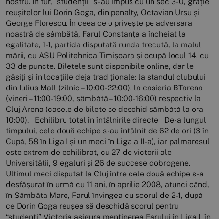
nostru. În tur, “studenții” s-au impus cu un sec 3-0, grație
reușitelor lui Dorin Goga, din penalty, Octavian Ursu și
George Florescu. În ceea ce o privește pe adversara
noastră de sâmbătă, Farul Constanța a încheiat la
egalitate, 1-1, partida disputată runda trecută, la malul
mării, cu ASU Politehnica Timișoara și ocupă locul 14, cu
33 de puncte. Biletele sunt disponibile online, dar le
găsiți și în locațiile deja tradiționale: la standul clubului
din Iulius Mall (zilnic – 10:00-22:00), la casieria BTarena
(vineri – 11:00-19:00, sâmbătă – 10:00-16:00) respectiv la
Cluj Arena (casele de bilete se deschid sâmbătă la ora
10:00). Echilibru total în întâlnirile directe De-a lungul
timpului, cele două echipe s-au întâlnit de 62 de ori (3 în
Cupă, 58 în Liga I și un meci în Liga a II-a), iar palmaresul
este extrem de echilibrat, cu 27 de victorii ale
Universității, 9 egaluri și 26 de succese dobrogene.
Ultimul meci disputat la Cluj între cele două echipe s-a
desfășurat în urmă cu 11 ani, în aprilie 2008, atunci când,
în Sâmbăta Mare, Farul învingea cu scorul de 2-1, după
ce Dorin Goga reușea să deschidă scorul pentru
“studenți”. Victoria asigura menținerea Farului în Liga I, în