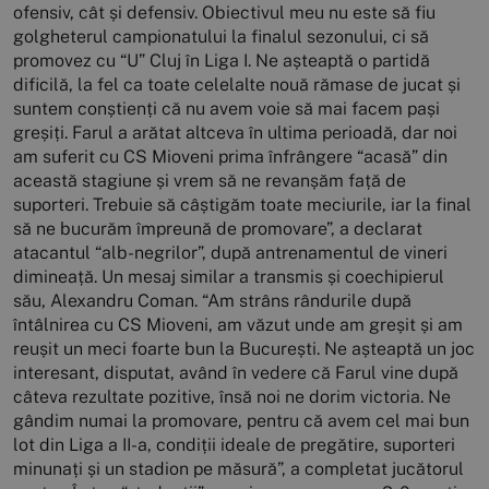
ofensiv, cât și defensiv. Obiectivul meu nu este să fiu
golgheterul campionatului la finalul sezonului, ci să
promovez cu “U” Cluj în Liga I. Ne așteaptă o partidă
dificilă, la fel ca toate celelalte nouă rămase de jucat și
suntem conștienți că nu avem voie să mai facem pași
greșiți. Farul a arătat altceva în ultima perioadă, dar noi
am suferit cu CS Mioveni prima înfrângere “acasă” din
această stagiune și vrem să ne revanșăm față de
suporteri. Trebuie să câștigăm toate meciurile, iar la final
să ne bucurăm împreună de promovare”, a declarat
atacantul “alb-negrilor”, după antrenamentul de vineri
dimineață. Un mesaj similar a transmis și coechipierul
său, Alexandru Coman. “Am strâns rândurile după
întâlnirea cu CS Mioveni, am văzut unde am greșit și am
reușit un meci foarte bun la București. Ne așteaptă un joc
interesant, disputat, având în vedere că Farul vine după
câteva rezultate pozitive, însă noi ne dorim victoria. Ne
gândim numai la promovare, pentru că avem cel mai bun
lot din Liga a II-a, condiții ideale de pregătire, suporteri
minunați și un stadion pe măsură”, a completat jucătorul