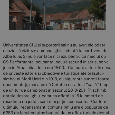
Universitatea Cluj și suporterii săi nu au avut niciodată
ocazia să viziteze comuna Ighiu, situată la nord-vest de
Alba Iulia. Și nu o vor face nici azi, pentru că meciul cu
CS Performanța, ocupanta locului secund în serie, se va
juca în Alba Iulia, de la ora 15:00. Cu toate astea, în ceea
ce privește istoria și obiectivele turistice ale orașului-
simbol al Marii Uniri din 1918, cu siguranță sunteți foarte
documentați, mai ales că Cetatea ne-a fost ‘’casă’’ timp
de un tur de campionat în sezonul 2010-2011. În schimb,
datele despre Ighiu, comuna aflată la 16 kilometri de
reședința de județ, sunt mai puțin cunoscute. Conform
ultimului recensământ, comuna Ighiu are o populație de
6283 de locuitori și se bucură de un aflux turistic destul