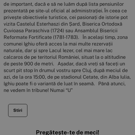
de important, dacă e să ne luăm după lista pensiunilor
prezentată pe site-ul oficial al administrației. În ceea ce
privește obiectivele turistice, cei pasionați de istorie pot
vizita Castelul Esterhaszi din Șard, Biserica Ortodoxă
Cuvioasa Paraschiva (1724) sau Ansamblul Bisericii
Reformate Fortificate (1781-1783). În același timp, zona
comunei Ighiu oferă acces la mai multe rezervații
naturale, dar și spre Lacul Iezer, cel mai mare lac
calcaros de pe teritoriul României, situat la o altitudine
de peste 900 de metri. Așadar, dacă vreți să faceți un
scurt pit stop în drumul vostru spre Cluj, după meciul de
azi, de la ora 15:00, de pe stadionul Cetate, din Alba Iulia,
Ighiu poate fi o variantă de luat în seamă. Până atunci,
ne vedem în tribune! Numai “U”
Stiri
Pregătește-te de meci!