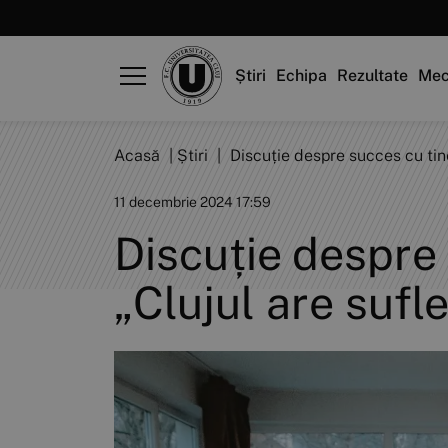
Știri
Echipa
Rezultate
Mec
Acasă
|
Știri
|
Discuție despre succes cu tiner
11 decembrie 2024 17:59
Discuție despre 
„Clujul are sufle