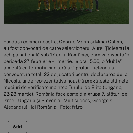
Fundașii echipei noastre, George Marin și Mihai Cohan,
au fost convocați de către selecționerul Aurel Țicleanu la
echipa națională sub 17 ani a României, care va disputa în
perioada 27 februarie – 1 martie, la ora 15:00, o “dublă”
amicală cu formația similară a Ciprului. Țicleanu a
convocat, în total, 23 de jucători pentru deplasarea de la
Nicosia, unde reprezentativa noastră pregătește ultimele
meciuri de verificare înaintea Turului de Elită (Ungaria,
22-28 martie). România face parte din grupa 7, alături de
Israel, Ungaria și Slovenia. Mult succes, George și
Alexandru! Hai România! Foto: frf.ro
Stiri