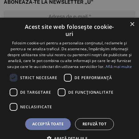
ABONEAZĂ-TE LA NEWSLETTER „U”
×
Acest site web folosește cookie-
uri
MĂ ABONEZ
Folosim cookie-uri pentru a personaliza conținutul, reclamele și
pentru a ne analiza traficul. De asemenea, împărtășim informații
despre utilizarea site-ului nostru cu partenerii noștri de publicitate și
analiză, care le pot combina cu alte informații pe care le-ați furnizat
sau pe care le-au colectat din utilizarea serviciilor lor.
Află mai multe
STRICT NECESARE
DE PERFORMANȚĂ
DE TARGETARE
DE FUNCŢIONALITATE
NECLASIFICATE
ACCEPTĂ TOATE
REFUZĂ TOT
ARATĂ DETALIILE