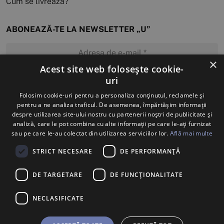
Cum se livrează?
ABONEAZĂ-TE LA NEWSLETTER „U”
×
Acest site web folosește cookie-
uri
MĂ ABONEZ
Folosim cookie-uri pentru a personaliza conținutul, reclamele și
pentru a ne analiza traficul. De asemenea, împărtășim informații
despre utilizarea site-ului nostru cu partenerii noștri de publicitate și
analiză, care le pot combina cu alte informații pe care le-ați furnizat
sau pe care le-au colectat din utilizarea serviciilor lor.
Află mai multe
STRICT NECESARE
DE PERFORMANȚĂ
DE TARGETARE
DE FUNCŢIONALITATE
NECLASIFICATE