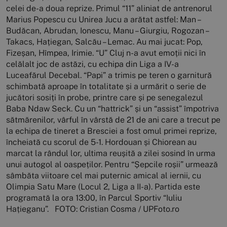
celei de-a doua reprize. Primul “11” aliniat de antrenorul
Marius Popescu cu Unirea Jucu a arătat astfel: Man –
Budăcan, Abrudan, Ionescu, Manu – Giurgiu, Rogozan –
Takacs, Hațiegan, Salcău – Lemac. Au mai jucat: Pop,
Fizeșan, Hîmpea, Irimie. “U” Cluj n-a avut emoții nici în
celălalt joc de astăzi, cu echipa din Liga a IV-a
Luceafărul Decebal. “Papi” a trimis pe teren o garnitură
schimbată aproape în totalitate și a urmărit o serie de
jucători sosiți în probe, printre care și pe senegalezul
Baba Ndaw Seck. Cu un “hattrick” și un “assist” împotriva
sătmărenilor, vârful în vârstă de 21 de ani care a trecut pe
la echipa de tineret a Bresciei a fost omul primei reprize,
încheiată cu scorul de 5-1. Hordouan și Chiorean au
marcat la rândul lor, ultima reușită a zilei sosind în urma
unui autogol al oaspeților. Pentru “Șepcile roșii” urmează
sâmbăta viitoare cel mai puternic amical al iernii, cu
Olimpia Satu Mare (Locul 2, Liga a II-a). Partida este
programată la ora 13:00, în Parcul Sportiv “Iuliu
Hațieganu”. FOTO: Cristian Cosma / UPFoto.ro