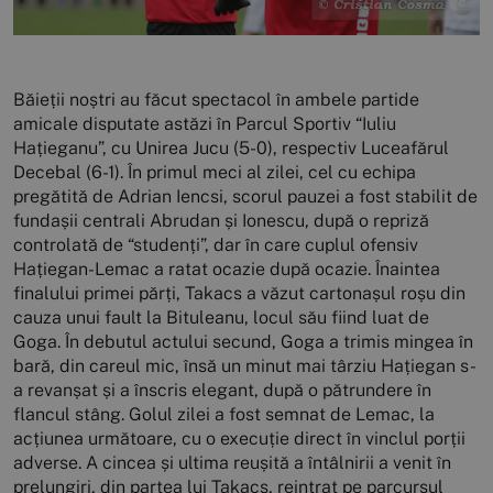
Băieții noștri au făcut spectacol în ambele partide
amicale disputate astăzi în Parcul Sportiv “Iuliu
Hațieganu”, cu Unirea Jucu (5-0), respectiv Luceafărul
Decebal (6-1). În primul meci al zilei, cel cu echipa
pregătită de Adrian Iencsi, scorul pauzei a fost stabilit de
fundașii centrali Abrudan și Ionescu, după o repriză
controlată de “studenți”, dar în care cuplul ofensiv
Hațiegan-Lemac a ratat ocazie după ocazie. Înaintea
finalului primei părți, Takacs a văzut cartonașul roșu din
cauza unui fault la Bituleanu, locul său fiind luat de
Goga. În debutul actului secund, Goga a trimis mingea în
bară, din careul mic, însă un minut mai târziu Hațiegan s-
a revanșat și a înscris elegant, după o pătrundere în
flancul stâng. Golul zilei a fost semnat de Lemac, la
acțiunea următoare, cu o execuție direct în vinclul porții
adverse. A cincea și ultima reușită a întâlnirii a venit în
prelungiri, din partea lui Takacs, reintrat pe parcursul