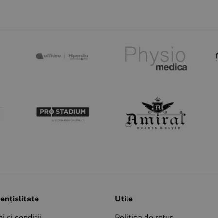
ențialitate
Utile
i și condiții
Politica de retur