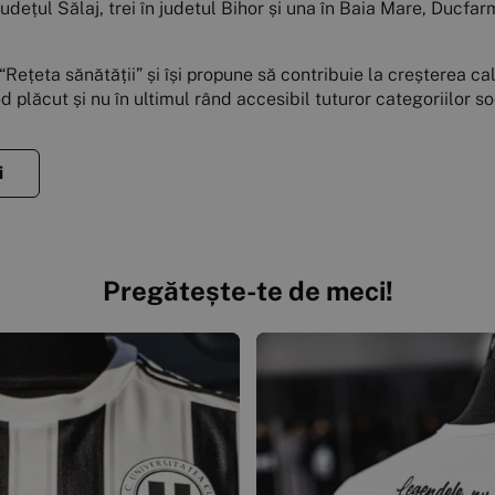
in județul Sălaj, trei în judetul Bihor și una în Baia Mare, Duc
țeta sănătății” și își propune să contribuie la creșterea cali
mod plăcut și nu în ultimul rând accesibil tuturor categoriilor so
i
Pregătește-te de meci!