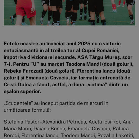
Fetele noastre au încheiat anul 2025 cu o victorie
entuziasmantă în al treilea tur al Cupei României,
împotriva divizionarei secunde, ASA Târgu Mureș, scor
7-1. Pentru ”U” au marcat Teodora Mandi (două goluri),
Rebeka Farczadi (două goluri), Florentina Iancu (două
goluri) și Emanuela Covaciu, iar formația antrenată de
Cristi Dulca a făcut, astfel, a doua „victimă” dintr-un
eșalon superior.
„Studentele” au început partida de miercuri în
următoarea formulă:
Ștefania Pastor - Alexandra Petricaș, Adela Iosif (c), Ana-
Maria Marin, Daiana Bonca, Emanuela Covaciu, Raluca
Borodi, Florentina Iancu, Teodora Mandi, Rozalia Lakotiti,