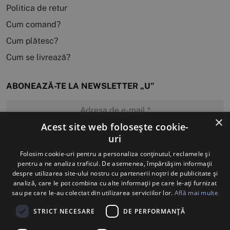
Politica de retur
Cum comand?
Cum plătesc?
Cum se livrează?
ABONEAZĂ-TE LA NEWSLETTER „U”
×
Acest site web folosește cookie-
uri
MĂ ABONEZ
Folosim cookie-uri pentru a personaliza conținutul, reclamele și
pentru a ne analiza traficul. De asemenea, împărtășim informații
despre utilizarea site-ului nostru cu partenerii noștri de publicitate și
analiză, care le pot combina cu alte informații pe care le-ați furnizat
sau pe care le-au colectat din utilizarea serviciilor lor.
Află mai multe
STRICT NECESARE
DE PERFORMANȚĂ