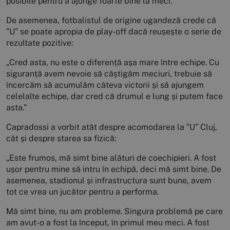
posibile pentru a ajunge foarte bine la meci.”
De asemenea, fotbalistul de origine ugandeză crede că
”U” se poate apropia de play-off dacă reușește o serie de
rezultate pozitive:
„Cred asta, nu este o diferență așa mare între echipe. Cu
siguranță avem nevoie să câștigăm meciuri, trebuie să
încercăm să acumulăm câteva victorii și să ajungem
celelalte echipe, dar cred că drumul e lung și putem face
asta.”
Capradossi a vorbit atât despre acomodarea la ”U” Cluj,
cât și despre starea sa fizică:
„Este frumos, mă simt bine alături de coechipieri. A fost
ușor pentru mine să intru în echipă, deci mă simt bine. De
asemenea, stadionul și infrastructura sunt bune, avem
tot ce vrea un jucător pentru a performa.
Mă simt bine, nu am probleme. Singura problemă pe care
am avut-o a fost la început, în primul meu meci. A fost