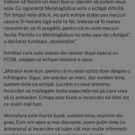
trebuie să facem un meci bun și sperăm să putem reuși
asta. Cu siguranță Metaloglobus este o echipă dificilă.
Tot timpul este dificil, nu sunt echipe slabe sau meciuri
ușoare. În fiecare ligă este la fel, trebuie să fii mereu
concentrat, să fii pregătit, pentru că nu sunt meciuri
facile. Partida cu Metaloglobus nu este ușor de câștigat”,
a declarat fundașul „studenților”.
Întrebat care este starea din vestiar după eșecul cu
FCSB, stopper-ul echipei noastre a spus:
„Moralul este bun, pentru că nu este vorba doar despre o
înfrângere. Sigur, am pierdut un meci, dar suntem bine,
suntem bine ca echipă. Lucrăm cu noul antrenor,
încercăm să înțelegem toate aspectele noi pe care vrea
să le antrenăm. Echipa este bună și încercăm să dăm tot
ce avem mai bun.
Atmosfera este foarte bună, suntem bine, muncim din
greu. Cum am spus și mai devreme, avem puțin timp cu
antrenorul și încercăm să luăm cât mai multe informații