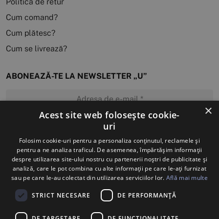
Politica de retur
Cum comand?
Cum plătesc?
Cum se livrează?
ABONEAZĂ-TE LA NEWSLETTER „U”
×
Acest site web folosește cookie-
uri
MĂ ABONEZ
Folosim cookie-uri pentru a personaliza conținutul, reclamele și
pentru a ne analiza traficul. De asemenea, împărtășim informații
despre utilizarea site-ului nostru cu partenerii noștri de publicitate și
analiză, care le pot combina cu alte informații pe care le-ați furnizat
sau pe care le-au colectat din utilizarea serviciilor lor.
Află mai multe
STRICT NECESARE
DE PERFORMANȚĂ
DE TARGETARE
DE FUNCŢIONALITATE