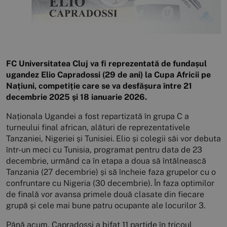
FC Universitatea Cluj va fi reprezentată de fundașul
ugandez Elio Capradossi (29 de ani) la Cupa Africii pe
Națiuni, competiție care se va desfășura între 21
decembrie 2025 și 18 ianuarie 2026.
Naționala Ugandei a fost repartizată în grupa C a
turneului final african, alături de reprezentativele
Tanzaniei, Nigeriei și Tunisiei. Elio și colegii săi vor debuta
într-un meci cu Tunisia, programat pentru data de 23
decembrie, urmând ca în etapa a doua să întâlnească
Tanzania (27 decembrie) și să încheie faza grupelor cu o
confruntare cu Nigeria (30 decembrie). În faza optimilor
de finală vor avansa primele două clasate din fiecare
grupă și cele mai bune patru ocupante ale locurilor 3.
Până acum, Capradossi a bifat 11 partide în tricoul